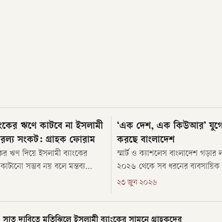
ব্যাংকের ঋণে কাটবে না ইসলামী
‘এক দেশ, এক কিউআর’ যুগে 
ারল্য সংকট: গ্রাহক ফোরাম
করছে বাংলাদেশ
যাংকের ঋণ দিয়ে ইসলামী ব্যাংকের
স্মার্ট ও ক্যাশলেস বাংলাদেশ গড়ার লক
কাটানো সম্ভব নয় বলে মন্তব্য
২০২৬ থেকে সব ধরনের ব্যবসায়িক
তন গ্রাহক ফোরামের’ আহ্বায়ক
‘বাংলা কিউআর’ ব্যবহারের সিদ্ধান্ত ক
২৩ জুন ২০২৬
 নবী মানিক। আজ বুধবার (২৪ জুন)
দেশের সব বাণিজ্যিক ব্যাংক ও মো
 ক্লাবে আয়োজিত এক সংবাদ
ফাইন্যান্সিয়াল সার্ভিসকে (এমএফএ
ি এই দাবি জানান।
প্ল্যাটফর্মে যুক্ত হতে সময়সীমা বেঁধে
সাত দাবিতে মতিঝিলে ইসলামী ব্যাংকের সামনে গ্রাহকদের