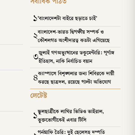
সর্বাধিক পঠিত
১
‘বাংলাদেশটা বাইরে ছড়াতে চাই’
বাংলাদেশ-ভারত দ্বিপক্ষীয় সম্পর্ক ও
২
কৌশলগত অংশীদারত্ব কতটা এগিয়েছে
জুলাই গণঅভ্যুত্থানের ডকুমেন্টারি: পূর্ণাঙ্গ
৩
ইতিহাস, নাকি নির্বাচিত বয়ান
ক্যাম্পাসে বিশৃঙ্খলার জন্য শিবিরকে দায়ী
৪
করছে ছাত্রদল, রয়েছে পাল্টা অভিযোগ
লেটেস্ট
স্কুলছাত্রীকে লাথির ভিডিও ভাইরাল,
১
ভুক্তভোগীকেই এবার টিসি
পর্নগ্রাফি তৈরি: দুই ছেলেসহ দম্পতি