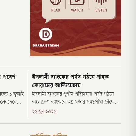
প্রবেশ
ইসলামী ব্যাংকের পর্ষদ গঠনে গ্রাহক
ফোরামের আল্টিমেটাম
্ষ্যে ১ জুলাই
ইসলামী ব্যাংকের পূর্ণাঙ্গ পরিচালনা পর্ষদ গঠনে
 লেনদেনে
বাংলাদেশ ব্যাংককে ২৪ ঘণ্টার সময়সীমা বেঁধে
ার্যকর হচ্ছে।
দিয়েছে ‘সচেতন গ্রাহক ফোরাম’। এ সময়ের মধ্যে
২২ জুন ২০২৬
বাইল
দাবি পূরণ না হলে কঠোর কর্মসূচি ঘোষণার
স) এই অভিন্ন
হুঁশিয়ারি দিয়েছে দীর্ঘ আন্দোলনে থাকা সংগঠনটি।
 দিয়েছে