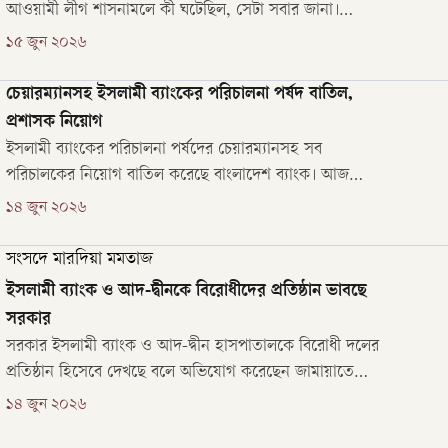
আওয়ামী লীগ শাসনামলে কী ঘটেছিল, সেটা সবার জানা।
অন্তর্বর্তী শাসনামলে ইসলামী ব্যাংকসহ কিছু ব্যাংক রক্ষায়
১৫ জুন ২০২৬
উল্লেখযোগ্য পদক্ষেপ নেওয়া হয়। প্রত্যাশা ছিল, নির্বাচিত সরকার
এলে খাতটিতে আস্থা জাগানোর পদক্ষেপ আরও জোরালো করা
চেয়ারম্যানসহ ইসলামী ব্যাংকের পরিচালনা পর্ষদ বাতিল,
হবে।
প্রশাসক নিয়োগ
ইসলামী ব্যাংকের পরিচালনা পর্ষদের চেয়ারম্যানসহ সব
পরিচালকের নিয়োগ বাতিল করেছে বাংলাদেশ ব্যাংক। আজ
রোববার বাংলাদেশ ব্যাংক এক বিজ্ঞপ্তিতে এ তথ্য জানায়।
১৪ জুন ২০২৬
সংসদে মারদিয়া মমতাজ
ইসলামী ব্যাংক ও আদ-দ্বীনকে বিরোধীদের প্রতিষ্ঠান ভাবছে
সরকার
সরকার ইসলামী ব্যাংক ও আদ-দ্বীন হাসপাতালকে বিরোধী দলের
প্রতিষ্ঠান হিসেবে দেখছে বলে অভিযোগ করেছেন জামায়াতে
ইসলামীর নারী সংসদ সদস্য মারদিয়া মমতাজ। রোববার (১৪
১৪ জুন ২০২৬
জুন) সংসদে ২০২৬-২৭ অর্থবছরের প্রস্তাবিত বাজেটের ওপর