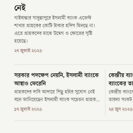
নেই
গাইবান্ধার সাদুল্লাপুরে ইসলামী ব্যাংক এজেন্ট
শাখায় গ্রাহকের কোটি টাকার হদিস মিলছে না।
এতে গ্রাহকদের মাঝে উদ্বেগ ও ক্ষোভের সৃষ্টি
হয়েছে।
২৭ জুলাই ২০২৬
সরকার পদক্ষেপ নেয়নি, ইসলামী ব্যাংকে
কেন্দ্রীয় 
আস্থাও ফেরেনি
ব্যাংকের ত
গ্রাহকদের দাবি আদায়ে পিছু হটার সুযোগ নেই
কেন্দ্রীয় ব্
বলে জানিয়েছেন ইসলামী ব্যাংক সচেতন গ্রাহক
তারল্য সংকট 
ফোরামের আহ্বায়ক নুর নবী মানিক। তিনি বলেন,
করেছেন ‘সচে
১৭ জুলাই ২০২৬
২৪ জুন ২০২৬
গ্রাহকদের আস্থা ফিরিয়ে আনার জন্য সরকার
অধ্যাপক নুর
তেমন কোনো কার্যকর পদক্ষেপ নেয়নি। ফলে
জাতীয় প্রেস
গ্রাহকেরা এখনো ইসলামী ব্যাংককে আস্থায় নিতে
সম্মেলনে তিন