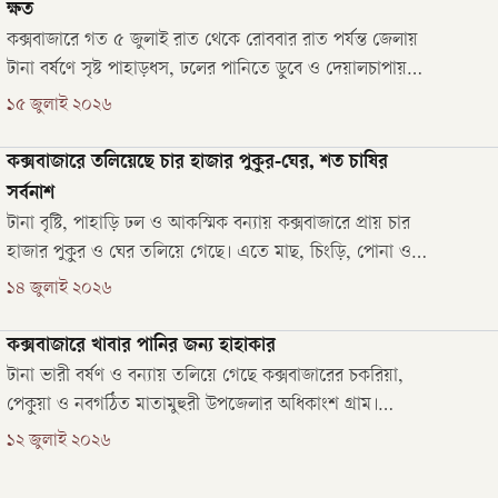
ক্ষত
কক্সবাজারে গত ৫ জুলাই রাত থেকে রোববার রাত পর্যন্ত জেলায়
টানা বর্ষণে সৃষ্ট পাহাড়ধস, ঢলের পানিতে ডুবে ও দেয়ালচাপায়
১৫ রোহিঙ্গাসহ অন্তত ৩১ জনের মৃত্যু হয়েছে। বন্যার পানি
১৫ জুলাই ২০২৬
নামার পর থেকে দুর্গত এলাকার বাসিন্দারা পানিবাহিত নানা
রোগে আক্রান্ত হচ্ছেন।
কক্সবাজারে তলিয়েছে চার হাজার পুকুর-ঘের, শত চাষির
সর্বনাশ
টানা বৃষ্টি, পাহাড়ি ঢল ও আকস্মিক বন্যায় কক্সবাজারে প্রায় চার
হাজার পুকুর ও ঘের তলিয়ে গেছে। এতে মাছ, চিংড়ি, পোনা ও
পোস্ট লার্ভা (পিএল) ভেসে আনুমানিক ৪৬ কোটি ২২ লাখ টাকার
১৪ জুলাই ২০২৬
ক্ষতি হয়েছে। পথে বসার উপক্রম হয়েছে শত শত চাষির।
কক্সবাজারে খাবার পানির জন্য হাহাকার
টানা ভারী বর্ষণ ও বন্যায় তলিয়ে গেছে কক্সবাজারের চকরিয়া,
পেকুয়া ও নবগঠিত মাতামুহুরী উপজেলার অধিকাংশ গ্রাম।
চারিদিকে অথৈ পানি। অথচ খাবার পানির জন্য হাহাকার।
১২ জুলাই ২০২৬