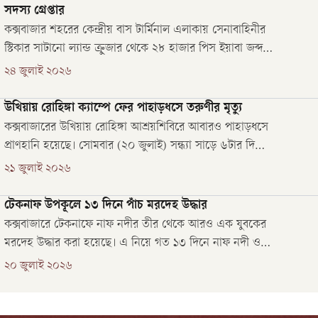
সদস্য গ্রেপ্তার
কক্সবাজার শহরের কেন্দ্রীয় বাস টার্মিনাল এলাকায় সেনাবাহিনীর
স্টিকার সাটানো ল্যান্ড ক্রুজার থেকে ২৮ হাজার পিস ইয়াবা জব্দ
করেছে পুলিশ। এ ঘটনায় ওবায়দুল হাসান (৪১) নামে সাবেক
২৪ জুলাই ২০২৬
এক ল্যান্স করপোরালকে গ্রেপ্তার করা হয়েছে।
উখিয়ায় রোহিঙ্গা ক্যাম্পে ফের পাহাড়ধসে তরুণীর মৃত্যু
কক্সবাজারের উখিয়ায় রোহিঙ্গা আশ্রয়শিবিরে আবারও পাহাড়ধসে
প্রাণহানি হয়েছে। সোমবার (২০ জুলাই) সন্ধ্যা সাড়ে ৬টার দিকে
উখিয়ার ক্যাম্প-৮ ইস্টের ডি-৫ ব্লকে এই ঘটনায় এক তরুণীর মৃত্যু
২১ জুলাই ২০২৬
হয়েছে। আহত হয়েছে এক শিশু।
টেকনাফ উপকূলে ১৩ দিনে পাঁচ মরদেহ উদ্ধার
কক্সবাজারে টেকনাফে নাফ নদীর তীর থেকে আরও এক যুবকের
মরদেহ উদ্ধার করা হয়েছে। এ নিয়ে গত ১৩ দিনে নাফ নদী ও
সীমান্ত উপকূল থেকে পাঁচটি মরদেহ উদ্ধার করা হলো।
২০ জুলাই ২০২৬