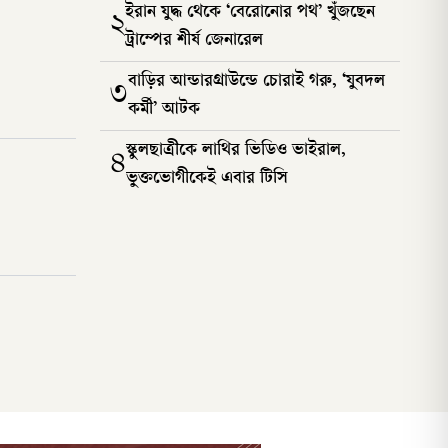
ইরান যুদ্ধ থেকে ‘বেরোনোর পথ’ খুঁজছেন
২
ট্রাম্পের শীর্ষ জেনারেল
বাড়ির আন্ডারগ্রাউন্ডে চোরাই গরু, ‘যুবদল
৩
কর্মী’ আটক
স্কুলছাত্রীকে লাথির ভিডিও ভাইরাল,
৪
ভুক্তভোগীকেই এবার টিসি