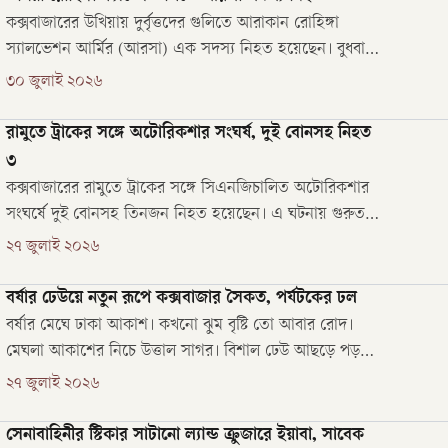
কক্সবাজারের উখিয়ায় দুর্বৃত্তদের গুলিতে আরাকান রোহিঙ্গা
স্যালভেশন আর্মির (আরসা) এক সদস্য নিহত হয়েছেন। বুধবার
(২৯ জুলাই) রাতে রোহিঙ্গা ক্যাম্প-৮ ওয়েস্টের এইচ/২৯ ব্লকে এই
৩০ জুলাই ২০২৬
ঘটনা ঘটে। নিহত মো. জুবায়ের (৩৪) ওই ব্লকের রহমত উল্লাহর
ছেলে।
রামুতে ট্রাকের সঙ্গে অটোরিকশার সংঘর্ষ, দুই বোনসহ নিহত
৩
কক্সবাজারের রামুতে ট্রাকের সঙ্গে সিএনজিচালিত অটোরিকশার
সংঘর্ষে দুই বোনসহ তিনজন নিহত হয়েছেন। এ ঘটনায় গুরুতর
আহত হয়েছেন আরও তিনজন। আহতদের কক্সবাজার সদর
২৭ জুলাই ২০২৬
হাসপাতালে ভর্তি করা হয়েছে। সোমবার দুপুর ২টার দিকে
উপজেলার খুনিয়াপালং ইউনিয়নের স্কুলপাহাড় এলাকায় এ দুর্ঘটনা
বর্ষার ঢেউয়ে নতুন রূপে কক্সবাজার সৈকত, পর্যটকের ঢল
ঘটে।
বর্ষার মেঘে ঢাকা আকাশ। কখনো ঝুম বৃষ্টি তো আবার রোদ।
মেঘলা আকাশের নিচে উত্তাল সাগর। বিশাল ঢেউ আছড়ে পড়ছে
বালুচরে। সেই ঢেউয়ের সঙ্গে আনন্দে মেতে উঠেছেন পর্যটক।
২৭ জুলাই ২০২৬
বর্ষার আবহে যেন নতুন রূপে সেজেছে কক্সবাজার সমুদ্রসৈকত।
সেনাবাহিনীর স্টিকার সাটানো ল্যান্ড ক্রুজারে ইয়াবা, সাবেক