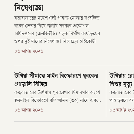
নিষেধাজ্ঞা
কক্সবাজারের মহেশখালী পাহাড় মৌজার সংরক্ষিত
বনের ভেতর দিয়ে স্থানীয় সরকার প্রকৌশল
অধিদপ্তরের (এলজিইডি) সড়ক নির্মাণ কার্যক্রমের
ওপর দুই মাসের নিষেধাজ্ঞা দিয়েছেন হাইকোর্ট।
০৬ আগস্ট ২০২৬
উখিয়া সীমান্তে মাইন বিস্ফোরণে যুবকের
উখিয়ায় রোহ
গোড়ালি বিচ্ছিন্ন
শিশুর মৃত্যু
কক্সবাজারের উখিয়ায় শূন্যরেখার মিয়ানমার অংশে
কক্সবাজারের উখ
স্থলমাইন বিস্ফোরণে বদি আলম (৩২) নামে এক
পাহাড়ধসে বস
বাংলাদেশি গুরুতর আহত হয়েছেন। বিস্ফোরণের
হয়েছে। বুধবা
০৬ আগস্ট ২০২৬
০৫ আগস্ট ২০
ঘটনায় তার ডান পায়ের গোড়ালি বিচ্ছিন্ন হয়ে
পালংখালী ইউ
গেছে। বৃহস্পতিবার সকাল ১০টার দিকে
রোহিঙ্গা ক্য
উপজেলার পালংখালী ইউনিয়নের বালুখালী
নিহত নুনুশি