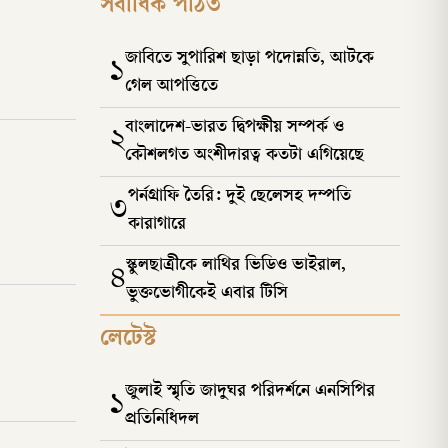
সর্বাধিক পঠিত
জাবিতে সুপারিশ ছাড়া পদোন্নতি, আটকে
১
গেল আপত্তিতে
বাংলাদেশ-ভারত দ্বিপক্ষীয় সম্পর্ক ও
২
কৌশলগত অংশীদারত্ব কতটা এগিয়েছে
পর্নগ্রাফি তৈরি: দুই ছেলেসহ দম্পতি
৩
কারাগারে
স্কুলছাত্রীকে লাথির ভিডিও ভাইরাল,
৪
ভুক্তভোগীকেই এবার টিসি
লেটেস্ট
জুলাই স্মৃতি জাদুঘর পরিদর্শনে এনসিপির
১
প্রতিনিধিদল