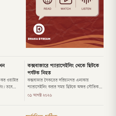
এখন
কক্সবাজারে প্যারাসেইলিং থেকে ছিটকে
পর্যটক নিহত
্চকর ওয়াটার
কক্সবাজার সৈকতের দরিয়ানগর এলাকায়
লিং। তবে
প্যারাসেইলিং করার সময় ছিটকে অক্ষর সৌভিক
 পর্যাপ্ত
রায় (৩১) নামের পর্যটক নিহত হয়েছেন। শনিবার
০১ আগস্ট ২০২৬
মভঙ্গের
(১ আগস্ট) দুপুর ২টার দিকে দরিয়ানগর এলাকার
ীরে
সি-স্পোর্টস জোনে এই দুর্ঘটনা ঘটে।