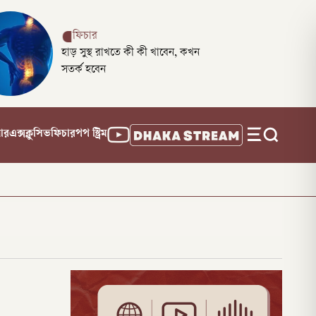
ফিচার
হাড় সুস্থ রাখতে কী কী খাবেন, কখন
সতর্ক হবেন
নার
এক্সক্লুসিভ
ফিচার
পপ স্ট্রিম