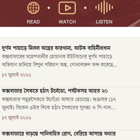
দুর্গম পাহাড়ে মিলল অস্ত্রের কারখানা, আটক বাহিনীপ্রধান
কক্সবাজারের মহেশখালীর হোয়ানক ইউনিয়নের দুর্গম পাহাড়ে
অভিযান চালিয়ে বিপুল পরিমাণ অস্ত্র, গোলাবারুদ জব্দ করেছে
বাংলাদেশ কোস্ট গার্ডের সদস্যরা। এ সময় ‘মিন্টু বাহিনী’র প্রধান
১৭ জুলাই ২০২৬
ইমাম হোসেন মিন্টুকে (৩৮) আটক করা হয়।
কক্সবাজার সৈকতে হঠাৎ টর্নেডো, পর্যটকসহ আহত ২০
কক্সবাজার সমুদ্রসৈকতে টর্নেডো আঘাত হেনেছে। শুক্রবার (১৭
জুলাই) বিকেল ৩টার দিকে হঠাৎ সৈকতের সুগন্ধা ও সি-গাল
পয়েন্টে মিনিটখানেক স্থায়ী এই ঘূর্ণিঝড় হয়। এতে পর্যটকসহ
১৭ জুলাই ২০২৬
অন্তত ২০ জন আহত হয়েছেন।
কক্সবাজারে বাড়ছে পানিবাহিত রোগ, বেরিয়ে আসছে বন্যার