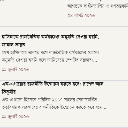
রেবাংলা নগরে সাবেক গণভবনে
আগস্টকে স্বাধীনতাপ্রিয় ও গণতন্ত্রকা
াদুঘরের উদ্বোধন ফলক উন্মোচন
আনন্দের ও বিজয়ের দিন হিসেবে আ
০৪ আগস্ট ২০২৬
্ত্রী তারেক রহমান।
করেছেন প্রধানমন্ত্রী তারেক রহমান।
হাসিনাকে রাজনৈতিক কর্মকাণ্ডের অনুমতি দেওয়া হয়নি,
জানাল ভারত
শেখ হাসিনাকে ভারতে বসে রাজনৈতিক কর্মকাণ্ডের কোনো
অনুমতি দেওয়া হয়নি বলে জানিয়েছে দেশটির সরকার।
বৃহস্পতিবার (৩০ জুলাই) কংগ্রেসের সংসদ সদস্য শশী থারুরের
৩১ জুলাই ২০২৬
নেতৃত্বে সংসদীয় কমিটি লোকসভায় প্রতিবেদন উপস্থাপন করে।
এক-এগারোর রাজনীতি উন্মোচন করতে হবে: রাশেদ আল
তিতুমীর
এক-এগারো হিসেবে পরিচিত ২০০৭ সালের সেনাসমর্থিত
তত্ত্বাবধায়ক সরকারের রাজনীতিকে উন্মোচন করতে হবে বলে
মন্তব্য করেছেন প্রধানমন্ত্রীর অর্থ ও পরিকল্পনাবিষয়ক উপদেষ্টা
৩১ জুলাই ২০২৬
অধ্যাপক ড. রাশেদ আল মাহমুদ তিতুমীর।