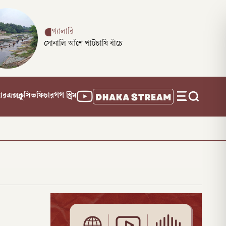
গ্যালারি
সোনালি আঁশে পাটচাষি বাঁচে
নার
এক্সক্লুসিভ
ফিচার
পপ স্ট্রিম