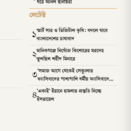
ধরে আনল স্থানীয়রা
লেটেস্ট
স্মার্ট সার ও ডিজিটাল কৃষি: বদলে যাবে
১
বাংলাদেশের চাষাবাদ
মানিকগঞ্জে নিখোঁজ কিশোরের মরদেহ
২
ঝুলছিল শহীদ মিনারে
‘সমাজ আগে থেকেই সেক্যুলার
৩
ফ্যাসিবাদের পাশাপাশি ধর্মীয় ফ্যাসিবাদের
কবলে ছিল’
‘একাই’ ইরানে হামলার প্রস্তুতি নিচ্ছে
৪
ইসরায়েল