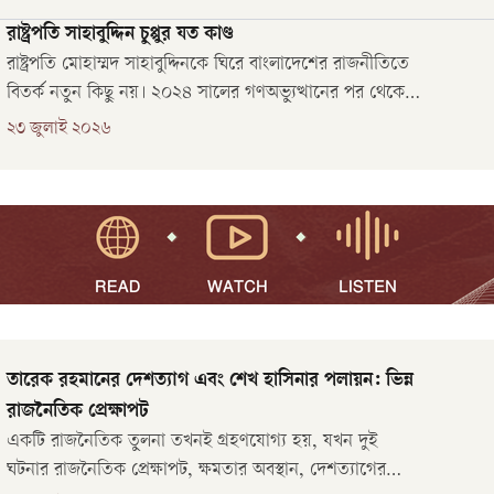
(ভারত) একটু কমার সম্ভাবনা দেখতেছি।’
রাষ্ট্রপতি সাহাবুদ্দিন চুপ্পুর যত কাণ্ড
রাষ্ট্রপতি মোহাম্মদ সাহাবুদ্দিনকে ঘিরে বাংলাদেশের রাজনীতিতে
বিতর্ক নতুন কিছু নয়। ২০২৪ সালের গণঅভ্যুত্থানের পর থেকেই
তাঁর অবস্থান নিয়ে প্রশ্ন উঠতে শুরু করে। কার্যক্রম নিষিদ্ধ
২৩ জুলাই ২০২৬
আওয়ামী লীগ সরকারের আমলে নির্বাচিত রাষ্ট্রপতি হওয়ায়
বৈষম্যবিরোধী ছাত্র আন্দোলনের নেতৃবৃন্দসহ বিভিন্ন মহল থেকে
তাঁকে পদচ্যু
তারেক রহমানের দেশত্যাগ এবং শেখ হাসিনার পলায়ন: ভিন্ন
রাজনৈতিক প্রেক্ষাপট
একটি রাজনৈতিক তুলনা তখনই গ্রহণযোগ্য হয়, যখন দুই
ঘটনার রাজনৈতিক প্রেক্ষাপট, ক্ষমতার অবস্থান, দেশত্যাগের