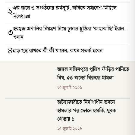
এক স্থানে ৩ সংগঠনের কর্মসূচি, জবিতে সমাবেশ-মিছিলে
২
নিষেধাজ্ঞা
হরমুজ প্রণালির নিয়ন্ত্রণ নিয়ে চূড়ান্ত চুক্তির ‘কাছাকাছি’ ইরান–
৩
ওমান
৪
হাড় সুস্থ রাখতে কী কী খাবেন, কখন সতর্ক হবেন
জঙ্গল সলিমপুরে পুলিশ ফাঁড়ির পানিতে
বিষ, ৫৪ জনের বিরুদ্ধে মামলা
২৭ জুলাই ২০২৬
হাটহাজারীতে নির্মাণাধীন ভবনে
হামলার পর ফোনে হুমকি, যুবক
গ্রেপ্তার ১
২৭ জুলাই ২০২৬