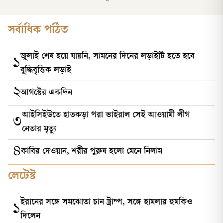
সর্বাধিক পঠিত
জুলাই শেষ হয়ে যায়নি, সামনের দিনের লড়াইটি হতে হবে
১
বুদ্ধিবৃত্তিক লড়াই
২
আগস্টের একদিন
আইসিইউতে হাতকড়া পরা ভাইরাল সেই আওয়ামী লীগ
৩
নেতার মৃত্যু
৪
কাবির দেওয়ান, শরীর পুরুষ হলো মেনে নিলাম
লেটেস্ট
ইরানের সঙ্গে সমঝোতা চান ট্রাম্প, সঙ্গে হামলার হুমকিও
১
দিলেন