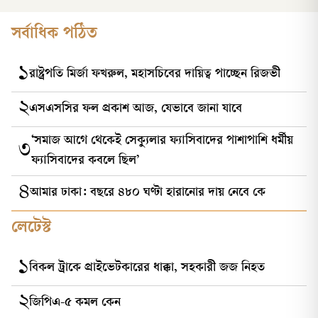
সর্বাধিক পঠিত
১
রাষ্ট্রপতি মির্জা ফখরুল, মহাসচিবের দায়িত্ব পাচ্ছেন রিজভী
২
এসএসসির ফল প্রকাশ আজ, যেভাবে জানা যাবে
‘সমাজ আগে থেকেই সেক্যুলার ফ্যাসিবাদের পাশাপাশি ধর্মীয়
৩
ফ্যাসিবাদের কবলে ছিল’
৪
আমার ঢাকা: বছরে ৪৮০ ঘণ্টা হারানোর দায় নেবে কে
লেটেস্ট
১
বিকল ট্রাকে প্রাইভেটকারের ধাক্কা, সহকারী জজ নিহত
২
জিপিএ-৫ কমল কেন