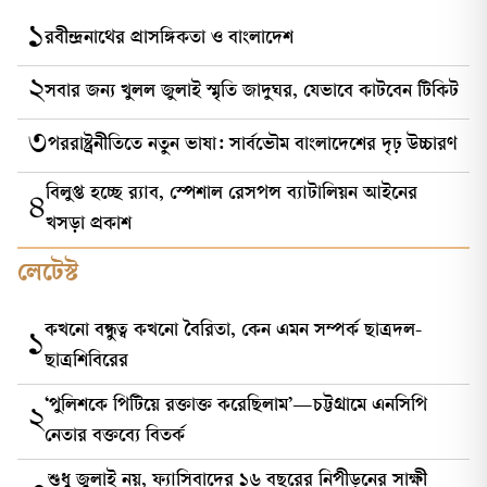
১
রবীন্দ্রনাথের প্রাসঙ্গিকতা ও বাংলাদেশ
২
সবার জন্য খুলল জুলাই স্মৃতি জাদুঘর, যেভাবে কাটবেন টিকিট
৩
পররাষ্ট্রনীতিতে নতুন ভাষা: সার্বভৌম বাংলাদেশের দৃঢ় উচ্চারণ
বিলুপ্ত হচ্ছে র‍্যাব, স্পেশাল রেসপন্স ব্যাটালিয়ন আইনের
৪
খসড়া প্রকাশ
লেটেস্ট
কখনো বন্ধুত্ব কখনো বৈরিতা, কেন এমন সম্পর্ক ছাত্রদল-
১
ছাত্রশিবিরের
‘পুলিশকে পিটিয়ে রক্তাক্ত করেছিলাম’—চট্টগ্রামে এনসিপি
২
নেতার বক্তব্যে বিতর্ক
শুধু জুলাই নয়, ফ্যাসিবাদের ১৬ বছরের নিপীড়নের সাক্ষী