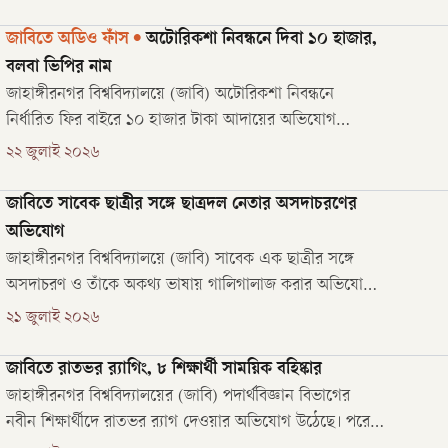
‘লামিসা হোটেল’ থেকে এই মাছ জব্দ করে প্রশাসন।
জাবিতে অডিও ফাঁস
•
অটোরিকশা নিবন্ধনে দিবা ১০ হাজার,
বলবা ভিপির নাম
জাহাঙ্গীরনগর বিশ্ববিদ্যালয়ে (জাবি) অটোরিকশা নিবন্ধনে
নির্ধারিত ফির বাইরে ১০ হাজার টাকা আদায়ের অভিযোগ
উঠেছে। সম্প্রতি ফাঁস হওয়া অডিওতে বিশ্ববিদ্যালয়ের শহীদ
২২ জুলাই ২০২৬
সালাম বরকত হলের উচ্চমান সহকারী কাম কম্পিউটার অপারেটর
মনির হোসেনের বিরুদ্ধে এই অভিযোগ উঠেছে।
জাবিতে সাবেক ছাত্রীর সঙ্গে ছাত্রদল নেতার অসদাচরণের
অভিযোগ
জাহাঙ্গীরনগর বিশ্ববিদ্যালয়ে (জাবি) সাবেক এক ছাত্রীর সঙ্গে
অসদাচরণ ও তাঁকে অকথ্য ভাষায় গালিগালাজ করার অভিযোগ
উঠেছে বর্তমান এক শিক্ষার্থীর বিরুদ্ধে। অভিযুক্ত ওই ছাত্র
২১ জুলাই ২০২৬
বিশ্ববিদ্যালয় শাখা ছাত্রদলের একটি হলের পদধারী নেতা। তবে
অভিযুক্ত শিক্ষার্থীর দাবি, অভিযোগটি একপাক্ষিক; বরং ওই
জাবিতে রাতভর র‍্যাগিং, ৮ শিক্ষার্থী সাময়িক বহিষ্কার
সাবেক ছাত্রীই আগে দুর্ব্য
জাহাঙ্গীরনগর বিশ্ববিদ্যালয়ের (জাবি) পদার্থবিজ্ঞান বিভাগের
নবীন শিক্ষার্থীদে রাতভর র‌্যাগ দেওয়ার অভিযোগ উঠেছে। পরে