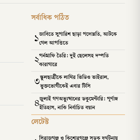
রেজিস্ট্রার ড. এ বি এম আজিজুর রহমানের সই
করা অফিস আদেশে এ কথা জানানো হয়।
সর্বাধিক পঠিত
জাবিতে সুপারিশ ছাড়া পদোন্নতি, আটকে
১
গেল আপত্তিতে
পর্নগ্রাফি তৈরি: দুই ছেলেসহ দম্পতি
২
কারাগারে
স্কুলছাত্রীকে লাথির ভিডিও ভাইরাল,
৩
ভুক্তভোগীকেই এবার টিসি
জুলাই গণঅভ্যুত্থানের ডকুমেন্টারি: পূর্ণাঙ্গ
৪
ইতিহাস, নাকি নির্বাচিত বয়ান
লেটেস্ট
সিরাজগঞ্জ ও কিশোরগঞ্জে সড়ক দুর্ঘটনায়