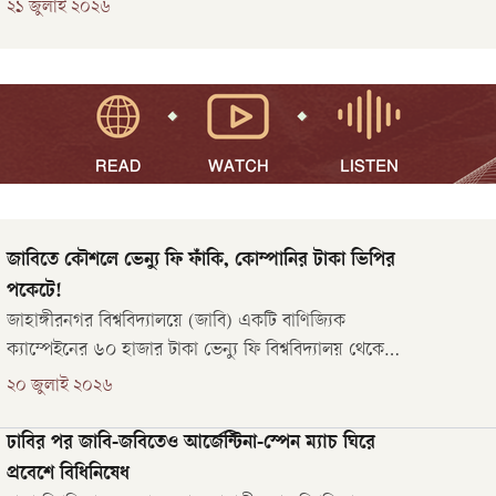
এই ঘটনায় একই বিভাগের দ্বিতীয় বর্ষের আট শিক্ষার্থীকে
২১ জুলাই ২০২৬
সাময়িক বহিষ্কার করেছে প্রশাসন।
জাবিতে কৌশলে ভেন্যু ফি ফাঁকি, কোম্পানির টাকা ভিপির
পকেটে!
জাহাঙ্গীরনগর বিশ্ববিদ্যালয়ে (জাবি) একটি বাণিজ্যিক
ক্যাম্পেইনের ৬০ হাজার টাকা ভেন্যু ফি বিশ্ববিদ্যালয় থেকে
মওকুফ করিয়ে নিজে আত্মসাৎ করার অভিযোগ উঠেছে এক ছাত্রী
২০ জুলাই ২০২৬
হল সংসদের ভিপির (সহসভাপতি) বিরুদ্ধে।
ঢাবির পর জাবি-জবিতেও আর্জেন্টিনা-স্পেন ম্যাচ ঘিরে
প্রবেশে বিধিনিষেধ