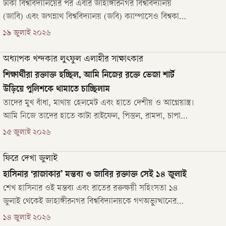
ঢাকা বিশ্ববিদ্যালয়ের পর এবার জাহাঙ্গীরনগর বিশ্ববিদ্যালয়
(জাবি) এবং জগন্নাথ বিশ্ববিদ্যালয় (জবি) ক্যাম্পাসেও বিশ্বকাপের
ফাইনাল ঘিরে বহিরাগতদের প্রবেশে বিধিনিষেধ জারি হয়েছে।
১৯ জুলাই ২০২৬
অধ্যাপক খন্দকার লুৎফুল এলাহীর সাক্ষাৎকার
শিক্ষার্থীরা রক্তাক্ত হচ্ছিল, আমি নিজের রক্তে ভেজা শার্ট
উড়িয়ে পুলিশকে থামাতে চাচ্ছিলাম
তাদের মুখ বাঁধা, মাথায় হেলমেট এবং হাতে দেশীয় ও আগ্নেয়াস্ত্র।
আমি নিজে তাদের হাতে কাটা রাইফেল, পিস্তল, রামদা, চাপাতি
দেখেছি। তারা অশ্লীল ভাষায় গালাগালি করছিল। আমি তাদের
১৫ জুলাই ২০২৬
ঠিক পেছন পেছন হাঁটছিলাম। দীর্ঘ এই লাইনের সামনের অংশটি
তখন উপাচার্যের বাসভবনের দরজায় আঘাত করছিল।
ফিরে দেখা জুলাই
হাসিনার ‘রাজাকার’ মন্তব্য ও জাবির রক্তাক্ত সেই ১৪ জুলাই
শেখ হাসিনার ওই মন্তব্য এবং রাতের রক্তক্ষয়ী সহিংসতা ১৪
জুলাই থেকেই জাহাঙ্গীরনগর বিশ্ববিদ্যালয়কে গণঅভ্যুত্থানের
দিকে ধাবিত করে। পরের দিনগুলোতেও ক্যাম্পাসের এই
১৪ জুলাই ২০২৬