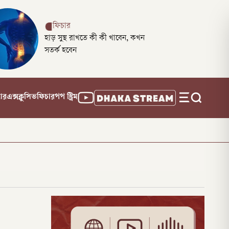
ফিচার
হাড় সুস্থ রাখতে কী কী খাবেন, কখন
সতর্ক হবেন
নার
এক্সক্লুসিভ
ফিচার
পপ স্ট্রিম