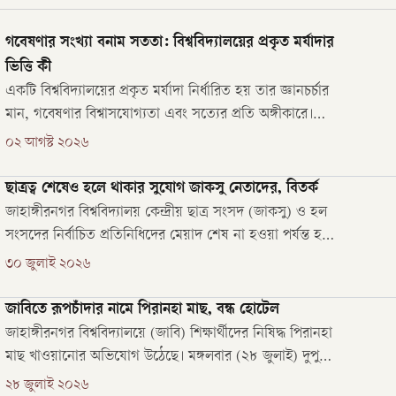
তে পাঁচ সদস্যের একটি কমিটি গঠন
আগস্ট) সন্ধ্যায় এ ঘটনা ঘটে।
গবেষণার সংখ্যা বনাম সততা: বিশ্ববিদ্যালয়ের প্রকৃত মর্যাদার
ভিত্তি কী
একটি বিশ্ববিদ্যালয়ের প্রকৃত মর্যাদা নির্ধারিত হয় তার জ্ঞানচর্চার
মান, গবেষণার বিশ্বাসযোগ্যতা এবং সত্যের প্রতি অঙ্গীকারে।
গবেষণার মূল উদ্দেশ্য শুধু নতুন তথ্য প্রকাশ নয়, বরং এমন
০২ আগস্ট ২০২৬
নির্ভরযোগ্য জ্ঞান সৃষ্টি করা, যা সমাজ, বিজ্ঞান ও মানবকল্যাণে
দীর্ঘমেয়াদি অবদান রাখে।
ছাত্রত্ব শেষেও হলে থাকার সুযোগ জাকসু নেতাদের, বিতর্ক
জাহাঙ্গীরনগর বিশ্ববিদ্যালয় কেন্দ্রীয় ছাত্র সংসদ (জাকসু) ও হল
সংসদের নির্বাচিত প্রতিনিধিদের মেয়াদ শেষ না হওয়া পর্যন্ত হলে
থাকার অনুমতি দিয়ে প্রজ্ঞাপন জারি করেছে প্রশাসন।
৩০ জুলাই ২০২৬
জাবিতে রূপচাঁদার নামে পিরানহা মাছ, বন্ধ হোটেল
জাহাঙ্গীরনগর বিশ্ববিদ্যালয়ে (জাবি) শিক্ষার্থীদের নিষিদ্ধ পিরানহা
মাছ খাওয়ানোর অভিযোগ উঠেছে। মঙ্গলবার (২৮ জুলাই) দুপুরে
অভিযান চালিয়ে বিশ্ববিদ্যালয়ের শহীদ রফিক-জব্বার হল-সংলগ্ন
২৮ জুলাই ২০২৬