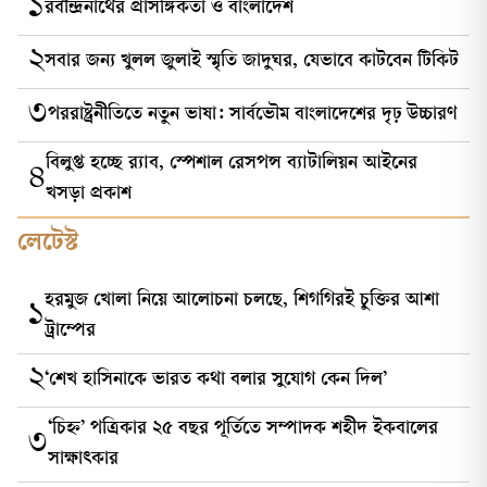
১
রবীন্দ্রনাথের প্রাসঙ্গিকতা ও বাংলাদেশ
২
সবার জন্য খুলল জুলাই স্মৃতি জাদুঘর, যেভাবে কাটবেন টিকিট
৩
পররাষ্ট্রনীতিতে নতুন ভাষা: সার্বভৌম বাংলাদেশের দৃঢ় উচ্চারণ
বিলুপ্ত হচ্ছে র‍্যাব, স্পেশাল রেসপন্স ব্যাটালিয়ন আইনের
৪
খসড়া প্রকাশ
লেটেস্ট
হরমুজ খোলা নিয়ে আলোচনা চলছে, শিগগিরই চুক্তির আশা
১
ট্রাম্পের
২
‘শেখ হাসিনাকে ভারত কথা বলার সুযোগ কেন দিল’
‘চিহ্ন’ পত্রিকার ২৫ বছর পূর্তিতে সম্পাদক শহীদ ইকবালের
৩
সাক্ষাৎকার