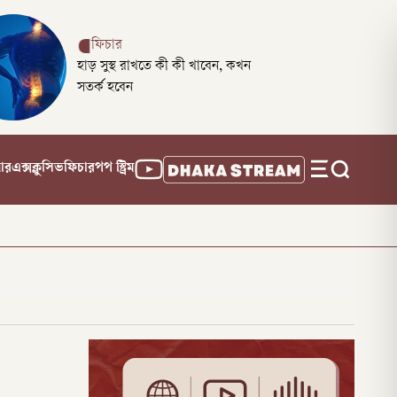
ফিচার
হাড় সুস্থ রাখতে কী কী খাবেন, কখন
সতর্ক হবেন
নার
এক্সক্লুসিভ
ফিচার
পপ স্ট্রিম