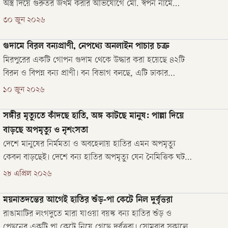
অস্ত্র দিয়ে গুরুতর জখম করার অভিযোগে মো. স্বপন নামে
একজনকে গ্রেপ্তার করেছে পুলিশ। গতকাল সোমবার (২৯ জুন)
৩০ জুন ২০২৬
রাত ১২টার দিকে নগরীর বকশিবাজার এলাকা থেকে তাকে
গ্রেপ্তার করা হয়। বগুড়া সদর থানার ওসি ইব্রাহিম আলী এ তথ্য
গুদামে বিরল বন্যপ্রাণী, নেপথ্যে অনলাইন পাচার চক্র
জানান।
মিরপুরের একটি গোপন গুদাম থেকে উদ্ধার করা হয়েছে ৪২টি
বিরল ও বিপন্ন বন্য প্রাণী। বন বিভাগ বলছে, এটি ঢাকার
ইতিহাসে বন্য প্রাণী উদ্ধারের অন্যতম বড় ঘটনা।
১০ জুন ২০২৬
সঙ্গীর মৃত্যুতে কাঁদছে হাতি, অঙ্গ কাটছে মানুষ: পাল্লা দিয়ে
বাড়ছে অপমৃত্যু ও নৃশংসতা
দেশে মানুষের নির্মমতা ও অবহেলায় হাতির এমন অপমৃত্যু
কেবল বাড়ছেই। দেশে বন্য হাতির অপমৃত্যু যেন নৈমিত্তিক ঘটনা
হয়ে দাঁড়িয়েছে। প্রতিশোধমূলক হত্যা, বিদ্যুৎস্পৃষ্ট হওয়া,
২৮ এপ্রিল ২০২৬
চোরাশিকার ও ট্রেনের ধাক্কায় একের পর এক হাতির করুণ মৃত্যু
হচ্ছে।
ময়নাতদন্তের আগেই হাতির শুঁড়-পা কেটে নিল দুর্বৃত্তরা
রাঙামাটির লংগদুতে মারা যাওয়া বয়স্ক বন্য হাতির শুঁড় ও
পেছনের একটি পা কেটে নিয়ে গেছে দুর্বৃত্তরা। সোমবার সকালে