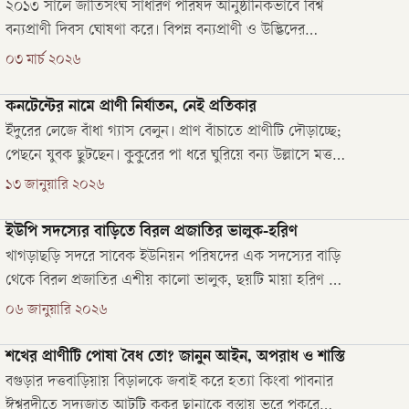
২০১৩ সালে জাতিসংঘ সাধারণ পরিষদ আনুষ্ঠানিকভাবে বিশ্ব
বন্যপ্রাণী দিবস ঘোষণা করে। বিপন্ন বন্যপ্রাণী ও উদ্ভিদের
আন্তর্জাতিক বাণিজ্য সংক্রান্ত কনভেনশন স্বাক্ষরের বার্ষিকীর
০৩ মার্চ ২০২৬
দিনটিতে এই দিবস পালন করা হয়।
কনটেন্টের নামে প্রাণী নির্যাতন, নেই প্রতিকার
ইঁদুরের লেজে বাঁধা গ্যাস বেলুন। প্রাণ বাঁচাতে প্রাণীটি দৌড়াচ্ছে;
পেছনে যুবক ছুটছেন। কুকুরের পা ধরে ঘুরিয়ে বন্য উল্লাসে মত্ত
একদল মানুষ। সামাজিক মাধ্যমে প্রাণীর সঙ্গে এমন নিষ্ঠুর
১৩ জানুয়ারি ২০২৬
আচরণের অসংখ্য ভিডিও ঘুরছে। এসব ভিডিও যারা করছেন,
অনলাইনে তাদের পরিচয় ‘কনটেন্ট ক্রিয়েটর’।
ইউপি সদস্যের বাড়িতে বিরল প্রজাতির ভালুক-হরিণ
খাগড়াছড়ি সদরে সাবেক ইউনিয়ন পরিষদের এক সদস্যের বাড়ি
থেকে বিরল প্রজাতির এশীয় কালো ভালুক, ছয়টি মায়া হরিণ ও
দুটি বানর উদ্ধার করেছে বন বিভাগ।
০৬ জানুয়ারি ২০২৬
শখের প্রাণীটি পোষা বৈধ তো? জানুন আইন, অপরাধ ও শাস্তি
বগুড়ার দত্তবাড়িয়ায় বিড়ালকে জবাই করে হত্যা কিংবা পাবনার
ঈশ্বরদীতে সদ্যজাত আটটি কুকুর ছানাকে বস্তায় ভরে পুকুরে