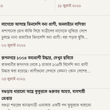
য়ে। তবে বনের ওপর দিয়ে যাওয়া
হয়েছে। শনিবার বেলা ৩টার দিকে 
২৬
১১ জুলাই ২০২৬
র ও নিচ দিয়ে চলা মালবাহী ট্রাকের
পৌরসভার নাইট্যাংপাড়া ১ নম্বর ওয়া
 এই পথ তৈরি করাটা খুব সহজ ছিল
ঘটনা ঘটে। ঘটনাস্থলে হাতিটিকে চিক
বন বিভাগ ও প্রাণিসম্পদ অধিদপ্তর
লাগেজে আসছে ভিনদেশি বন্য প্রাণী, অনলাইনে বাণিজ্য
প্রশাসনের চোখ ফাঁকি দিয়ে যাত্রীদের লাগেজে লুকিয়ে দেশে
ঢুকছে নানা প্রজাতির ভিনদেশি বন্য প্রাণী। ধরা পড়ার ঝুঁকি
এড়াতে হাটে-বাজারের বদলে এসব প্রাণীর বাণিজ্য চলছে
০৬ জুলাই ২০২৬
অনলাইনে। সংশ্লিষ্ট ব্যক্তিরা বলছেন, যথাযথ অনুমোদন ও
কোয়ারেন্টিন (সঙ্গনিরোধ) ছাড়াই অবৈধভাবে আনা এসব প্রাণী
রূপনগরে ১০০৪ বন্যপ্রাণী উদ্ধার, দেখুন ছবিতে
দেশীয় পরিবেশ...
রাজধানীর রূপনগর থেকে ১ হাজার ১০৪টি বিদেশি বন্য প্রাণী
উদ্ধার করা হয়েছে। প্রাণীগুলো দেখতে কেমন? কোন দেশের
অধিবাসী?
০৩ জুলাই ২০২৬
বগুড়ায় ধারালো অস্ত্রে কুকুরকে গুরুতর আহত, ব্যবসায়ী
গ্রেপ্তার
বগুড়া শহরের কানছগাড়ী এলাকায় একটি পথ কুকুরকে ধারালো