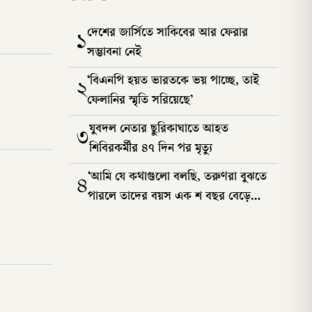
দেশের জার্সিতে সাকিবের আর ফেরার
১
সম্ভাবনা নেই
‘বিএনপি হয়ত ভারতকে ভয় পাচ্ছে, তাই
২
ফেলানির স্মৃতি সরিয়েছে’
যুবদল নেতার ছুরিকাঘাতে আহত
৩
শিবিরকর্মীর ৪৭ দিন পর মৃত্যু
‘আমি যে কথাগুলো বলছি, তরুণরা বুঝতে
৪
পারলে তাদের বয়স এক শ বছর বেড়ে
যাবে’