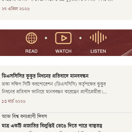
এই দৃশ্য বনবিভাগের প্রহরী ও স্থানীয়দের চোখে পড়ে। এদিকে
২৭ এপ্রিল ২০২৬
হাতিটি মারা যাওয়ার ৪৮ ঘণ্টার বেশি সময় পরও তার ময়নাতদন্ত
সম্পন্ন হয়নি।
ডিএসসিসির কুকুর নিধনের প্রতিবাদে মানববন্ধন
ঢাকা দক্ষিণ সিটি করপোরেশন (ডিএসসিসি) কর্তৃপক্ষের কুকুর
নিধনের প্রতিবাদ জানিয়ে মানববন্ধন করেছেন প্রাণীপ্রেমীরা।
শুক্রবার (১৩ মার্চ) ‘বিবেকবান নাগরিকবৃন্দ’–এর ব্যানারে জাতীয়
১৩ মার্চ ২০২৬
প্রেস ক্লাবের সামনে কর্মসূচিতে বিভিন্ন ওয়েলফেয়ার সংগঠনের
কর্মী ও প্রাণীপ্রেমীরা অংশ নেন।
আজ বিশ্ব বন্যপ্রাণী দিবস
মাত্র একটি প্রজাতির বিলুপ্তিই ভেঙে দিতে পারে বাস্তুতন্ত্র