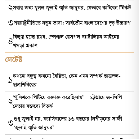
২
সবার জন্য খুলল জুলাই স্মৃতি জাদুঘর, যেভাবে কাটবেন টিকিট
৩
পররাষ্ট্রনীতিতে নতুন ভাষা: সার্বভৌম বাংলাদেশের দৃঢ় উচ্চারণ
বিলুপ্ত হচ্ছে র‍্যাব, স্পেশাল রেসপন্স ব্যাটালিয়ন আইনের
৪
খসড়া প্রকাশ
লেটেস্ট
কখনো বন্ধুত্ব কখনো বৈরিতা, কেন এমন সম্পর্ক ছাত্রদল-
১
ছাত্রশিবিরের
‘পুলিশকে পিটিয়ে রক্তাক্ত করেছিলাম’—চট্টগ্রামে এনসিপি
২
নেতার বক্তব্যে বিতর্ক
শুধু জুলাই নয়, ফ্যাসিবাদের ১৬ বছরের নিপীড়নের সাক্ষী
৩
‘জুলাই স্মৃতি জাদুঘর’