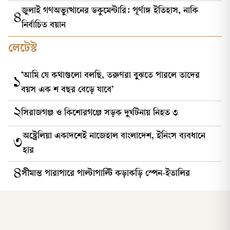
জুলাই গণঅভ্যুত্থানের ডকুমেন্টারি: পূর্ণাঙ্গ ইতিহাস, নাকি
৪
নির্বাচিত বয়ান
লেটেস্ট
‘আমি যে কথাগুলো বলছি, তরুণরা বুঝতে পারলে তাদের
১
বয়স এক শ বছর বেড়ে যাবে’
২
সিরাজগঞ্জ ও কিশোরগঞ্জে সড়ক দুর্ঘটনায় নিহত ৩
অস্ট্রেলিয়া একাদশেই নাজেহাল বাংলাদেশ, ইনিংস ব্যবধানে
৩
হার
৪
সীমান্ত পারাপারে পাল্টাপাল্টি কড়াকড়ি স্পেন-ইতালির