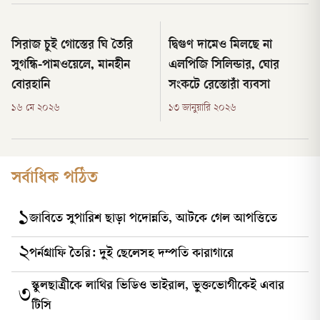
সিরাজ চুই গোস্তের ঘি তৈরি
দ্বিগুণ দামেও মিলছে না
সুগন্ধি-পামওয়েলে, মানহীন
এলপিজি সিলিন্ডার, ঘোর
বোরহানি
সংকটে রেস্তোরাঁ ব্যবসা
১৬ মে ২০২৬
১৩ জানুয়ারি ২০২৬
সর্বাধিক পঠিত
১
জাবিতে সুপারিশ ছাড়া পদোন্নতি, আটকে গেল আপত্তিতে
২
পর্নগ্রাফি তৈরি: দুই ছেলেসহ দম্পতি কারাগারে
স্কুলছাত্রীকে লাথির ভিডিও ভাইরাল, ভুক্তভোগীকেই এবার
৩
টিসি