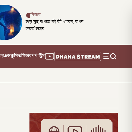
ফিচার
হাড় সুস্থ রাখতে কী কী খাবেন, কখন
সতর্ক হবেন
নার
এক্সক্লুসিভ
ফিচার
পপ স্ট্রিম