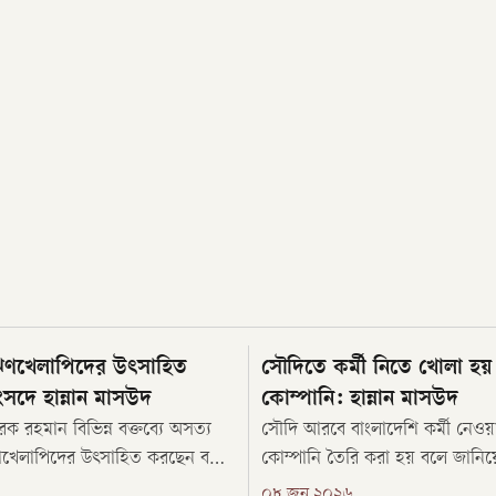
্রী ঋণখেলাপিদের উৎসাহিত
সৌদিতে কর্মী নিতে খোলা হয় 
সদে হান্নান মাসউদ
কোম্পানি: হান্নান মাসউদ
তারেক রহমান বিভিন্ন বক্তব্যে অসত্য
সৌদি আরবে বাংলাদেশি কর্মী নেওয়া
ণখেলাপিদের উৎসাহিত করছেন বলে
কোম্পানি তৈরি করা হয় বলে জানি
ছেন এনসিপির সংসদ সদস্য হান্নান
নোয়াখালী-৬ আসনের সংসদ সদস্য
০৮ জুন ২০২৬