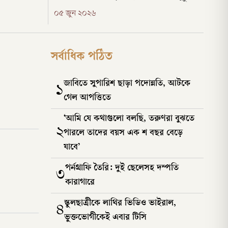
্ম মুখ্য
বিচারের দাবি জানান।
০৫ জুন ২০২৬
সর্বাধিক পঠিত
জাবিতে সুপারিশ ছাড়া পদোন্নতি, আটকে
১
গেল আপত্তিতে
‘আমি যে কথাগুলো বলছি, তরুণরা বুঝতে
২
পারলে তাদের বয়স এক শ বছর বেড়ে
যাবে’
পর্নগ্রাফি তৈরি: দুই ছেলেসহ দম্পতি
৩
কারাগারে
স্কুলছাত্রীকে লাথির ভিডিও ভাইরাল,
৪
ভুক্তভোগীকেই এবার টিসি