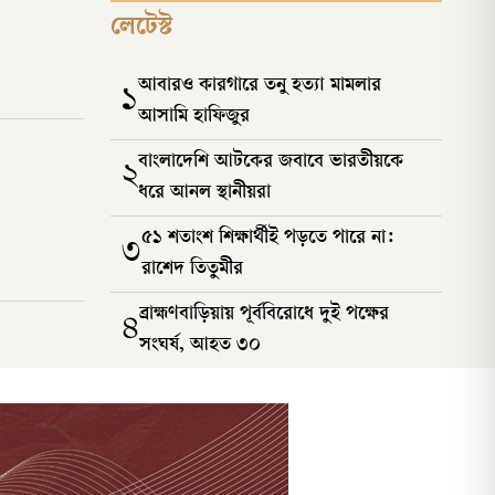
লেটেস্ট
আবারও কারগারে তনু হত্যা মামলার
১
আসামি হাফিজুর
বাংলাদেশি আটকের জবাবে ভারতীয়কে
২
ধরে আনল স্থানীয়রা
৫১ শতাংশ শিক্ষার্থীই পড়তে পারে না:
৩
রাশেদ তিতুমীর
ব্রাহ্মণবাড়িয়ায় পূর্ববিরোধে দুই পক্ষের
৪
সংঘর্ষ, আহত ৩০