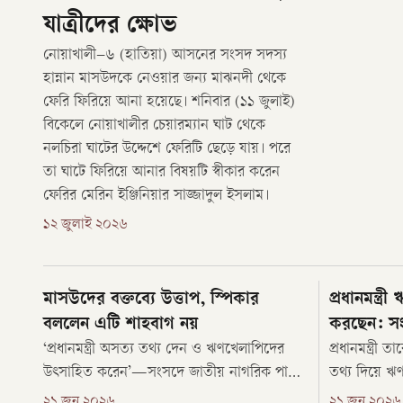
যাত্রীদের ক্ষোভ
নোয়াখালী–৬ (হাতিয়া) আসনের সংসদ সদস্য
হান্নান মাসউদকে নেওয়ার জন্য মাঝনদী থেকে
ফেরি ফিরিয়ে আনা হয়েছে। শনিবার (১১ জুলাই)
বিকেলে নোয়াখালীর চেয়ারম্যান ঘাট থেকে
নলচিরা ঘাটের উদ্দেশে ফেরিটি ছেড়ে যায়। পরে
তা ঘাটে ফিরিয়ে আনার বিষয়টি স্বীকার করেন
ফেরির মেরিন ইঞ্জিনিয়ার সাজ্জাদুল ইসলাম।
১২ জুলাই ২০২৬
মাসউদের বক্তব্যে উত্তাপ, স্পিকার
প্রধানমন্ত
বললেন এটি শাহবাগ নয়
করছেন: সং
‘প্রধানমন্ত্রী অসত্য তথ্য দেন ও ঋণখেলাপিদের
প্রধানমন্ত্রী 
উৎসাহিত করেন’—সংসদে জাতীয় নাগরিক পার্টির
তথ্য দিয়ে ঋ
(এনসিপি) সংসদ সদস্য হান্নান মাসউদের এমন
অভিযোগ তুলে
২১ জুন ২০২৬
২১ জুন ২০২৬