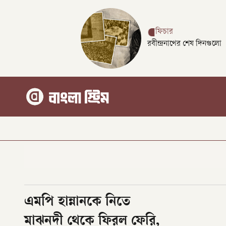
ফিচার
রবীন্দ্রনাথের শেষ দিনগুলো
এমপি হান্নানকে নিতে
মাঝনদী থেকে ফিরল ফেরি,