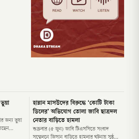
ভুয়া
হান্নান মাসউদের বিরুদ্ধে ‘কোটি টাকা
ডিলের’ অভিযোগ তোলা জাবি ছাত্রদল
নেতার বাড়িতে হামলা
র জন্য ভুয়া
য়েছেন
শুক্রবার (৫ জুন) জাবি টিএসসিতে সংবাদ
 ও জাতীয়
সম্মেলনে জিসান বাড়িতে হামলার ঘটনায় সুষ্ঠু