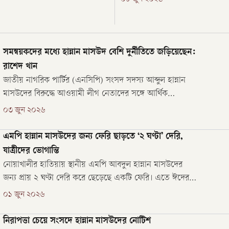
ার (২১ জুন) জাতীয় সংসদে বাজেট
নাগরিক পার্টির (এনসিপি) সিনিয়র যুগ
শ নিয়ে তিনি এ কথা বলেন।
সমন্বয়ক আব্দুল হান্নান মাসউদ।
াপতিত্ব করেন ডেপুটি স্পিকার
য়সার কামাল।
সমন্বয়কদের মধ্যে হান্নান মাসউদ বেশি দুর্নীতিতে জড়িয়েছেন:
রাশেদ খান
জাতীয় নাগরিক পার্টির (এনসিপি) সংসদ সদস্য আব্দুল হান্নান
মাসউদের বিরুদ্ধে আওয়ামী লীগ নেতাদের সঙ্গে আর্থিক
সমঝোতার অভিযোগ তুলেছেন বিএনপি নেতা রাশেদ খান। তিনি
০৩ জুন ২০২৬
দাবি করেছেন, গণ-অভ্যুত্থানের পর সমন্বয়কদের মধ্যে সবচেয়ে
বেশি দুর্নীতিতে জড়িয়েছেন হান্নান মাসউদ।
এমপি হান্নান মাসউদের জন্য ফেরি ছাড়তে ‘২ ঘণ্টা’ দেরি,
যাত্রীদের ভোগান্তি
নোয়াখালীর হাতিয়ায় স্থানীয় এমপি আবদুল হান্নান মাসউদের
জন্য প্রায় ২ ঘণ্টা দেরি করে ছেড়েছে একটি ফেরি। এতে ঈদের
ছুটি শেষে কর্মস্থলগামী মানুষ দুর্ভোগে পড়েছেন। বিষয়টি নিয়ে
০১ জুন ২০২৬
ফেরিতে এমপির সঙ্গে যাত্রীদের বাগ্‌বিতণ্ডাও হয়েছে।
নিরাপত্তা চেয়ে সংসদে হান্নান মাসউদের নোটিশ