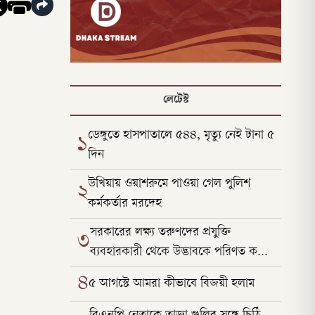
লেটেস্ট
ডেঙ্গুতে হাসপাতালে ৫৪৪, মৃত্যু নেই টানা ৫
১
দিন
উখিয়ায় ওয়াশরুমে পাওয়া গেল পুলিশ
২
কর্মকর্তার মরদেহ
সরকারের লক্ষ্য তরুণদের প্রযুক্তি
৩
ব্যবহারকারী থেকে উদ্ভাবকে পরিণত করা:
ফকির মাহবুব
৪
৫ আগস্টে আমরা কীভাবে বিজয়ী হলাম