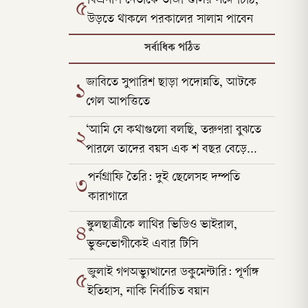
বিএনপি নেতাকে তাজা গুলির সঙ্গে চিঠি,
৫
উড়তে থাকলে পরকালের সালাম পাবেন
সর্বাধিক পঠিত
জাবিতে সুপারিশ ছাড়া পদোন্নতি, আটকে
১
গেল আপত্তিতে
‘আমি যে কথাগুলো বলছি, তরুণরা বুঝতে
২
পারলে তাদের বয়স এক শ বছর বেড়ে
যাবে’
পর্নগ্রাফি তৈরি: দুই ছেলেসহ দম্পতি
৩
কারাগারে
স্কুলছাত্রীকে লাথির ভিডিও ভাইরাল,
৪
ভুক্তভোগীকেই এবার টিসি
জুলাই গণঅভ্যুত্থানের ডকুমেন্টারি: পূর্ণাঙ্গ
৫
ইতিহাস, নাকি নির্বাচিত বয়ান