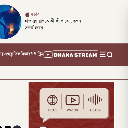
ফিচার
হাড় সুস্থ রাখতে কী কী খাবেন, কখন
সতর্ক হবেন
নার
এক্সক্লুসিভ
ফিচার
পপ স্ট্রিম