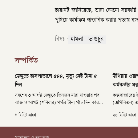
ছায়ানট জানিয়েছে, তারা কোনো সরকারি ব
পুষিয়ে কার্যক্রম স্বাভাবিক করার প্রত্যয় ব্
বিষয়:
হামলা
ভাঙচুর
সম্পর্কিত
ডেঙ্গুতে হাসপাতালে ৫৪৪, মৃত্যু নেই টানা ৫
উখিয়ায় ওয়া
দিন
কর্মকর্তার ম
সবশেষ ৩ আগস্ট ডেঙ্গুতে তিনজন মারা যাওয়ার পর
কক্সবাজারের উ
আজ ৮ আগস্ট (শনিবার) পর্যন্ত টানা পাঁচ দিন কারও
(এপিবিএন) এক
মৃত্যু হয়নি। তবে গত ২৪ ঘণ্টায় ডেঙ্গু আক্রান্ত হয়ে
পুলিশ কর্মকর্
৯ মিনিট আগে
২৩ মিনিট আগে
৫৪৪ জন হাসপাতালে ভর্তি হয়েছেন।