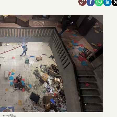
: সংগৃহীত