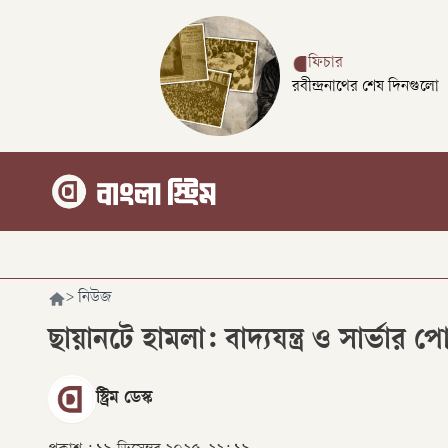
ফিচার
রবীন্দ্রনাথের শেষ দিনগুলো
>
নিউজ
ছায়ানটে হামলা: বাদ্যযন্ত্র ও সার্ভা
স্ট্রিম ডেস্ক