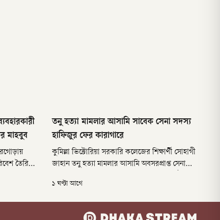
ব্যবহারকারী
তনু হত্যা মামলার আসামি সাবেক সেনা সদস্য
র মাহবুব
হাফিজুর ফের কারাগারে
 দোরগোড়ায়
কুমিল্লা ভিক্টোরিয়া সরকারি কলেজের শিক্ষার্থী সোহাগী
িবেশ তৈরি
জাহান তনু হত্যা মামলার আসামি অবসরপ্রাপ্ত সেনা
রকারী থেকে
সদস্য হাফিজুর রহমানকে আবার কারাগারে পাঠানো
১ ঘণ্টা আগে
হয়েছে।