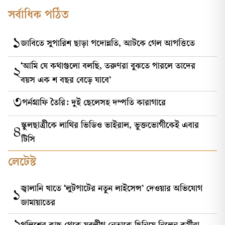
সর্বাধিক পঠিত
১
জাবিতে সুপারিশ ছাড়া পদোন্নতি, আটকে গেল আপত্তিতে
‘আমি যে কথাগুলো বলছি, তরুণরা বুঝতে পারলে তাদের
২
বয়স এক শ বছর বেড়ে যাবে’
৩
পর্নগ্রাফি তৈরি: দুই ছেলেসহ দম্পতি কারাগারে
স্কুলছাত্রীকে লাথির ভিডিও ভাইরাল, ভুক্তভোগীকেই এবার
৪
টিসি
লেটেস্ট
জ্বালানি খাতে ‘লুটপাটের নতুন লাইসেন্স’ দেওয়ার অভিযোগ
১
জামায়াতের