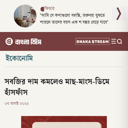
ফিচার
‘আমি যে কথাগুলো বলছি, তরুণরা বুঝতে
পারলে তাদের বয়স এক শ বছর বেড়ে যাবে’
ইকোনোমি
সবজির দাম কমলেও মাছ-মাংস-ডিমে
হাঁসফাঁস
০৭ আগস্ট ২০২৬