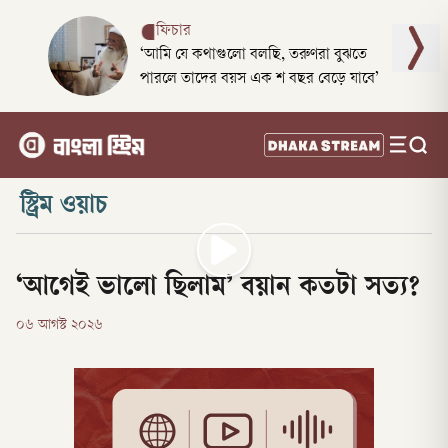
ফিচার
‘আমি যে কথাগুলো বলছি, তরুণরা বুঝতে
পারলে তাদের বয়স এক শ বছর বেড়ে যাবে’
স্ট্রিম ওয়াচ
‘আগেই ভালো ছিলাম’ বয়ান কতটা সত্য?
০৬ আগস্ট ২০২৬