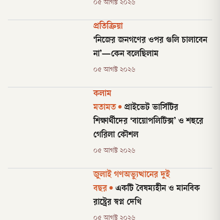
০৫ আগস্ট ২০২৬
প্রতিক্রিয়া
‘নিজের জনগণের ওপর গুলি চালাবেন
না’—কেন বলেছিলাম
০৫ আগস্ট ২০২৬
কলাম
মতামত
•
প্রাইভেট ভার্সিটির
শিক্ষার্থীদের ‘বায়োপলিটিক্স’ ও শহুরে
গেরিলা কৌশল
০৫ আগস্ট ২০২৬
জুলাই গণঅভ্যুত্থানের দুই
বছর
•
একটি বৈষম্যহীন ও মানবিক
রাষ্ট্রের স্বপ্ন দেখি
০৫ আগস্ট ২০২৬