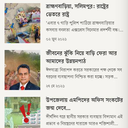
কেন্দ্রীয় লাইনে ত্রুটি নাকি আমাদের ভবনে, সেটি
ব্রাহ্মণবাড়িয়া, সলিমপুর: রাষ্ট্রের
এখনও জানা যায়নি।
ভেতরে রাষ্ট্র
‘এবার ৭ গাড়ি পুলিশ পাঠিয়ে ব্রাহ্মণবাড়িয়ার
কসবায় বনলতা এক্সপ্রেস সিনেমার প্রদর্শনী বন্ধ।’
এ রকম একটি সংবাদ আসে রোববার মধ্যরাতে।
০২ জুন ২০২৬
খবরে বলা হয়, ব্রাহ্মণবাড়িয়ার কসবা উপজেলায়
পুলিশ ‘বনলতা এক্সপ্রেস’ সিনেমোর প্রদর্শনী বন্ধ
জীবনের ঝুঁকি নিয়ে বাড়ি ফেরা আর
করে দিয়েছে।
আমাদের উন্নয়নপাঠ
ঈদযাত্রা নিরাপদ করতে সরকারের পক্ষ থেকে সব
ধরনের ব্যবস্থাপনা নিশ্চিত করা হচ্ছে। সড়ক
পরিবহন ও সেতুমন্ত্রী শেখ রবিউল আলম এই দাবি
২৭ মে ২০২৬
করেছিলেন গত ১০ মে ঢাকা লেডিস ক্লাবে নৌ
নিরাপত্তা সপ্তাহের উদ্বোধনী অনুষ্ঠানে। এর ঠিক
উপজেলায় এমপিদের অফিস সংকটের
১৫ দিনের মাথায় গত ২৫ মে টাঙ্গাইলে যমুনা
জন্ম দেবে…
সেতুর পূর্ব প্রান্তে ট্রাক উল্টে নিহত হন ১৫ জন।
দীর্ঘদিন ধরে স্থানীয় সরকার ব্যবস্থায় বিদ্যমান এই
প্রভাব ও নিয়ন্ত্রণের ধারাকে আরও শক্তিশালী