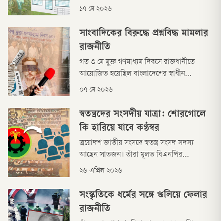
করতে পারে সরকারের সাম্প্রতিক আরেকটি
১৭ মে ২০২৬
উদ্যোগ—এমন আশঙ্কা সংশ্লিষ্ট মহলে আলোচনা
সৃষ্টি করেছে।
সাংবাদিকের বিরুদ্ধে প্রশ্নবিদ্ধ মামলার
রাজনীতি
গত ৩ মে মুক্ত গণমাধ্যম দিবসে রাজধানীতে
আয়োজিত হয়েছিল বাংলাদেশের স্বাধীন
সাংবাদিকতার নানা চ্যালেঞ্জ নিয়ে আলোচনা।
০৭ মে ২০২৬
সেদিনই বিশ্বের ১৩১টি দেশের গণমাধ্যমকর্মীদের
ওপর চালানো এক জরিপের ফল প্রকাশ করে
স্বতন্ত্রদের সংসদীয় যাত্রা: শোরগোলে
যুক্তরাষ্ট্রভিত্তিক গবেষণা প্রতিষ্ঠান ‘গ্যালাপ’ দাবি
কি হারিয়ে যাবে কণ্ঠস্বর
করেছে, বিশ্বের ৬৪ শতাংশ গণমাধ্যমকর্মী নিজ
ত্রয়োদশ জাতীয় সংসদে স্বতন্ত্র সংসদ সদস্য
দেশে স্বাধীনভা
আছেন সাতজন। তাঁরা মূলত বিএনপির
রাজনীতির সঙ্গেই যুক্ত ছিলেন। সিদ্ধান্ত অমান্য
২৬ এপ্রিল ২০২৬
করে স্বতন্ত্রভাবে প্রতিদ্বন্দ্বিতা করে জয়ী হয়েছেন।
দলীয় মনোনয়ন না পেয়ে এককভাবে প্রার্থী হওয়ার
সংস্কৃতিকে ধর্মের সঙ্গে গুলিয়ে ফেলার
কারণে তাদেরকে ‘বিদ্রোহী প্রার্থী’ বলা হয়। যদিও
রাজনীতি
সংবিধান বা নির্বাচনি আইনে ‘বিদ্রোহী প্রার