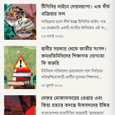
টিসিবির লাইনে দেয়ালচাপা: এক দীর্ঘ
প্রক্রিয়ার ফল
দারিদ্র্যের চাপে দীর্ঘ হচ্ছে টিসিবির লাইন। গত
২৭ ফেব্রুয়ারি একটি জাতীয় দৈনিকের এই সংবাদ
শিরোনামের ঠিক ৫ মাস পরে গত ২৮ জুলাই
০৩ আগস্ট ২০২৬
আরেকটি শিরোনাম: রাজধানীতে টিসিবির লাইনে
পণ্য কিনতে গিয়ে দেয়াল ধসে দুজনের মৃত্যু।
স্থানীয় সরকার থেকে জাতীয় সংসদ:
আরেকটি পত্রিকা বলছে: সংসারে সাশ্রয়ের চেষ্টা,
জনপ্রতিনিধিদের শিক্ষাগত যোগ্যতা
শেষ হলো দেয়ালধসে মৃত্যুতে।
কি জরুরি
ইউনিয়ন পরিষদের চেয়ারম্যান পদে নির্বাচনে
প্রতিদ্বন্দ্বিতাকারী প্রার্থীর ন্যূনতম শিক্ষাগত
যোগ্যতা হতে হবে অন্তত স্নাতক। গত ২১ জুলাই
২৭ জুলাই ২০২৬
এমন একটি রুল দিয়েছেন হাইকোর্ট—যেখানে
ইউনিয়ন পরিষদ আইনের ২৬ ধারার অধীনে
মেজর মোজাফফরের গ্রেপ্তার এবং
ইউপি চেয়ারম্যান পদে নির্বাচনে প্রতিদ্বন্দ্বিতাকারী
জিয়া হত্যার তদন্তে বাঁকবদলের ইঙ্গিত
প্রার্থীদের জন্য ন্যূনতম শিক্ষাগত যোগ্যতা নি
বাংলাদেশের রাজনীতির কয়েকটি ‘ব্ল্যাকহোল’