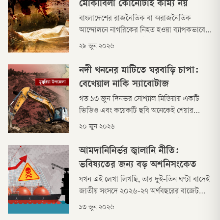
মোকাবিলা কোনোটাই কাম্য নয়
ভিজেছেন।
বাংলাদেশের রাজনৈতিক বা অরাজনৈতিক
আন্দোলনে নাগরিকের নিহত হওয়া ব্যাপকভাবে
প্রভাব ফেলে। এমনটা ঘটলে আন্দোলনের
২৯ জুন ২০২৬
গতিপ্রকৃতি বদলে যায়। জুলাই অভ্যুত্থানে আবু
সাঈদ আর মুগ্ধর নিহত হওয়ার ঘটনাও
নদী খননের মাটিতে ঘরবাড়ি চাপা:
আন্দোলনের গতিপথ বদলে দিয়ে সাধারণ
বেখেয়াল নাকি স্যাবোটাজ
মানুষকে রাস্তায় নামিয়ে এনেছিল।
গত ১৩ জুন দিনভর সোশ্যাল মিডিয়ায় একটি
ভিডিও এবং কয়েকটি ছবি অনেকেই শেয়ার
করেন। সেখানে দেখা যাচ্ছে, নদী খননের মাটিতে
২০ জুন ২০২৬
ঢাকা পড়েছে একটি আশ্রয়ণ প্রকল্পের বেশ কিছু
ঘর। ২০ থেকে ৩০ ফুট উঁচু কাদামাটির স্তূপ তৈরি
আমদানিনির্ভর জ্বালানি নীতি:
হয়েছে।
ভবিষ্যতের জন্য বড় অশনিসংকেত
যখন এই লেখা লিখছি, তার দুই-তিন ঘণ্টা বাদেই
জাতীয় সংসদে ২০২৬-২৭ অর্থবছরের বাজেট
ঘোষণা করার কথা অর্থমন্ত্রীর। আর এই ঘটনার
১৩ জুন ২০২৬
প্রায় ২৪ ঘণ্টা ধরে আমাদের বাসায় গ্যাস নেই।