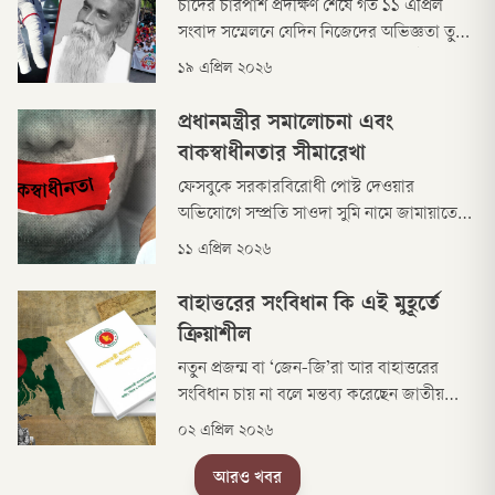
চাঁদের চারপাশ প্রদক্ষিণ শেষে গত ১১ এপ্রিল
সংবাদ সম্মেলনে যেদিন নিজেদের অভিজ্ঞতা তুলে
ধরলেন আমেরিকার নভোচারীরা, সেদিনই
১৯ এপ্রিল ২০২৬
কোরআন অবমাননার অভিযোগ তুলে একজন
পীরকে পিটিয়ে হত্যা করেছে বাংলাদেশের কিছু
প্রধানমন্ত্রীর সমালোচনা এবং
লোক।
বাকস্বাধীনতার সীমারেখা
ফেসবুকে সরকারবিরোধী পোস্ট দেওয়ার
অভিযোগে সম্প্রতি সাওদা সুমি নামে জামায়াতের
এক নারী কর্মীকে গ্রেপ্তার নিয়ে আলোচনা-
১১ এপ্রিল ২০২৬
সমালোচনা হয়েছে। জামায়াতের নেতা-কর্মী ও
সমর্থকরা এই আটককে বাকস্বাধীনতায় হস্তক্ষেপ
বাহাত্তরের সংবিধান কি এই ‍মুহূর্তে
বলে দাবি করেছেন।
ক্রিয়াশীল
নতুন প্রজন্ম বা ‘জেন-জি’রা আর বাহাত্তরের
সংবিধান চায় না বলে মন্তব্য করেছেন জাতীয়
নাগরিক পার্টি-এনসিপির সংসদ সদস্য আব্দুল
০২ এপ্রিল ২০২৬
হান্নান মাসউদ। রবিবার (২৯ মার্চ) জাতীয় সংসদে
মুলতবি প্রস্তাবের ওপর আলোচনায় অংশ নিয়ে
আরও খবর