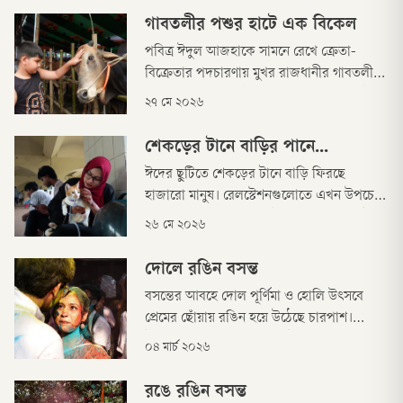
গাবতলীর পশুর হাটে এক বিকেল
পবিত্র ঈদুল আজহাকে সামনে রেখে ক্রেতা-
বিক্রেতার পদচারণায় মুখর রাজধানীর গাবতলীর
ঐতিহাসিক পশুর হাট। তবে বৃষ্টির কারণে হাটের
২৭ মে ২০২৬
পরিবেশ কিছুটা কর্দমাক্ত ও ভ্যাপসা গরম
থাকলেও মানুষের উৎসাহে কোনো ভাটা পড়েনি।
শেকড়ের টানে বাড়ির পানে...
ঈদের ছুটিতে শেকড়ের টানে বাড়ি ফিরছে
হাজারো মানুষ। রেলস্টেশনগুলোতে এখন উপচে
পড়া ভিড় আর কাঙ্ক্ষিত ট্রেনের অপেক্ষা। কেউ
২৬ মে ২০২৬
ডিজিটাল বোর্ডে শিডিউল দেখছেন, কেউ
জানালার ধারে বসে গন্তব্যে পৌঁছানোর অপেক্ষায়,
দোলে রঙিন বসন্ত
আবার ক্লান্ত কুলিও একটু জিরিয়ে নিচ্ছেন।
বসন্তের আবহে দোল পূর্ণিমা ও হোলি উৎসবে
প্রেমের ছোঁয়ায় রঙিন হয়ে উঠেছে চারপাশ।
উৎসবে অংশগ্রহণকারীরা রঙ উড়িয়ে ও নাচানাচির
০৪ মার্চ ২০২৬
মাধ্যমে উদযাপন করছেন আনন্দের এই
আয়োজন।
রঙে রঙিন বসন্ত