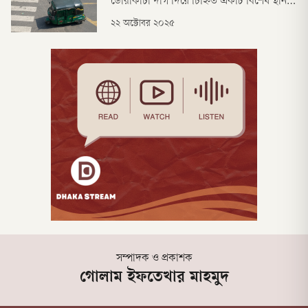
ডোরাকাটা দাগ দিয়ে চিহ্নিত একটি বিশেষ স্থান
অনেকেই।
হলো জেব্রা ক্রসিং। রাজধানীর বিভিন্ন সড়কে
২২ অক্টোবর ২০২৫
পথচারীদের নিরাপদে রাস্তা পারাপারের জন্য
তৈরি করা হয়। এই স্থানগুলোতে পথচারীদের
পারাপারের জন্য যানবাহন চালকদের থামতে হয়।
যেখানে ভিড় বেশি, সেখানে জেব্রা ক্রসিং দিয়ে
পথচারীরা নিরাপদে স
সম্পাদক ও প্রকাশক
গোলাম ইফতেখার মাহমুদ