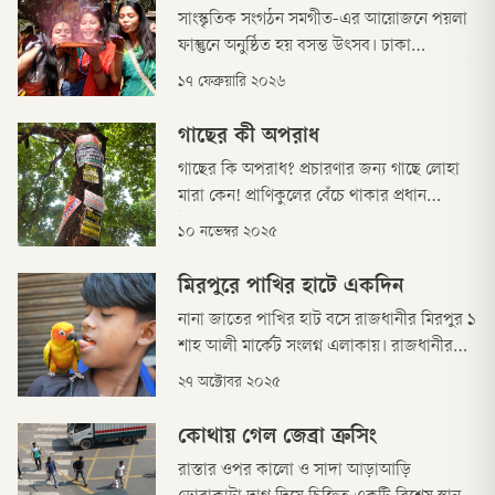
সাংস্কৃতিক সংগঠন সমগীত-এর আয়োজনে পয়লা
ফাল্গুনে অনুষ্ঠিত হয় বসন্ত উৎসব। ঢাকা
বিশ্ববিদ্যালয়ের কলা ভবনের সামনে দিনব্যাপী এই
১৭ ফেব্রুয়ারি ২০২৬
উৎসব হয়।
গাছের কী অপরাধ
গাছের কি অপরাধ? প্রচারণার জন্য গাছে লোহা
মারা কেন! প্রাণিকুলের বেঁচে থাকার প্রধান
উপাদান গাছ। শুধু তাই নয় গাছেরও প্রাণ আছে,
১০ নভেম্বর ২০২৫
অনুভূতিশক্তি আছে। সড়কের পাশের গাছগুলোতে
পেরেক ঠুকে লাগানো হয়েছে বিভিন্ন প্রতিষ্ঠান ও
মিরপুরে পাখির হাটে একদিন
পণ্যের বিজ্ঞাপন।
নানা জাতের পাখির হাট বসে রাজধানীর মিরপুর ১
শাহ আলী মার্কেট সংলগ্ন এলাকায়। রাজধানীর
বিভিন্ন স্থান থেকে আগত মানুষেরা নানা জাতের ও
২৭ অক্টোবর ২০২৫
নানা রঙের পাখি কেনা-বেচার ভিড় করে এই
হাটে। সপ্তাহে ছুটির দিন শুক্রবারে সকাল ৮ টা
কোথায় গেল জেব্রা ক্রসিং
থেকে বিকেল ৫ টা পর্যন্ত চলে এই হাট। নিজেদের
রাস্তার ওপর কালো ও সাদা আড়াআড়ি
পোষা পাখিও বিক্রির আশায় এখানে নিয়ে আসেন