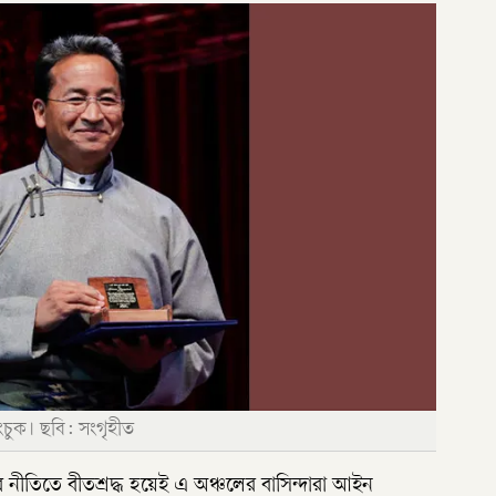
ংচুক। ছবি: সংগৃহীত
ের নীতিতে বীতশ্রদ্ধ হয়েই এ অঞ্চলের বাসিন্দারা আইন