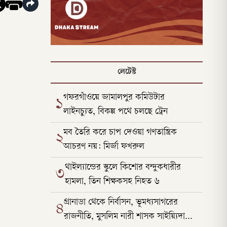
লেটেস্ট
গফরগাঁওয়ে জামালপুর কমিউটার
১
লাইনচ্যুত, বিকল্প পথে চলছে ট্রেন
মব তৈরি করে চাপ দেওয়া গণতান্ত্রিক
২
আচরণ নয়: মির্জা ফখরুল
থাইল্যান্ডের স্কুলে কিশোর বন্দুকধারীর
৩
হামলা, তিন শিক্ষকসহ নিহত ৬
গ্রানাডা থেকে নির্বাসন, ভূমধ্যসাগরের
৪
রাজনীতি, মুসলিম নারী শাসক সাইয়্যিদা