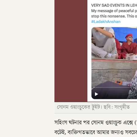
সোনম ওয়াংচুকের টুইট। ছবি: সংগৃহীত
সহিংস ঘটনার পর সোনম ওয়াংচুক এক্সে (
বটেই, ব্যক্তিগতভাবে আমার জন্যও সবচেয