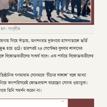
 ছব: সংগৃহীত
গায় গিয়ে দাঁড়ায়, অনশনরত দুজনকে হাসপাতালে ভর্তি
্ধ হয়ে ওঠে। তারপরই ২৪ সেপ্টেম্বর বুধবার লাদাখের
ঙ্গে বিক্ষোভকারীদের সংঘর্ষ বাধে। এক পর্যায়ে বিক্ষোভকারীদের
াতিষ্ঠানিক গণমাধ্যম সোনমকে ‘চীনের দালাল’ বলে আখ্যা
র নিয়ে জনপরিসরেই ক্ষোভপ্রকাশ করেছেন সোনম ওয়াংচুক।
নকে তিনি সমর্থন করেন না।