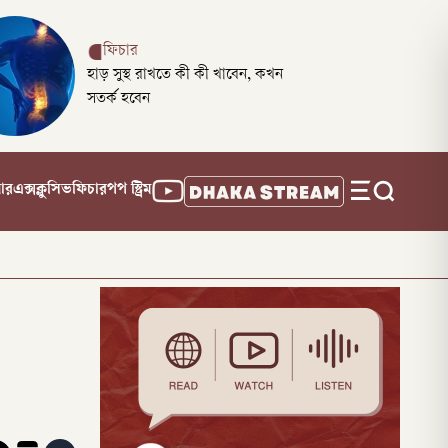
ফিচার
হাড় সুস্থ রাখতে কী কী খাবেন, কখন
সতর্ক হবেন
নার
এক্সক্লুসিভ
ফিচার
পপ স্ট্রিম