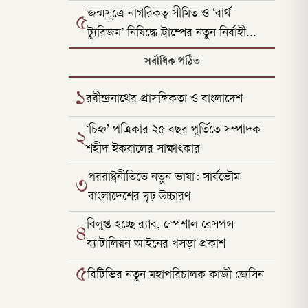
আল-হুররার উত্থান
জন্মসূত্রে নাগরিকত্ব সীমিত ও ‘বার্থ
৫
ট্যুরিজম’ নিষিদ্ধে ট্রাম্পের নতুন নির্বাহী
আদেশ
সর্বাধিক পঠিত
১
রবীন্দ্রনাথের প্রাসঙ্গিকতা ও বাংলাদেশ
‘চিহ্ন’ পত্রিকার ২৫ বছর পূর্তিতে সম্পাদক
২
শহীদ ইকবালের সাক্ষাৎকার
পররাষ্ট্রনীতিতে নতুন ভাষা: সার্বভৌম
৩
বাংলাদেশের দৃঢ় উচ্চারণ
বিলুপ্ত হচ্ছে র‍্যাব, স্পেশাল রেসপন্স
৪
ব্যাটালিয়ন আইনের খসড়া প্রকাশ
৫
বিটিভির নতুন মহাপরিচালক কাজী জেসিন