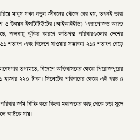
হারিয়ে মানুষ যখন নতুন জীবনের খোঁজে বের হয়, তখনই তারা
েশ ও উন্নয়ন ইন্সটিটিউটের (আইআইইডি) ‘এক্সপোজড অ্যান্ড
ছে, জলবায়ু ঝুঁকির কারণে ক্ষতিগ্রস্ত পরিবারগুলোর দেশের
া ১৬১ শতাংশ এবং বিদেশে যাওয়ার সম্ভাবনা ২১৪ শতাংশ বেড়ে
। গবেষণার তথ্যমতে, বিদেশে অভিবাসনের ক্ষেত্রে পিরোজপুরের
হাজার ২২০ টাকা। সিলেটের পরিবারের ক্ষেত্রে এই খরচ ৪
পরিবার জমি বিক্রি করে কিংবা মহাজনের কাছ থেকে চড়া সুদে
জালে আটকে যায়।