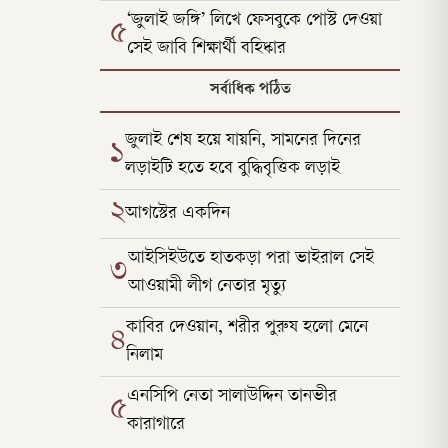
‘জুলাই জঙ্গি’ লিখে ফেসবুকে পোস্ট দেওয়া
৫
সেই জাবি শিক্ষার্থী বহিষ্কার
সর্বাধিক পঠিত
জুলাই শেষ হয়ে যায়নি, সামনের দিনের
১
লড়াইটি হতে হবে বুদ্ধিবৃত্তিক লড়াই
২
আগস্টের একদিন
আইসিইউতে হাতকড়া পরা ভাইরাল সেই
৩
আওয়ামী লীগ নেতার মৃত্যু
কাবির দেওয়ান, শরীর পুরুষ হলো মেনে
৪
নিলাম
এনসিপি নেতা সালাউদ্দিন তানভীর
৫
কারাগারে