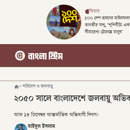
ফিচার
১০০ দেশ ভ্রমণের মাইলফলক
তানভীর অপু, ‘পৃথিবীটা এক
সীমারেখা টেনেছে মানুষ’
>
পরিবেশ ও জলবায়ু
২০৫০ সালে বাংলাদেশে জলবায়ু অভিবা
আজ ১৮ ডিসেম্বর আন্তর্জাতিক অভিবাসী দিবস।
মাইদুল ইসলাম