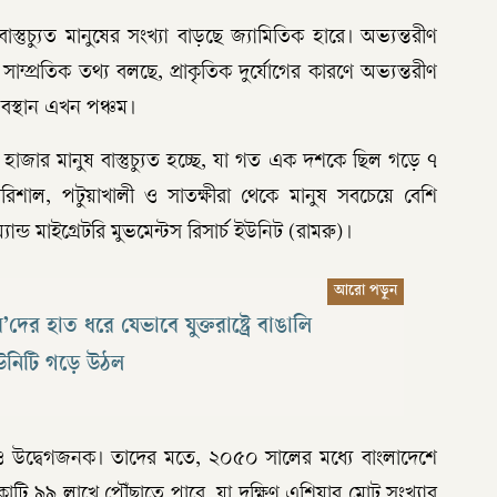
্তুচ্যুত মানুষের সংখ্যা বাড়ছে জ্যামিতিক হারে। অভ্যন্তরীণ
 সাম্প্রতিক তথ্য বলছে, প্রাকৃতিক দুর্যোগের কারণে অভ্যন্তরীণ
 অবস্থান এখন পঞ্চম।
হাজার মানুষ বাস্তুচ্যুত হচ্ছে, যা গত এক দশকে ছিল গড়ে ৭
িশাল, পটুয়াখালী ও সাতক্ষীরা থেকে মানুষ সবচেয়ে বেশি
যান্ড মাইগ্রেটরি মুভমেন্টস রিসার্চ ইউনিট (রামরু)।
’দের হাত ধরে যেভাবে যুক্তরাষ্ট্রে বাঙালি
উনিটি গড়ে উঠল
 আরও উদ্বেগজনক। তাদের মতে, ২০৫০ সালের মধ্যে বাংলাদেশে
কোটি ৯৯ লাখে পৌঁছাতে পারে, যা দক্ষিণ এশিয়ার মোট সংখ্যার