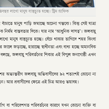
র লাখো মানুষ বাস্তুচ্যুত হচ্ছে। স্ট্রিম গ্রাফিক
বাঁচাতে মানুষ পাড়ি জমাচ্ছে অচেনা গন্তব্যে। কিন্তু সেই যাত্রা
 এক নির্মম বাস্তবতার দিকে। যার নাম ‘আধুনিক দাসত্ব’। জলবায়ু
াখো মানুষ বাস্তুচ্যুত হচ্ছে। বেঁচে থাকার তাগিদে শহর কিংবা
জালে জড়াচ্ছে, হারাচ্ছে স্বাধীনতা এবং বাধ্য হচ্ছে অমানবিক
েষণা বলছে, জলবায়ু পরিবর্তনের শিকার এই বিপুল জনগোষ্ঠী এখন
েশের অভ্যন্তরীণ জলবায়ু অভিবাসীদের ৯২ শতাংশই কোনো না
। আর প্রবাসীদের ক্ষেত্রে এই চিত্র আরও ভয়াবহ।
যোগ বা পরিবেশগত পরিবর্তনের কারণে যখন কোনো ব্যক্তি বা