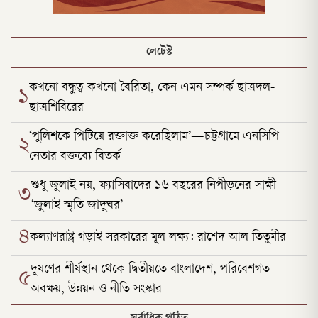
লেটেস্ট
কখনো বন্ধুত্ব কখনো বৈরিতা, কেন এমন সম্পর্ক ছাত্রদল-
১
ছাত্রশিবিরের
‘পুলিশকে পিটিয়ে রক্তাক্ত করেছিলাম’—চট্টগ্রামে এনসিপি
২
নেতার বক্তব্যে বিতর্ক
শুধু জুলাই নয়, ফ্যাসিবাদের ১৬ বছরের নিপীড়নের সাক্ষী
৩
‘জুলাই স্মৃতি জাদুঘর’
৪
কল্যাণরাষ্ট্র গড়াই সরকারের মূল লক্ষ্য: রাশেদ আল তিতুমীর
দূষণের শীর্ষস্থান থেকে দ্বিতীয়তে বাংলাদেশ, পরিবেশগত
৫
অবক্ষয়, উন্নয়ন ও নীতি সংস্কার