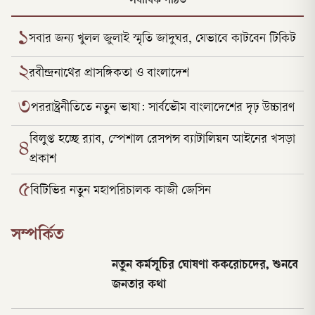
সর্বাধিক পঠিত
১
সবার জন্য খুলল জুলাই স্মৃতি জাদুঘর, যেভাবে কাটবেন টিকিট
২
রবীন্দ্রনাথের প্রাসঙ্গিকতা ও বাংলাদেশ
৩
পররাষ্ট্রনীতিতে নতুন ভাষা: সার্বভৌম বাংলাদেশের দৃঢ় উচ্চারণ
বিলুপ্ত হচ্ছে র‍্যাব, স্পেশাল রেসপন্স ব্যাটালিয়ন আইনের খসড়া
৪
প্রকাশ
৫
বিটিভির নতুন মহাপরিচালক কাজী জেসিন
সম্পর্কিত
নতুন কর্মসূচির ঘোষণা ককরোচদের, শুনবে
জনতার কথা