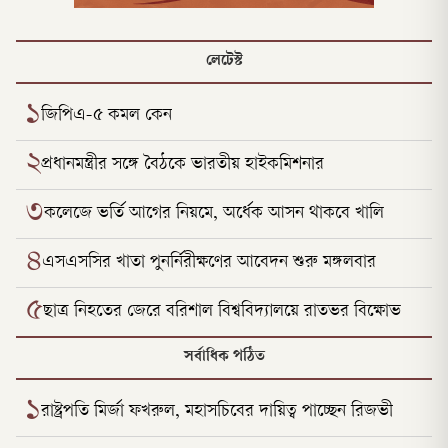
লেটেস্ট
১
জিপিএ-৫ কমল কেন
২
প্রধানমন্ত্রীর স‌ঙ্গে বৈঠকে ভারতীয় হাইকমিশনার
৩
কলেজে ভর্তি আগের নিয়মে, অর্ধেক আসন থাকবে খালি
৪
এসএসসির খাতা পুনর্নিরীক্ষণের আবেদন শুরু মঙ্গলবার
৫
ছাত্র নিহতের জেরে বরিশাল বিশ্ববিদ্যালয়ে রাতভর বিক্ষোভ
সর্বাধিক পঠিত
১
রাষ্ট্রপতি মির্জা ফখরুল, মহাসচিবের দায়িত্ব পাচ্ছেন রিজভী