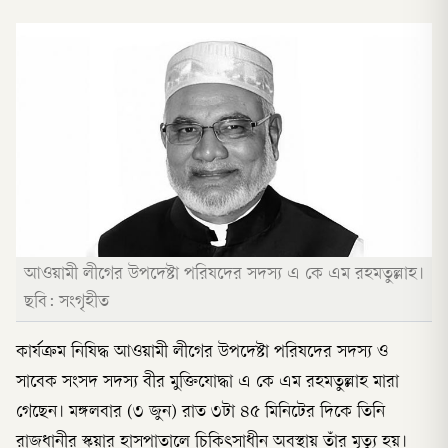
আওয়ামী লীগের উপদেষ্টা পরিষদের সদস্য এ কে এম রহমতুল্লাহ।
ছবি: সংগৃহীত
কার্যক্রম নিষিদ্ধ আওয়ামী লীগের উপদেষ্টা পরিষদের সদস্য ও
সাবেক সংসদ সদস্য বীর মুক্তিযোদ্ধা এ কে এম রহমতুল্লাহ মারা
গেছেন। মঙ্গলবার (৩ জুন) রাত ৩টা ৪৫ মিনিটের দিকে তিনি
রাজধানীর স্কয়ার হাসপাতালে চিকিৎসাধীন অবস্থায় তাঁর মৃত্যু হয়।