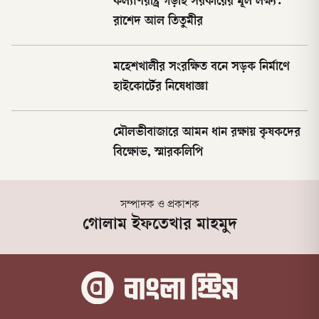
কল্যাণরাষ্ট্র গড়াই সরকারের মূল লক্ষ্য:
রাশেদ আল তিতুমীর
মহেশখালীর সংরক্ষিত বনে সড়ক নির্মাণে
হাইকোর্টের নিষেধাজ্ঞা
মৌলভীবাজারে আমন ধান রক্ষায় কৃষকদের
বিক্ষোভ, স্মারকলিপি
সম্পাদক ও প্রকাশক
গোলাম ইফতেখার মাহমুদ