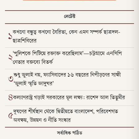
লেটেস্ট
কখনো বন্ধুত্ব কখনো বৈরিতা, কেন এমন সম্পর্ক ছাত্রদল-
১
ছাত্রশিবিরের
‘পুলিশকে পিটিয়ে রক্তাক্ত করেছিলাম’—চট্টগ্রামে এনসিপি
২
নেতার বক্তব্যে বিতর্ক
শুধু জুলাই নয়, ফ্যাসিবাদের ১৬ বছরের নিপীড়নের সাক্ষী
৩
‘জুলাই স্মৃতি জাদুঘর’
৪
কল্যাণরাষ্ট্র গড়াই সরকারের মূল লক্ষ্য: রাশেদ আল তিতুমীর
দূষণের শীর্ষস্থান থেকে দ্বিতীয়তে বাংলাদেশ, পরিবেশগত
৫
অবক্ষয়, উন্নয়ন ও নীতি সংস্কার
সর্বাধিক পঠিত