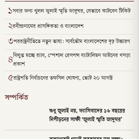
১
সবার জন্য খুলল জুলাই স্মৃতি জাদুঘর, যেভাবে কাটবেন টিকিট
২
রবীন্দ্রনাথের প্রাসঙ্গিকতা ও বাংলাদেশ
৩
পররাষ্ট্রনীতিতে নতুন ভাষা: সার্বভৌম বাংলাদেশের দৃঢ় উচ্চারণ
বিলুপ্ত হচ্ছে র‍্যাব, স্পেশাল রেসপন্স ব্যাটালিয়ন আইনের খসড়া
৪
প্রকাশ
৫
রাষ্ট্রপতি নির্বাচনের তফসিল ঘোষণা, ভোট ২০ আগস্ট
সম্পর্কিত
শুধু জুলাই নয়, ফ্যাসিবাদের ১৬ বছরের
নিপীড়নের সাক্ষী ‘জুলাই স্মৃতি জাদুঘর’