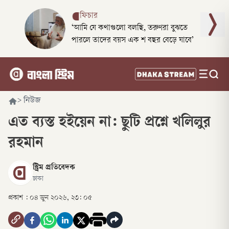
ফিচার
‘আমি যে কথাগুলো বলছি, তরুণরা বুঝতে
পারলে তাদের বয়স এক শ বছর বেড়ে যাবে’
>
নিউজ
এত ব্যস্ত হইয়েন না: ছুটি প্রশ্নে খলিলুর
রহমান
স্ট্রিম প্রতিবেদক
ঢাকা
প্রকাশ :
০৪ জুন ২০২৬, ২৩: ০৫