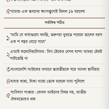
৪
৫
গাজায় এক ভবনের ধ্বংসস্তূপেই মিলল ১৯ মরদেহ
সর্বাধিক পঠিত
‘আমি যে কথাগুলো বলছি, তরুণরা বুঝতে পারলে তাদের বয়স
১
এক শ বছর বেড়ে যাবে’
এআই কলোনিয়ালিজম: বিগ টেকের যেসব ধান্দা আমরা টেরই
২
পাইতেছি না
৩
বাংলাদেশি আটকের জবাবে ভারতীয়কে ধরে আনল স্থানীয়রা
৪
বাবার কান্না, টাকা খ্যায়া তোক মারলে বাবা পুলিশে
সংবিধান সংস্কার: কেবল আইনের বিষয় নয়, জাতীয়
৫
ঐকমত্যেরও প্রশ্ন