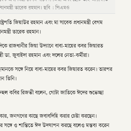
নমন্ত্রী তারেক রহমান। ছবি : পিএমও
্রপতি জিয়াউর রহমান এবং মা সাবেক প্রধানমন্ত্রী বেগম
মন্ত্রী তারেক রহমান।
দিকে রাজধানীর জিয়া উদ্যানে বাবা-মায়ের কবর জিয়ারত
রী ডা. জুবাইদা রহমান এবং দলের নেতা-কর্মীরা।
াইদা রহমানকে সঙ্গে নিয়ে বাবা-মায়ের কবর জিয়ারত করেন। তারপর
নান তিনি।
ষ্টা রুহুল কবির রিজভী বলেন, গোটা জাতিকে ঈদের শুভেচ্ছা
ার, জনগণের কাছে জবাবদিহি করার চেষ্টা করছেন।
র সঙ্গে ও শান্তিতে ঈদ উদযাপন করছে বলেও মন্তব্য করেন