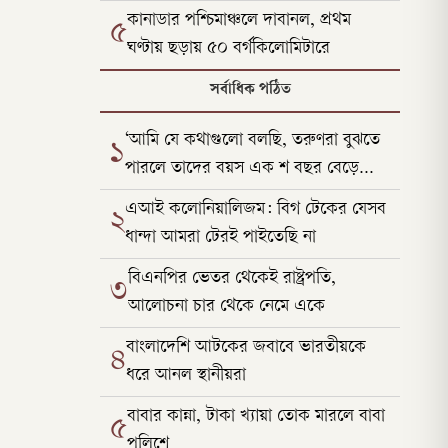
কানাডার পশ্চিমাঞ্চলে দাবানল, প্রথম
৫
ঘণ্টায় ছড়ায় ৫০ বর্গকিলোমিটারে
সর্বাধিক পঠিত
‘আমি যে কথাগুলো বলছি, তরুণরা বুঝতে
১
পারলে তাদের বয়স এক শ বছর বেড়ে
যাবে’
এআই কলোনিয়ালিজম: বিগ টেকের যেসব
২
ধান্দা আমরা টেরই পাইতেছি না
বিএনপির ভেতর থেকেই রাষ্ট্রপতি,
৩
আলোচনা চার থেকে নেমে একে
বাংলাদেশি আটকের জবাবে ভারতীয়কে
৪
ধরে আনল স্থানীয়রা
বাবার কান্না, টাকা খ্যায়া তোক মারলে বাবা
৫
পুলিশে