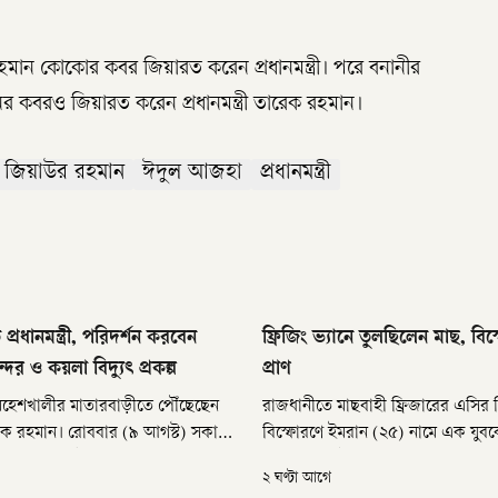
মান কোকোর কবর জিয়ারত করেন প্রধানমন্ত্রী। পরে বনানীর
ের কবরও জিয়ারত করেন প্রধানমন্ত্রী তারেক রহমান।
জিয়াউর রহমান
ঈদুল আজহা
প্রধানমন্ত্রী
প্রধানমন্ত্রী, পরিদর্শন করবেন
ফ্রিজিং ভ্যানে তুলছিলেন মাছ, বি
্দর ও কয়লা বিদ্যুৎ প্রকল্প
প্রাণ
মহেশখালীর মাতারবাড়ীতে পৌঁছেছেন
রাজধানীতে মাছবাহী ফ্রিজারের এসির স
 তারেক রহমান। রোববার (৯ আগস্ট) সকাল
বিস্ফোরণে ইমরান (২৫) নামে এক যুবকের
িকে হেলিকপ্টারে তিনি মাতারবাড়ীতে
হয়েছে। এ ঘটনায় আহত হয়েছেন আ
২ ঘণ্টা আগে
আগে সকাল সোয়া ৯টার দিকে ঢাকার
শনিবার (৮ আগস্ট) রাত সাড়ে ১০টার