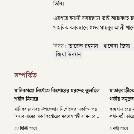
তিনি।
এরপরে বনানী কবরস্থানে ভাই আরাফাত রহ
সামরিক কবরস্থানে শ্বশুর মাহবুব আলী খান
বিষয়:
তারেক রহমান
খালেদা জিয়া
জিয়া উদ্যান
সম্পর্কিত
মানিকগঞ্জে নিখোঁজ কিশোরের মরদেহ ঝুলছিল
মাতারবাড়ীতে 
শহীদ মিনারে
গভীর সমুদ্রবন
মানিকগঞ্জ সদর উপজেলায় নিখোঁজের একদিন পর
কক্সবাজারের 
সিহাব নামের এক কিশোরের মরদেহ শহীদ মিনারে
প্রধানমন্ত্রী
ঝুলন্ত অবস্থায় উদ্ধার করা হয়েছে। রবিবার (৯ আগস্ট)
সাড়ে ১০টার দ
২৮ মিনিট আগে
২ ঘণ্টা আগে
সকালের দিকে উপজেলার জাগীর ইউনিয়নের
পৌঁছান। এর 