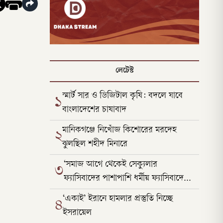
লেটেস্ট
স্মার্ট সার ও ডিজিটাল কৃষি: বদলে যাবে
১
বাংলাদেশের চাষাবাদ
মানিকগঞ্জে নিখোঁজ কিশোরের মরদেহ
২
ঝুলছিল শহীদ মিনারে
‘সমাজ আগে থেকেই সেক্যুলার
৩
ফ্যাসিবাদের পাশাপাশি ধর্মীয় ফ্যাসিবাদের
কবলে ছিল’
‘একাই’ ইরানে হামলার প্রস্তুতি নিচ্ছে
৪
ইসরায়েল