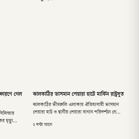
স্ফোরণে গেল
ঝালকাঠির ভাসমান পেয়ারা হাটে মার্কিন রাষ্ট্রদূত
ঝালকাঠির ভীমরুলি এলাকায় ঐতিহ্যবাহী ভাসমান
পেয়ারা হাট ও স্থানীয় পেয়ারা বাগান পরিদর্শনে গেছেন
িলিন্ডার
বাংলাদেশে মার্কিন রাষ্ট্রদূত ব্রেন্ট টি ক্রিস্টেনসেন।
 মৃত্যু
২ ঘণ্টা আগে
রোববার সকাল ৯টার দিকে ভীমরুলিতে পৌঁছান
রেকজন।
তিনি।
 দিকে গাবতলীর