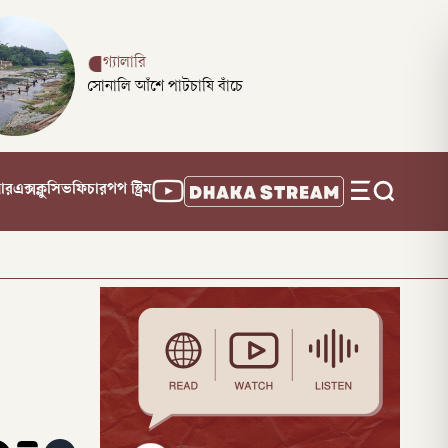
গ্যালারি
সোনালি আঁশে পাটচাষি বাঁচে
নার
এক্সক্লুসিভ
ফিচার
পপ স্ট্রিম