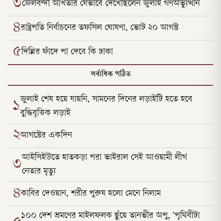
৩
জেলবন্দী আখতার যেভাবে দেখেছিলেন জুলাই গণঅভ্যুত্থান
৪
রাষ্ট্রপতি নির্বাচনের তফসিল ঘোষণা, ভোট ২০ আগস্ট
৫
দিল্লির ফাঁদে পা দেবে কি ঢাকা
সর্বাধিক পঠিত
জুলাই শেষ হয়ে যায়নি, সামনের দিনের লড়াইটি হতে হবে
১
বুদ্ধিবৃত্তিক লড়াই
২
আগস্টের একদিন
আইসিইউতে হাতকড়া পরা ভাইরাল সেই আওয়ামী লীগ
৩
নেতার মৃত্যু
৪
কাবির দেওয়ান, শরীর পুরুষ হলো মেনে নিলাম
১০০ দেশ ভ্রমণের মাইলফলক ছুঁয়ে তানভীর অপু, ‘পৃথিবীটা