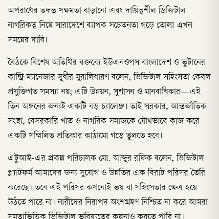
অপরাধের তদন্ত সক্ষমতা বাড়ানো এবং দায়িত্বশীল ডিজিটাল
নাগরিকত্ব নিয়ে সারাদেশে ব্যাপক সচেতনতা গড়ে তোলা এখন
সময়ের দাবি।
বৈঠকে বিশেষ অতিথির বক্তব্যে ইউএনওপস বাংলাদেশ ও ভুটানের
কান্ট্রি ম্যানেজার সুধীর মুরালিধারণ বলেন, ডিজিটাল সহিংসতা কেবল
প্রযুক্তিগত সমস্যা নয়; এটি উন্নয়ন, সুশাসন ও মানবাধিকার—এই
তিন অঙ্গনের জন্যই একটি বড় চ্যালেঞ্জ। তাই সরকার, আন্তর্জাতিক
সংস্থা, বেসরকারি খাত ও নাগরিক সমাজকে যৌথভাবে কাজ করে
একটি সম্মিলিত প্রতিকার কাঠামো গড়ে তুলতে হবে।
এটুআই-এর প্রকল্প পরিচালক মো. আব্দুর রফিক বলেন, ডিজিটাল
প্ল্যাটফর্ম আমাদের জন্য সুযোগ ও উন্নতির এক বিরাট পরিসর তৈরি
করেছে। তবে এই পরিসর কখনোই ভয় বা সহিংসতার ক্ষেত্র হয়ে
উঠতে পারে না। নারীদের নিরাপদ অংশগ্রহণ নিশ্চিত না করে আমরা
সমতাভিত্তিক ডিজিটাল ভবিষ্যতের কল্পনাও করতে পারি না।