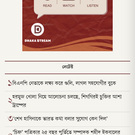
লেটেস্ট
১
বিএনপি নেতাকে লক্ষ্য করে গুলি, লাগল সহযোগীর বুকে
হরমুজ খোলা নিয়ে আলোচনা চলছে, শিগগিরই চুক্তির আশা
২
ট্রাম্পের
৩
‘শেখ হাসিনাকে ভারত কথা বলার সুযোগ কেন দিল’
‘চিহ্ন’ পত্রিকার ২৫ বছর পূর্তিতে সম্পাদক শহীদ ইকবালের