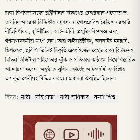
ঢাকা বিশ্ববিদ্যালয়ের রাষ্ট্রবিজ্ঞান বিভাগের চেয়ারম্যান প্রফেসর ড.
তাসনিম আরেফা সিদ্দিকীর সঞ্চালনায় গোলটেবিল বৈঠকে সরকারি
নীতিনির্ধারক, কূটনীতিক, আইনজীবী, প্রযুক্তি বিশেষজ্ঞ এবং
গণমাধ্যমকর্মীরা অংশ নেন। তারা সাইবারস্টকিং, অনলাইন হয়রানি,
ডিপফেক, ছবি ও ভিডিও বিকৃতি এবং ইমেজ-বেইজড অ্যাবিউজসহ
বিভিন্ন ডিজিটাল সহিংসতার ঝুঁকি ও প্রতিকার কাঠামো নিয়ে বিস্তারিত
আলোচনা করেন। অনুষ্ঠানে সুপ্রিম কোর্টের আইনজীবী ব্যারিস্টার
তাসনুভা শেলীসহ বিভিন্ন দপ্তরের প্রধানরা উপস্থিত ছিলেন।
বিষয়:
নারী
সহিংসতা
নারী অধিকার
কন্যা শিশু