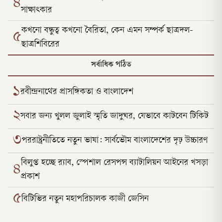
৪
সাক্ষাৎকার
কখনো বন্ধুত্ব কখনো বৈরিতা, কেন এমন সম্পর্ক ছাত্রদল-
৫
ছাত্রশিবিরের
সর্বাধিক পঠিত
১
রবীন্দ্রনাথের প্রাসঙ্গিকতা ও বাংলাদেশ
২
সবার জন্য খুলল জুলাই স্মৃতি জাদুঘর, যেভাবে কাটবেন টিকিট
৩
পররাষ্ট্রনীতিতে নতুন ভাষা: সার্বভৌম বাংলাদেশের দৃঢ় উচ্চারণ
বিলুপ্ত হচ্ছে র‍্যাব, স্পেশাল রেসপন্স ব্যাটালিয়ন আইনের খসড়া
৪
প্রকাশ
৫
বিটিভির নতুন মহাপরিচালক কাজী জেসিন