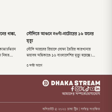
ের ধাক্কা,
সৌদিতে আগুনে নওগাঁ-নাটোরের ১৬ জনের
মৃত্যু
াভার্ডভ্যান
সৌদি আরবের রিয়াদে সোফা তৈরির কারখানায়
ন নিহত
ভয়াবহ অগ্নিকাণ্ডে ১৬ বাংলাদেশির মৃত্যু হয়েছে।
াতে মগবাজার
রোববার (৯ আগস্ট) শিফা থানাধীন মুসা সানাইয়া শিল্প
৩ ঘণ্টা আগে
র সামনে এই
এলাকায় এই দুর্ঘটনা ঘটে। মৃতদের ১৩ জনের বাড়ি
নওগাঁ এবং তিনজন নাটোরের।
আমাদের সম্পর্কে
যোগাযোগ
কপিরাইট ©
২০২৬
ঢাকা স্ট্রিম | সর্বস্বত্ব সংরক্ষিত