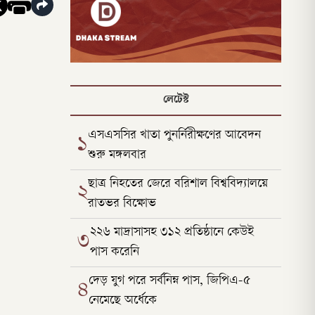
লেটেস্ট
এসএসসির খাতা পুনর্নিরীক্ষণের আবেদন
১
শুরু মঙ্গলবার
ছাত্র নিহতের জেরে বরিশাল বিশ্ববিদ্যালয়ে
২
রাতভর বিক্ষোভ
২২৬ মাদ্রাসাসহ ৩১২ প্রতিষ্ঠানে কেউই
৩
পাস করেনি
দেড় যুগ পরে সর্বনিম্ন পাস, জিপিএ-৫
৪
নেমেছে অর্ধেকে