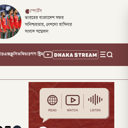
স্পোর্টস
ভারতের বাংলাদেশ সফর
অনিশ্চয়তায়, নেপথ্যে হাসিনার
সংবাদ সম্মেলন
নার
এক্সক্লুসিভ
ফিচার
পপ স্ট্রিম