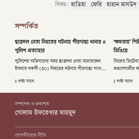
বিষয়:
হাতিয়া
ফেরি
হান্নান মাসউদ
সম্পর্কিত
ছাত্রদল নেতা নিহতের ঘটনায় পীরগাছা থানার ৪
‘ক্ষমতায়’ পি
পুলিশ প্রত্যাহার
ডিঙিয়ে
পুলিশের অভিযানের সময় ছাত্রদল নেতা মনোয়ারুল
নিজের ভিটেবাড়ি
ইসলাম বকশী (৩০) নিহতের ঘটনায় পীরগাছা থানার
প্রভাবশালীর ক
চার পুলিশ সদস্যকে প্রত্যাহার করা হয়েছে। একইসঙ্গে
ফটকের সামনে 
১ ঘণ্টা আগে
১ ঘণ্টা আগে
ঘটনাটি তদন্তে ঢাকা ও রংপুরে পৃথক কমিটি হয়েছে।
বছর ১০–১২ ফু
যাওয়া করছেন 
আনিসুর রহমান ও
সম্পাদক ও প্রকাশক
গোলাম ইফতেখার মাহমুদ
গোপনীয়তার নীতি