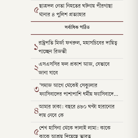
ছাত্রদল নেতা নিহতের ঘটনায় পীরগাছা
৫
থানার ৪ পুলিশ প্রত্যাহার
সর্বাধিক পঠিত
রাষ্ট্রপতি মির্জা ফখরুল, মহাসচিবের দায়িত্ব
১
পাচ্ছেন রিজভী
এসএসসির ফল প্রকাশ আজ, যেভাবে
২
জানা যাবে
‘সমাজ আগে থেকেই সেক্যুলার
৩
ফ্যাসিবাদের পাশাপাশি ধর্মীয় ফ্যাসিবাদের
কবলে ছিল’
আমার ঢাকা: বছরে ৪৮০ ঘণ্টা হারানোর
৪
দায় নেবে কে
শেখ হাসিনা থেকে দালাই লামা: কাকে
৫
কাকে আশ্রয় দিয়েছে ভারত