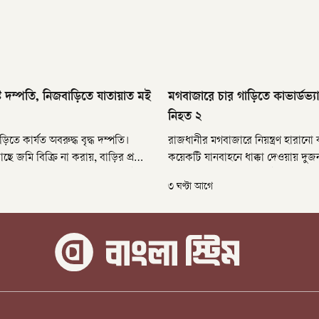
ষ্ট দম্পতি, নিজবাড়িতে যাতায়াত মই
মগবাজারে চার গাড়িতে কাভার্ডভ্যান
নিহত ২
তে কার্যত অবরুদ্ধ বৃদ্ধ দম্পতি।
রাজধানীর মগবাজারে নিয়ন্ত্রণ হারানো ক
াছে জমি বিক্রি না করায়, বাড়ির প্রধান
কয়েকটি যানবাহনে ধাক্কা দেওয়ায় দুজ
প্রাচীর দেন তিনি। এরপর প্রায় আট
হয়েছেন। রোববার (৯ আগস্ট) গভীর র
৩ ঘণ্টা আগে
ট উঁচু ইটের প্রাচীর মই ডিঙিয়ে আসা-
ওয়ারলেস গেট এলাকায় গ্র্যান্ড প্লাজা
ঝালকাঠি সদরের মানপয়সা গ্রামের
দুর্ঘটনা ঘটে।
 তাঁর স্ত্রী রাশিদা বেগম।