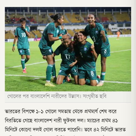
গোলের পর বাংলাদেশি নারীদের উল্লাস। সংগৃহীত ছবি
ভারতের বিপক্ষে ১-১ গোলে সমতায় থেকে প্রথমার্ধ শেষ করে
বিরতিতে গেছে বাংলাদেশ নারী ফুটবল দল। ম্যাচের প্রথম ৪১
মিনিটে কোনো দলই গোল করতে পারেনি। তবে ৪২ মিনিটে ভারত