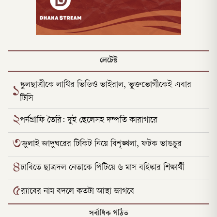
লেটেস্ট
স্কুলছাত্রীকে লাথির ভিডিও ভাইরাল, ভুক্তভোগীকেই এবার
১
টিসি
২
পর্নগ্রাফি তৈরি: দুই ছেলেসহ দম্পতি কারাগারে
৩
জুলাই জাদুঘরের টিকিট নিয়ে বিশৃঙ্খলা, ফটক ভাঙচুর
৪
ঢাবিতে ছাত্রদল নেতাকে পিটিয়ে ৬ মাস বহিষ্কার শিক্ষার্থী
৫
র‌্যাবের নাম বদলে কতটা আস্থা জাগবে
সর্বাধিক পঠিত