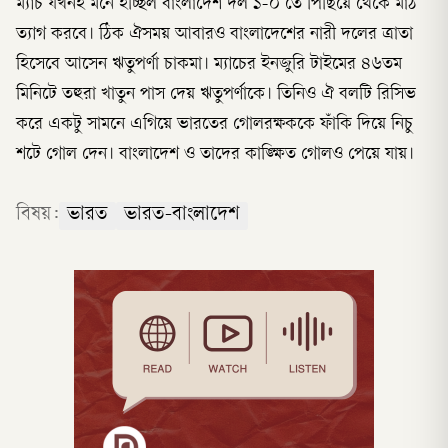
ম্যাচ যখনই মনে হচ্ছিল বাংলাদেশ দল ১-০ তে পিছিয়ে থেকে মাঠ
ত্যাগ করবে। ঠিক ঐসময় আবারও বাংলাদেশের নারী দলের ত্রাতা
হিসেবে আসেন ঋতুপর্ণা চাকমা। ম্যাচের ইনজুরি টাইমের ৪৬তম
মিনিটে তহুরা খাতুন পাস দেয় ঋতুপর্ণাকে। তিনিও ঐ বলটি রিসিভ
করে একটু সামনে এগিয়ে ভারতের গোলরক্ষককে ফাঁকি দিয়ে নিচু
শটে গোল দেন। বাংলাদেশ ও তাদের কাঙ্ক্ষিত গোলও পেয়ে যায়।
বিষয়:
ভারত
ভারত-বাংলাদেশ