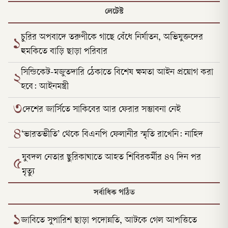
লেটেস্ট
চুরির অপবাদে তরুণীকে গাছে বেঁধে নির্যাতন, অভিযুক্তদের
১
হুমকিতে বাড়ি ছাড়া পরিবার
সিন্ডিকেট-মজুতদারি ঠেকাতে বিশেষ ক্ষমতা আইন প্রয়োগ করা
২
হবে: আইনমন্ত্রী
৩
দেশের জার্সিতে সাকিবের আর ফেরার সম্ভাবনা নেই
৪
‘ভারতভীতি’ থেকে বিএনপি ফেলানীর স্মৃতি রাখেনি: নাহিদ
যুবদল নেতার ছুরিকাঘাতে আহত শিবিরকর্মীর ৪৭ দিন পর
৫
মৃত্যু
সর্বাধিক পঠিত
১
জাবিতে সুপারিশ ছাড়া পদোন্নতি, আটকে গেল আপত্তিতে