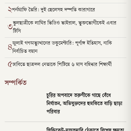
২
পর্নগ্রাফি তৈরি: দুই ছেলেসহ দম্পতি কারাগারে
স্কুলছাত্রীকে লাথির ভিডিও ভাইরাল, ভুক্তভোগীকেই এবার
৩
টিসি
জুলাই গণঅভ্যুত্থানের ডকুমেন্টারি: পূর্ণাঙ্গ ইতিহাস, নাকি
৪
নির্বাচিত বয়ান
৫
ঢাবিতে ছাত্রদল নেতাকে পিটিয়ে ৬ মাস বহিষ্কার শিক্ষার্থী
সম্পর্কিত
চুরির অপবাদে তরুণীকে গাছে বেঁধে
নির্যাতন, অভিযুক্তদের হুমকিতে বাড়ি ছাড়া
পরিবার