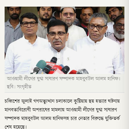
আওয়ামী লীগের যুগ্ম সাধারণ সম্পাদক মাহবুবউল আলম হানিফ।
ছবি: সংগৃহীত
চব্বিশের জুলাই গণঅভ্যুত্থান চলাকালে কুষ্টিয়ায় ছয় হত্যার ঘটনায়
মানবতাবিরোধী অপরাধের মামলায় আওয়ামী লীগের যুগ্ম সাধারণ
সম্পাদক মাহবুবউল আলম হানিফসহ চার নেতার বিরুদ্ধে যুক্তিতর্ক
শেষ হয়েছে।