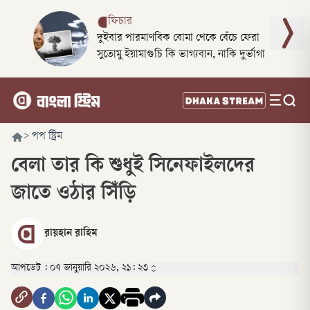
ফিচার
দুইবার পারমাণবিক বোমা থেকে বেঁচে ফেরা
সুতোমু ইয়ামাগুচি কি ভাগ্যবান, নাকি দুর্ভাগা
>
পপ স্ট্রিম
বেলা তার কি শুধুই সিনেফাইলদের
জাতে ওঠার সিঁড়ি
রায়হান রাহিম
আপডেট :
০৭ জানুয়ারি ২০২৬, ২১: ২৩