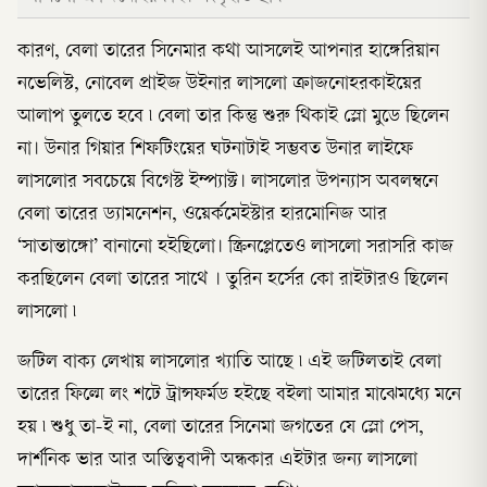
কারণ, বেলা তারের সিনেমার কথা আসলেই আপনার হাঙ্গেরিয়ান
নভেলিস্ট, নোবেল প্রাইজ উইনার লাসলো ক্রাজনোহরকাইয়ের
আলাপ তুলতে হবে ৷ বেলা তার কিন্তু শুরু থিকাই স্লো মুডে ছিলেন
না। উনার গিয়ার শিফটিংয়ের ঘটনাটাই সম্ভবত উনার লাইফে
লাসলোর সবচেয়ে বিগেস্ট ইম্প্যাক্ট। লাসলোর উপন্যাস অবলম্বনে
বেলা তারের ড্যামনেশন, ওয়ের্কমেইস্টার হারমোনিজ আর
‘সাতান্তাঙ্গো’ বানানো হইছিলো। স্ক্রিনপ্লেতেও লাসলো সরাসরি কাজ
করছিলেন বেলা তারের সাথে । তুরিন হর্সের কো রাইটারও ছিলেন
লাসলো ৷
জটিল বাক্য লেখায় লাসলোর খ্যাতি আছে ৷ এই জটিলতাই বেলা
তারের ফিল্মে লং শটে ট্রান্সফর্মড হইছে বইলা আমার মাঝেমধ্যে মনে
হয় ৷ শুধু তা-ই না, বেলা তারের সিনেমা জগতের যে স্লো পেস,
দার্শনিক ভার আর অস্তিত্ববাদী অন্ধকার এইটার জন্য লাসলো