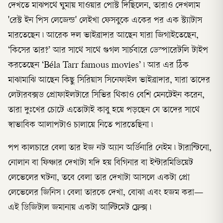
দেখতে মাঝপথে ঘুমায় যাওয়ার পোস্ট দিছিলেন, তারাও দেখলাম
'রেস্ট ইন পিস লেজেন্ড' লেইখা ফেসবুকে একের পর এক স্ট্যাটাস
মারতেছেন ৷ আরেক দল ভাইব্রাদার আছেন যারা জিগাইতেছেন,
‘কিসের তার?’ আর সাথে সাথে গুগল সার্চবারে ডেস্পারেটলি টাইপ
করতেছেন ‘Béla Tarr famous movies’ ৷ আর এর ঠিক
মাঝামাঝি আছেন কিছু সিরিয়াস সিনেফাইল ভাইব্রাদার, যারা তাদের
লেটারবক্সড প্রোফাইলটারে সিভির থিকাও বেশি মেনটেইন করেন,
তারা দুঃখের চোটে এতোটাই কাবু হয়ে পড়ছেন যে তাদের সাথে
স্বাভাবিক আলাপটাও চালায়ে নিতে পারতেছিনা ৷
পপ কালচারে বেলা তার ইজ নট অ্যান অর্ডিনারি নেইম ৷ টারান্টিনো,
নোলান বা ফিঞ্চার দেখাটা যদি হয় বিগিনার বা ইন্টারমিডিয়েট
লেভেলের ঘটনা, তবে বেলা তার দেখাটা আসলে একটা প্রো
লেভেলের জিনিস ৷ বেলা তারকে দেখা, বোঝা এবং হজম করা—
এই ডিজিটাল জমানায় একটা আল্টিমেট ফ্লেক্স ৷