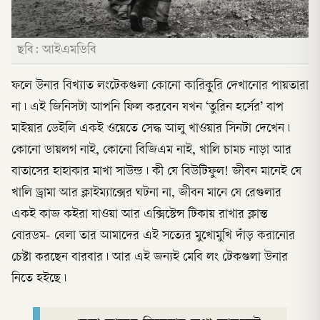
ছবি: আইএমডিবি
ফলে উনার বিখ্যাত লংটেকগুলা কোনো কারিকুরি দেখানোর পায়তারা
না ৷ এই জিনিসটা আপনি ফিল করবেন যখন ‘তুরিন হর্সের’ বাপ
মাইয়ার ডেইলি একই ওয়েতে সেদ্ধ আলু খাওয়ার সিনটা দেখেন ৷
কোনো ডায়লগ নাই, কোনো বিজিএম নাই, খালি চামচ নাড়া আর
বাতাসের হাহাকার মাখা সাউন্ড ৷ কী যে বিউটিফুল! জীবন মানেই যে
খালি ড্রামা আর ক্লাইম্যাক্সের ঘটনা না, জীবন মানে যে রেগুলার
একই কাজ কইরা যাওয়া আর এক্সিস্টেন্স টিকায় রাখার ক্লান্ত
বোরডম- বেলা তার আমাদের এই সত্যের মুখোমুখি দাঁড় করানোর
চেষ্টা করছেন বারবার ৷ আর এই জন্যই মেবি লং টেকগুলা উনার
নিতে হইছে ৷