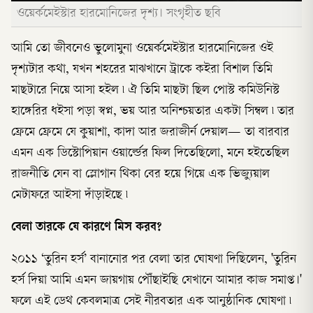
ওয়ের্কমেইস্টার হারমোনিজের দৃশ্য। সংগৃহীত ছবি
আমি তো জীবনেও ভুলোমুনা ওয়ের্কমেইস্টার হারমোনিজের ওই
দৃশ্যটার কথা, যখন শহরের মাঝখানে ট্রাকে কইরা বিশাল তিমি
মাছটারে নিয়ে আসা হইল ৷ ঐ তিমি মাছটা ছিল পোস্ট কমিউনিস্ট
হাঙ্গেরির ধইসা পড়া স্বপ্ন, ভয় আর অনিশ্চয়তার একটা সিম্বল ৷ তার
ফ্রেমে ফ্রেমে যে কুয়াশা, কাদা আর জরাজীর্ন দেয়াল— তা বারবার
এমন এক ডিস্টোপিয়ান ওয়ার্ল্ডের ফিল দিতেছিলো, মনে হইতেছিল
রাজনীতি যেন বা স্লোগান থিকা বের হয়ে গিয়ে এক ভিজ্যুয়াল
মেটাফরে আইসা দাঁড়াইছে ৷
বেলা তারকে যে কারণে মিস করব?
২০১১ ‘তুরিন হর্স’ বানানোর পর বেলা তার ঘোষণা দিছিলেন, 'তুরিন
হর্স দিয়া আমি এমন জায়গায় পৌঁছাইছি যেখানে আমার কাজ সমাপ্ত।'
ফলে এই ডেথ কেবলমাত্র সেই নীরবতার এক আনুষ্ঠানিক ঘোষণা ৷