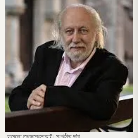
লাসলো ক্রাজনোহরকাই। সংগৃহীত ছবি