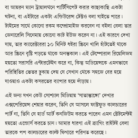
বা আয়রন ম্যান ট্রায়ালথনে পার্টিসিপেট করার কাছাকাছি একটা
ঘটনা, বা এইটারে একটা এন্ডিউরেন্স টেস্টও বলা যাইতে পারে ৷
টাইমের সাথে কোনো রকম কম্প্রোমাইজ করবেন না বইলা বেলা তার
জেনারেলি সিনেমায় কোনো কাট ইউজ করেন না ৷ এই কারণে দেখা
যায়, তার ক্যারেক্টাররা ১০ মিনিট ধইরা স্ক্রিনে খালি হাঁটতেই থাকে
আর স্ক্রিনে বৃষ্টি পড়তে থাকে অনন্তকাল ৷ এই টেম্পোরাল রিয়েলিজম
হয়তো সরাসরি এন্টারটেইন করে না, কিন্তু অডিয়েন্সকে এমনভাবে
পরিস্থিতির ভেতর ঢুকায় দেয় যে সেখান থেকে সহজে বের হয়ে
যাওয়াও একটা কসরতের ব্যাপার হয়ে দাঁড়ায় ৷
এই জন্য যখন কেউ সোশ্যাল মিডিয়ায় ‘সাতান্তাঙ্গো’ দেখার
এক্সপেরিয়েন্স শেয়ার করেন, তিনি যে আসলে ফাস্টফুড কালচারের
পার্ট না, তিনি যে হার্ড আর্ট কনজিউম করতে পারেন এমন স্টেটমেন্টই
হয়তো এন্ডোর্স করতে চান ৷ আমার ধারণা এই ব্র্যাগিং রাইটই বেলা
তারকে পপ কালচারের কাল্ট ফিগারে পরিণত করেছে ৷