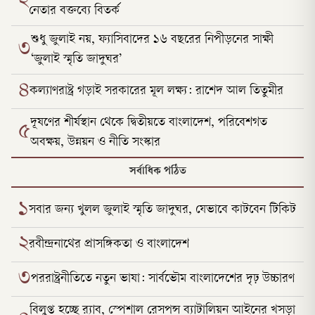
২
নেতার বক্তব্যে বিতর্ক
শুধু জুলাই নয়, ফ্যাসিবাদের ১৬ বছরের নিপীড়নের সাক্ষী
৩
‘জুলাই স্মৃতি জাদুঘর’
৪
কল্যাণরাষ্ট্র গড়াই সরকারের মূল লক্ষ্য: রাশেদ আল তিতুমীর
দূষণের শীর্ষস্থান থেকে দ্বিতীয়তে বাংলাদেশ, পরিবেশগত
৫
অবক্ষয়, উন্নয়ন ও নীতি সংস্কার
সর্বাধিক পঠিত
১
সবার জন্য খুলল জুলাই স্মৃতি জাদুঘর, যেভাবে কাটবেন টিকিট
২
রবীন্দ্রনাথের প্রাসঙ্গিকতা ও বাংলাদেশ
৩
পররাষ্ট্রনীতিতে নতুন ভাষা: সার্বভৌম বাংলাদেশের দৃঢ় উচ্চারণ
বিলুপ্ত হচ্ছে র‍্যাব, স্পেশাল রেসপন্স ব্যাটালিয়ন আইনের খসড়া