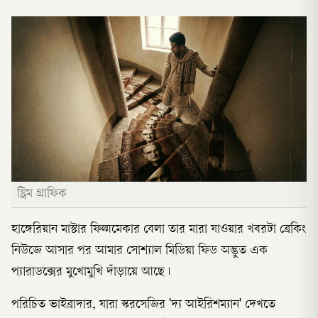
স্ট্রিম গ্রাফিক
হাঙ্গেরিয়ান মাস্টার ফিল্মমেকার বেলা তার মারা যাওয়ার খবরটা ব্রেকিং
নিউজে আসার পর আমার সোশ্যাল মিডিয়া ফিড অদ্ভুত এক
প্যারাডক্সের মুখোমুখি দাঁড়ায়ে আছে ৷
পরিচিত ভাইব্রাদার, যারা স্করসেজির 'দ্য আইরিশম্যান' দেখতে