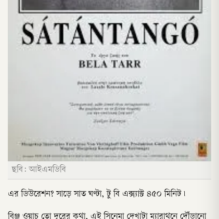
ছবি: আইএমডিবি
এর ডিউরেশন? সাড়ে সাত ঘণ্টা, টু বি এক্স্যাক্ট ৪৫০ মিনিট ৷
বিঞ্জ ওয়াচ তো দূরের কথা, এই সিনেমা দেখাটা ম্যারাথনে দৌঁড়ানো