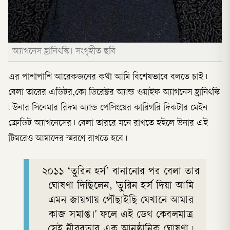
অ্যাগনেস হ্রানিৎস্কি। সংগৃহীত ছবি
এর পাশাপাশি আরেকজনের কথা আমি বিশেষভাবে বলতে চাই ৷
বেলা তারের এডিটর,কো ডিরেক্টর অ্যান্ড ওয়াইফ অ্যাগনেস হ্রানিৎস্কি
৷ উনার সিনেমার রিদম অ্যান্ড পেসিংয়ের কারিগরি দিকটার মেইন
ক্রেডিট অ্যাগনেসের ৷ বেলা তাররে মনে রাখতে হইলে উনার এই
টিমরেও আমাদের স্মরণে রাখতে হবে ৷
২০১১ ‘তুরিন হর্স’ বানানোর পর বেলা তার
ঘোষণা দিছিলেন, 'তুরিন হর্স দিয়া আমি
এমন জায়গায় পৌঁছাইছি যেখানে আমার
কাজ সমাপ্ত।' ফলে এই ডেথ কেবলমাত্র
সেই নীরবতার এক আনুষ্ঠানিক ঘোষণা ৷