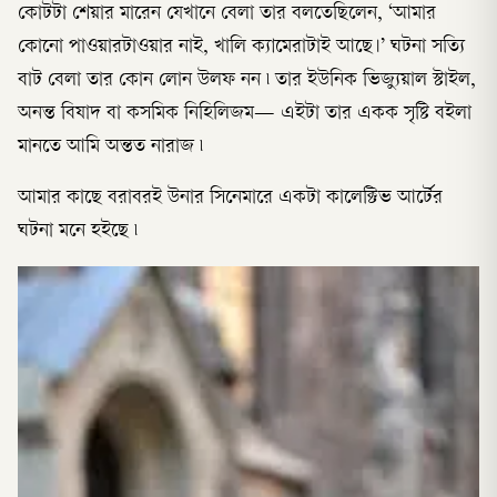
কোটটা শেয়ার মারেন যেখানে বেলা তার বলতেছিলেন, ‘আমার
কোনো পাওয়ারটাওয়ার নাই, খালি ক্যামেরাটাই আছে।’ ঘটনা সত্যি
বাট বেলা তার কোন লোন উলফ নন ৷ তার ইউনিক ভিজ্যুয়াল স্টাইল,
অনন্ত বিষাদ বা কসমিক নিহিলিজম— এইটা তার একক সৃষ্টি বইলা
মানতে আমি অন্তত নারাজ ৷
আমার কাছে বরাবরই উনার সিনেমারে একটা কালেক্টিভ আর্টের
ঘটনা মনে হইছে ৷