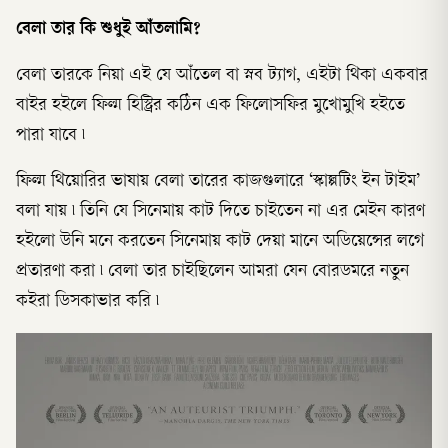
বেলা তার কি শুধুই আঁতলামি?
বেলা তারকে নিয়া এই যে আঁতেল বা স্নব ট্যাগ, এইটা থিকা একবার
বাইর হইলে ফিল্ম হিস্ট্রির কঠিন এক ফিলোসফির মুখোমুখি হইতে
পারা যাবে ৷
ফিল্ম থিয়োরির ভাষায় বেলা তারের কাজগুলারে ‘স্কাল্পটিং ইন টাইম’
বলা যায় ৷ তিনি যে সিনেমায় কাট দিতে চাইতেন না এর মেইন কারণ
হইলো উনি মনে করতেন সিনেমায় কাট দেয়া মানে অডিয়েন্সের লগে
প্রতারণা করা ৷ বেলা তার চাইছিলেন আমরা যেন বোরডমরে নতুন
কইরা ডিসকাভার করি ৷