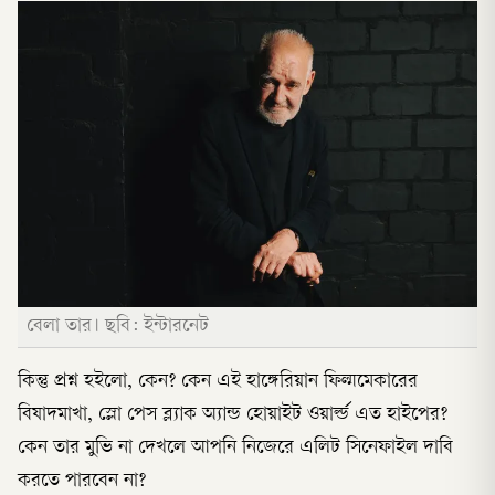
বেলা তার। ছবি: ইন্টারনেট
কিন্তু প্রশ্ন হইলো, কেন? কেন এই হাঙ্গেরিয়ান ফিল্মমেকারের
বিষাদমাখা, স্লো পেস ব্ল্যাক অ্যান্ড হোয়াইট ওয়ার্ল্ড এত হাইপের?
কেন তার মুভি না দেখলে আপনি নিজেরে এলিট সিনেফাইল দাবি
করতে পারবেন না?