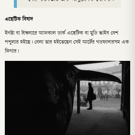
এস্থেটিক বিষাদ
ইনস্টা বা টাম্বলারে আজকাল ডার্ক এস্থেটিক বা মুডি ভাইব বেশ
পপুলার হইছে ৷ বেলা তার হইতেছেন সেই আর্টের গডফাদারসম এক
ফিগার ৷