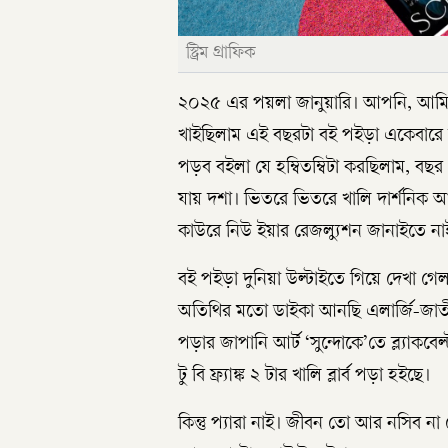
স্ট্রিম গ্রাফিক
২০২৫ এর পয়লা জানুয়ারি। আপনি, আম
খাইছিলাম এই বছরটা বই পইড়া একেবারে দু
পড়ব বইলা যে হম্বিতম্বিটা করছিলাম, বছর
যায় দশা। ভিতরে ভিতরে খালি দার্শনিক 
কাউরে নিউ ইয়ার রেজল্যুশন জানাইতে না
বই পইড়া দুনিয়া উল্টাইতে গিয়ে দেখা গেল
অতিথির মতো ডাইকা আনছি এলার্জি-জাত
পড়ার জাপানি আর্ট ‘সুন্দোকে’তে ব্ল্যাকব
টু বি ফ্র্যাঙ্ক ২ টার খালি ব্লার্ব পড়া হইছে।
কিন্তু প্যারা নাই। জীবন তো আর নসিব 