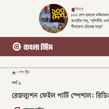
ফিচার
১০০ দেশ ভ্রমণের মাইলফলক
তানভীর অপু, ‘পৃথিবীটা এক
সীমারেখা টেনেছে মানুষ’
>
পপ স্ট্রিম
পর্ব-১
রেজল্যুশন ফেইল পার্টি স্পেশাল: রিডি