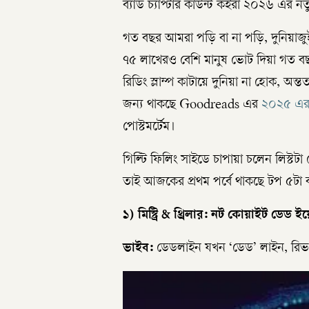
ব্যাড চ্যাপ্টার কাউন্ট কইরা ২০২৬ এর ন
গত বছর আমরা পড়ি বা না পড়ি, দুনিয়াজু
৭৫ লাখেরও বেশি মানুষ ভোট দিয়া গত বছ
রিডিং স্লাম্প কাটায়ে দুনিয়া না হোক, অ
জন্য থাকছে Goodreads এর
২০২৫ এর র
পোস্টমর্টেম।
গিল্টি ফিলিং সাইডে চাপায়া চলেন লিস্টট
তাই আজকের প্রথম পর্বে থাকছে টপ ৫টা 
১) মিস্ট্রি & থ্রিলার: নট কোয়াইট ডেড 
ভাইব:
ডেডলাইন যখন ‘ডেড’ লাইন, রিভার্স 