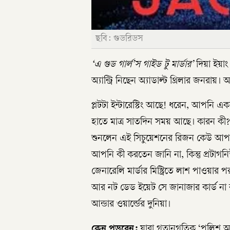
ছবি: গুডরিডস
‘এ গুড গার্ল’স গাইড টু মার্ডার’
দিয়া ইয়াং 
অ্যান্ট্রি নিছেন অ্যাডাল্ট থ্রিলার জনরায়। অ্য
প্লটটা ইন্টারেস্টিং আছে! ধরেন, আপনি 
হাতে মাত্র সাতদিন সময় আছে। কারন কী?
শুনলেন এই সিচুয়েশনের রিজন কেউ আপনার
আপনি কী করতেন জানি না, কিন্তু প্রটাগ
জেনারেলি মার্ডার মিস্ট্রিতে লাশ পাওয়ার 
আর নট ডেড ইয়েট সে জানাজার কার্ড না 
আন্ডার ওয়ার্ল্ডের দুনিয়া।
কেন পড়বেন:
যারা গতানুগতিক ‘পুলিশ আ