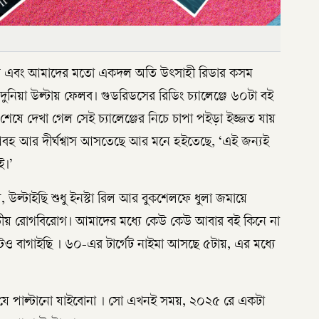
ি এবং আমাদের মতো একদল অতি উৎসাহী রিডার কসম
নিয়া উল্টায় ফেলব। গুডরিডসের রিডিং চ্যালেঞ্জে ৬০টা বই
 শেষে দেখা গেল সেই চ্যালেঞ্জের নিচে চাপা পইড়া ইজ্জত যায়
আবহ আর দীর্ঘশ্বাস আসতেছে আর মনে হইতেছে, ‘এই জন্যই
ই।’
, উল্টাইছি শুধু ইনস্টা রিল আর বুকশেলফে ধুলা জমায়ে
ীয় রোগবিরোগ। আমাদের মধ্যে কেউ কেউ আবার বই কিনে না
েল্টও বাগাইছি । ৬০-এর টার্গেট নাইমা আসছে ৫টায়, এর মধ্যে
না যে পাল্টানো যাইবোনা । সো এখনই সময়, ২০২৫ রে একটা