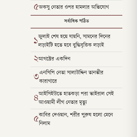
৫
জকসু নেতার ওপর হামলার অভিযোগ
সর্বাধিক পঠিত
জুলাই শেষ হয়ে যায়নি, সামনের দিনের
১
লড়াইটি হতে হবে বুদ্ধিবৃত্তিক লড়াই
২
আগস্টের একদিন
এনসিপি নেতা সালাউদ্দিন তানভীর
৩
কারাগারে
আইসিইউতে হাতকড়া পরা ভাইরাল সেই
৪
আওয়ামী লীগ নেতার মৃত্যু
কাবির দেওয়ান, শরীর পুরুষ হলো মেনে
৫
নিলাম