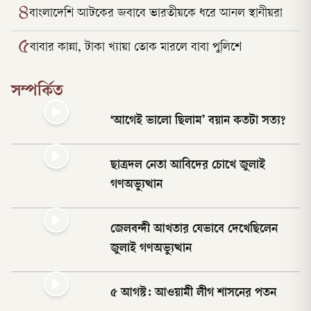
৪
বাংলাদেশি আটকের জবাবে ভারতীয়কে ধরে আনল স্থানীয়রা
৫
বাবার কান্না, টাকা খ্যায়া তোক মারলে বাবা পুলিশে
সম্পর্কিত
‘আগেই ভালো ছিলাম’ বয়ান কতটা সত্য?
ছাত্রদল নেতা আবিদের চোখে জুলাই
গণঅভ্যুত্থান
জেলবন্দী আখতার যেভাবে দেখেছিলেন
জুলাই গণঅভ্যুত্থান
৫ আগস্ট: আওয়ামী লীগ শাসনের পতন