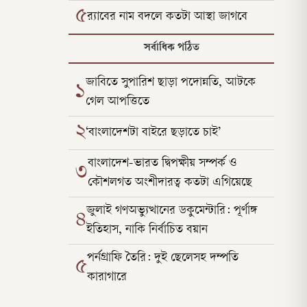
৫
র‌্যাবের নাম বদলে কতটা আস্থা জাগবে
সর্বাধিক পঠিত
জাবিতে সুপারিশ ছাড়া পদোন্নতি, আটকে
১
গেল আপত্তিতে
২
‘বাংলাদেশটা বাইরে ছড়াতে চাই’
বাংলাদেশ-ভারত দ্বিপক্ষীয় সম্পর্ক ও
৩
কৌশলগত অংশীদারত্ব কতটা এগিয়েছে
জুলাই গণঅভ্যুত্থানের ডকুমেন্টারি: পূর্ণাঙ্গ
৪
ইতিহাস, নাকি নির্বাচিত বয়ান
পর্নগ্রাফি তৈরি: দুই ছেলেসহ দম্পতি
৫
কারাগারে