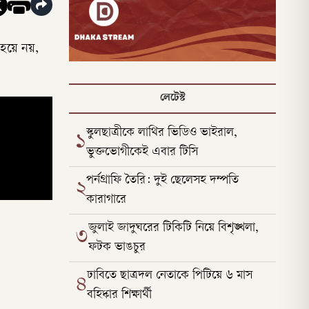
 হয়ে নয়,
লেটেস্ট
স্কুলছাত্রীকে লাথির ভিডিও ভাইরাল,
১
ভুক্তভোগীকেই এবার টিসি
পর্নগ্রাফি তৈরি: দুই ছেলেসহ দম্পতি
২
কারাগারে
জুলাই জাদুঘরের টিকিটি নিয়ে বিশৃঙ্খলা,
৩
ফটক ভাঙচুর
ঢাবিতে ছাত্রদল নেতাকে পিটিয়ে ৬ মাস
৪
বহিষ্কার শিক্ষার্থী