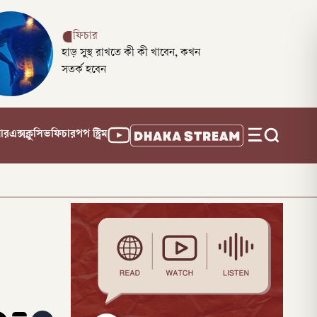
ফিচার
হাড় সুস্থ রাখতে কী কী খাবেন, কখন
সতর্ক হবেন
নার
এক্সক্লুসিভ
ফিচার
পপ স্ট্রিম