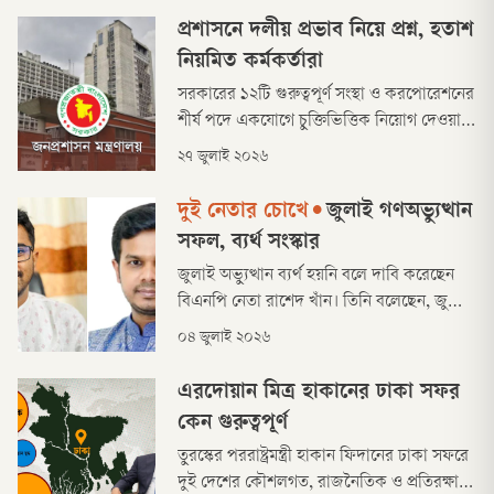
প্রশাসনে দলীয় প্রভাব নিয়ে প্রশ্ন, হতাশ
নিয়মিত কর্মকর্তারা
সরকারের ১২টি গুরুত্বপূর্ণ সংস্থা ও করপোরেশনের
শীর্ষ পদে একযোগে চুক্তিভিত্তিক নিয়োগ দেওয়ায়
প্রশাসনের ভেতরে নতুন করে বিতর্ক শুরু হয়েছে।
২৭ জুলাই ২০২৬
নিয়োগপ্রাপ্তদের মধ্যে বিএনপির কেন্দ্রীয় ও
সহযোগী সংগঠনের সাবেক নেতাদের আধিক্য
দুই নেতার চোখে
•
জুলাই গণঅভ্যুত্থান
রয়েছে।
সফল, ব্যর্থ সংস্কার
জুলাই অভ্যুত্থান ব্যর্থ হয়নি বলে দাবি করেছেন
বিএনপি নেতা রাশেদ খাঁন। তিনি বলেছেন, জুলাই
গণঅভ্যুত্থান ও পরবর্তী অন্তর্বর্তী সরকার–দুটি
০৪ জুলাই ২০২৬
সম্পূর্ণ ভিন্ন জিনিস। জুলাই ব্যর্থ হয়নি, বরং এটি
সফল একটি গণঅভ্যুত্থান। কিন্তু জুলাইয়ে
এরদোয়ান মিত্র হাকানের ঢাকা সফর
অন্তর্বর্তী সরকারকে মোটামুটি ব্যর্থই বলতে হবে।
কেন গুরুত্বপূর্ণ
তুরস্কের পররাষ্ট্রমন্ত্রী হাকান ফিদানের ঢাকা সফরে
দুই দেশের কৌশলগত, রাজনৈতিক ও প্রতিরক্ষা