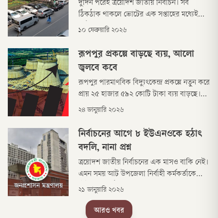
দুদিন পরেই ত্রয়োদশ জাতীয় নির্বাচন। সব
ঠিকঠাক থাকলে ভোটের এক সপ্তাহের মধ্যেই
গঠিত হবে নতুন সরকার। এর মধ্য দিয়ে চব্বিশের
১০ ফেব্রুয়ারি ২০২৬
গণঅভ্যুত্থানে আওয়ামী লীগ সরকারের দীর্ঘ ১৫
বছরের শাসনের অবসানের পর দায়িত্ব নেওয়া
রূপপুর প্রকল্পে বাড়ছে ব্যয়, আলো
অন্তর্বর্তী সরকারের কর্মযজ্ঞেরও সমাপ্তি হবে।
জ্বলবে কবে
সবমিলিয়ে অন্তর্বর্তী সরকার এখন বিদায়ের প্রস্তুতি
রূপপুর পারমাণবিক বিদ্যুৎকেন্দ্র প্রকল্পে নতুন করে
নিচ্ছে।
প্রায় ২৫ হাজার ৫৯২ কোটি টাকা ব্যয় বাড়ছে।
রোববার (২৫ জানুয়ারি) অর্থনৈতিক পরিষদের
২৪ জানুয়ারি ২০২৬
নির্বাহী কমিটির (একনেক) সভায় প্রথম সংশোধিত
প্রকল্প প্রস্তাব (ডিপিপি) অনুমোদনের জন্য তোলা
নির্বাচনের আগে ৮ ইউএনওকে হঠাৎ
হচ্ছে।
বদলি, নানা প্রশ্ন
ত্রয়োদশ জাতীয় নির্বাচনের এক মাসও বাকি নেই।
এমন সময় আট উপজেলা নির্বাহী কর্মকর্তাকে
(ইউএনও) হঠাৎ বদলি করা হয়েছে। নির্বাচনে
২১ জানুয়ারি ২০২৬
সহকারী রিটার্নিং কর্মকর্তার দায়িত্বে থাকা এসব
ইউএনওদের বদলির বিষয়ে মঙ্গলবার (২০
আরও খবর