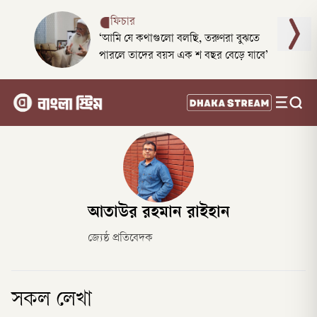
ফিচার
‘আমি যে কথাগুলো বলছি, তরুণরা বুঝতে
পারলে তাদের বয়স এক শ বছর বেড়ে যাবে’
আতাউর রহমান রাইহান
জ্যেষ্ঠ প্রতিবেদক
সকল লেখা