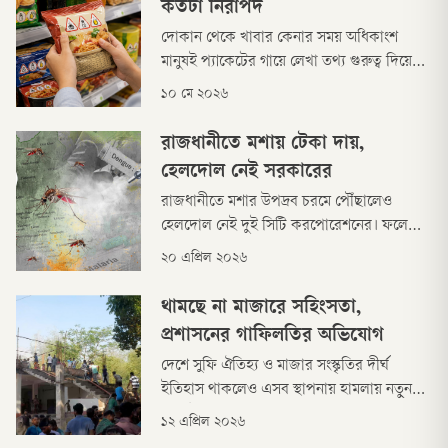
কতটা নিরাপদ
দোকান থেকে খাবার কেনার সময় অধিকাংশ
মানুষই প্যাকেটের গায়ে লেখা তথ্য গুরুত্ব দিয়ে
দেখেন না। ফলে খাবারে অতিরিক্ত চিনি, লবণ বা
১০ মে ২০২৬
চর্বি আছে কি না, তা অনেকেরই অজানা থেকে
যায়।
রাজধানীতে মশায় টেকা দায়,
হেলদোল নেই সরকারের
রাজধানীতে মশার উপদ্রব চরমে পৌঁছালেও
হেলদোল নেই দুই সিটি করপোরেশনের। ফলে
ডেঙ্গুসহ মশাবাহিত নানা রোগে আক্রান্ত হচ্ছেন
২০ এপ্রিল ২০২৬
নগরবাসী।
থামছে না মাজারে সহিংসতা,
প্রশাসনের গাফিলতির অভিযোগ
দেশে সুফি ঐতিহ্য ও মাজার সংস্কৃতির দীর্ঘ
ইতিহাস থাকলেও এসব স্থাপনায় হামলায় নতুন
করে উদ্বেগ তৈরি হয়েছে। একটি গবেষণা প্রতিষ্ঠান
১২ এপ্রিল ২০২৬
জানিয়েছে, জুলাই গণঅভ্যুত্থানের পর দেশের