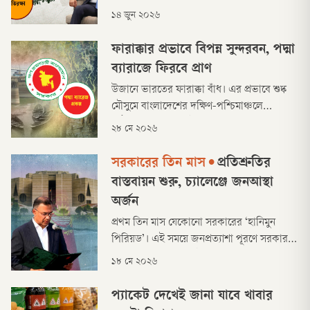
সম্পর্ক জোরদারের বিষয় বেশি গুরুত্ব পেয়েছে।
১৪ জুন ২০২৬
পাশাপাশি রোহিঙ্গা সংকট, বিনিয়োগ এবং ইরান
যুদ্ধও ছিল আলোচনায়।
ফারাক্কার প্রভাবে বিপন্ন সুন্দরবন, পদ্মা
ব্যারাজে ফিরবে প্রাণ
উজানে ভারতের ফারাক্কা বাঁধ। এর প্রভাবে শুষ্ক
মৌসুমে বাংলাদেশের দক্ষিণ-পশ্চিমাঞ্চলে
মিঠাপানির তীব্র সংকট দেখা দেয়। বিপরীতে
২৮ মে ২০২৬
পানির অব্যাহত লবণাক্ততা বৃদ্ধিতে বিশ্বের সর্ববৃহৎ
ম্যানগ্রোভ সুন্দরবন এখন বিপন্ন। ইকোসিস্টেমও
সরকারের তিন মাস
•
প্রতিশ্রুতির
ঝুঁকিতে।
বাস্তবায়ন শুরু, চ্যালেঞ্জে জনআস্থা
অর্জন
প্রথম তিন মাস যেকোনো সরকারের ‘হানিমুন
পিরিয়ড’। এই সময়ে জনপ্রত্যাশা পূরণে সরকার
দৃশ্যমান কিছু করার চেষ্টা করে। ত্রয়োদশ সংসদ
১৮ মে ২০২৬
নির্বাচনে নিরঙ্কুশ বিজয়ের পর বিএনপি সরকারও
প্রথম তিন মাসে নির্বাচনী প্রতিশ্রুতি বাস্তবায়নে
প্যাকেট দেখেই জানা যাবে খাবার
নানা পদক্ষেপ নিয়েছে।