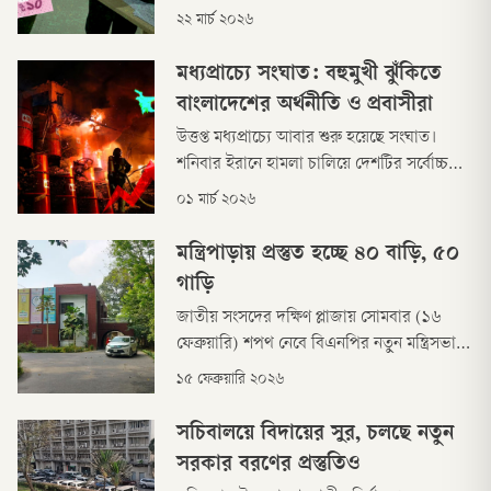
ধরেই। অবস্থা এমন দাঁড়িয়েছে, ১০, ২০ টাকার
২২ মার্চ ২০২৬
নোটের বেশিরভাগই ছেঁড়া, সেটিও মিলছে না।
এতে দৈনন্দিন জীবনে দুর্ভোগ পোহাতে হচ্ছে
মধ্যপ্রাচ্যে সংঘাত: বহুমুখী ঝুঁকিতে
সাধারণ মানুষকে।
বাংলাদেশের অর্থনীতি ও প্রবাসীরা
উত্তপ্ত মধ্যপ্রাচ্যে আবার শুরু হয়েছে সংঘাত।
শনিবার ইরানে হামলা চালিয়ে দেশটির সর্বোচ্চ
নেতা আয়াতুল্লাহ আলী খামেনিসহ বেশ কয়েকজন
০১ মার্চ ২০২৬
শীর্ষ নেতাকে হত্যা করেছে বিশ্ব পরাশক্তি যুক্তরাষ্ট্র
ও তাদের মিত্র ইসরাইল। এরপর ইরান পাল্টা
মন্ত্রিপাড়ায় প্রস্তুত হচ্ছে ৪০ বাড়ি, ৫০
হামলা চালিয়েছে ইসরাইলসহ মধ্যপ্রাচ্যের বিভিন্ন
গাড়ি
দেশে।
জাতীয় সংসদের দক্ষিণ প্লাজায় সোমবার (১৬
ফেব্রুয়ারি) শপথ নেবে বিএনপির নতুন মন্ত্রিসভা।
মন্ত্রিপাড়ায় ৪০টি বাড়ির প্রস্তুতের পাশাপাশি ৫০
১৫ ফেব্রুয়ারি ২০২৬
গাড়িও ঠিক করা হয়েছে বলে গৃহায়ণ ও গণপূর্ত
মন্ত্রণালয়ের এক জ্যেষ্ঠ কর্মকর্তা জানিয়েছেন।
সচিবালয়ে বিদায়ের সুর, চলছে নতুন
সরকার বরণের প্রস্তুতিও