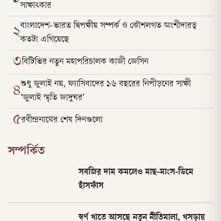
সাক্ষাৎকার
বাংলাদেশ-ভারত দ্বিপক্ষীয় সম্পর্ক ও কৌশলগত অংশীদারত্ব
২
কতটা এগিয়েছে
৩
বিটিভির নতুন মহাপরিচালক কাজী জেসিন
শুধু জুলাই নয়, ফ্যাসিবাদের ১৬ বছরের নিপীড়নের সাক্ষী
৪
‘জুলাই স্মৃতি জাদুঘর’
৫
রবীন্দ্রনাথের শেষ দিনগুলো
সম্পর্কিত
সবজির দাম কমলেও মাছ-মাংস-ডিমে
হাঁসফাঁস
স্বর্ণ খাতে আসছে নতুন নীতিমালা, খসড়ায়