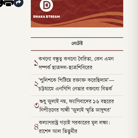
লেটেস্ট
কখনো বন্ধুত্ব কখনো বৈরিতা, কেন এমন
১
সম্পর্ক ছাত্রদল-ছাত্রশিবিরের
‘পুলিশকে পিটিয়ে রক্তাক্ত করেছিলাম’—
২
চট্টগ্রামে এনসিপি নেতার বক্তব্যে বিতর্ক
শুধু জুলাই নয়, ফ্যাসিবাদের ১৬ বছরের
৩
নিপীড়নের সাক্ষী ‘জুলাই স্মৃতি জাদুঘর’
কল্যাণরাষ্ট্র গড়াই সরকারের মূল লক্ষ্য:
৪
রাশেদ আল তিতুমীর