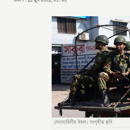
প্রকাশ :
১১ জুন ২০২৬, ২০: ২০
সেনাবাহিনীর টহল। সংগৃহীত ছবি