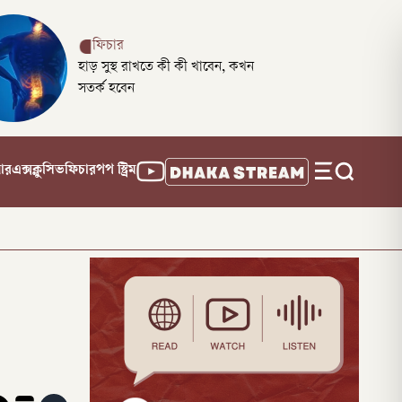
ফিচার
হাড় সুস্থ রাখতে কী কী খাবেন, কখন
সতর্ক হবেন
নার
এক্সক্লুসিভ
ফিচার
পপ স্ট্রিম