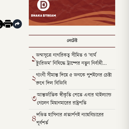
লেটেস্ট
জন্মসূত্রে নাগরিকত্ব সীমিত ও ‘বার্থ
১
ট্যুরিজম’ নিষিদ্ধে ট্রাম্পের নতুন নির্বাহী
আদেশ
গাংনী সীমান্ত দিয়ে ৫ জনকে পুশইনের চেষ্টা
২
রুখে দিল বিজিবি
আন্তর্জাতিক স্বীকৃতি পেতে এবার থাইল্যান্ড
৩
গেলেন মিয়ানমারের রাষ্ট্রপতি
দণ্ডিত হাসিনার প্রত্যর্পণই ন্যায়বিচারের
৪
পূর্বশর্ত