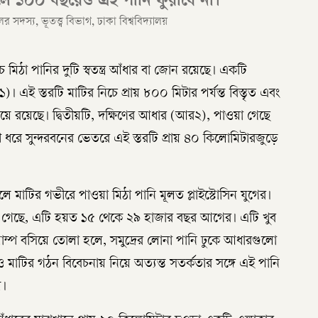
লে ১০০ বছরেও এই পানি ফুরাবে না।
দস্য, ভূতত্ত্ব বিভাগ, ঢাকা বিশ্ববিদ্যালয়
িঠা পানির দুটি স্বতন্ত্র আঁধার বা জোন রয়েছে। একটি
 এই স্তরটি মাটির নিচে প্রায় ৮০০ মিটার পর্যন্ত বিস্তৃত এবং
িয়ে রয়েছে। দ্বিতীয়টি, দক্ষিণের আধার (আর২), পাওয়া গেছে
থ ধরে সুন্দরবনের ভেতরে এই স্তরটি প্রায় ৪০ কিলোমিটারজুড়ে
ে মাটির গভীরে পাওয়া মিঠা পানি মূলত প্লাইস্টোসিন যুগের।
েখা গেছে, এটি হয়ত ১৫ থেকে ২৯ হাজার বছর আগের। এটি খুব
পাম্প বসিয়ে তোলা হলে, সমুদ্রের লোনা পানি ঢুকে আধারগুলো
ত্র ও মাটির গঠন বিবেচনায় নিয়ে অত্যন্ত সতর্কতার সঙ্গে এই পানি
য়।