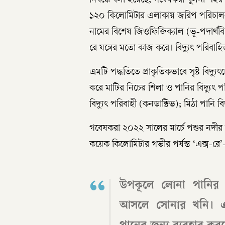
নিবন্ধে বলা হয়েছে, গবেষকরা খুলনা শহর থেক
১২০ কিলোমিটার এলাকায় জরিপ পরিচালনা
নামের বিশেষ জিওফিজিক্যাল (ভূ-পদার্থবি
রে যন্ত্রের মতো কাজ করে। বিদ্যুৎ পরিবা
এমটি পদ্ধতিতে প্রাকৃতিকভাবে সৃষ্ট বিদ্যুৎ
করে মাটির নিচের শিলা ও পানির বিদ্যুৎ 
বিদ্যুৎ পরিবাহী (কনডাক্টিভ); মিঠা পানি ব
গবেষকরা ২০২২ সালের মার্চে পশুর নদীর দু
কয়েক কিলোমিটার গভীর পর্যন্ত ‘এক্স-রে
উপকূলে লোনা পানির র
আসলে সোনার খনি। এক