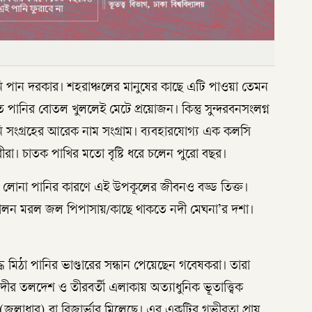
ানি পান দরকার। শহরাঞ্চলের মানুষের কাছে এটি পাওয়া তেমন
পানির বোতল খুললেই মেটে প্রয়োজন। কিন্তু সুন্দরবনসংলগ্ন
 সংগ্রহের আরেক নাম সংগ্রাম। ব্যবহারযোগ্য এক কলসি
রা। চাতক পাখির মতো বৃষ্টি ধরে চলেন পুরো বছর।
থৈ লোনা পানির কারণে এই উপকূলের জীবনও বড্ড তিক্ত।
ালন মরল জল পিপাসায়/কাছে থাকতে নদী মেঘনা’র দশা।
।
ধ মিঠা পানির ভাণ্ডারের সন্ধান পেয়েছেন গবেষকরা। তারা
দীর তলদেশ ও তীরবর্তী এলাকায় অত্যাধুনিক ভূতাত্ত্বিক
র (জলাধার) বা রিজার্ভার মিলেছে। এর একটির গভীরতা প্রায়