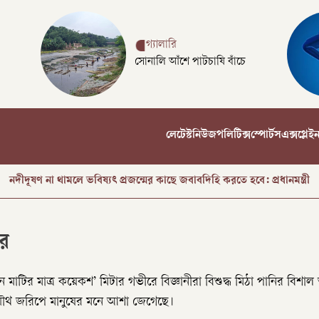
গ্যালারি
সোনালি আঁশে পাটচাষি বাঁচে
লেটেস্ট
নিউজ
পলিটিক্স
স্পোর্টস
এক্সপ্লেই
বিলুপ্ত হচ্ছে র‍্যাব, স্পেশাল রেসপন্স ব্যাটালিয়ন আইনের খসড়া প্রকাশ
নদীদূষণ না থামলে ভবিষ্যৎ প্রজন্মের কাছে জবাবদিহি করতে হবে: প্রধানমন্ত্রী
ইয়েমেনে হুথিদের হামলায় অন্তত ৩০ সেনা নিহত
ির
ঝিনাইদহে বীরশ্রেষ্ঠের ভাঙা ভাস্কর্য পরিদর্শনে নাগরিক সমাজ, পুনর্নির্মাণের দাবি
াটির মাত্র কয়েকশ’ মিটার গভীরে বিজ্ঞানীরা বিশুদ্ধ মিঠা পানির বিশাল
ের যৌথ জরিপে মানুষের মনে আশা জেগেছে।
৪ বছরে ফ্যামিলি কার্ড পাবে ১ কোটি ৬০ লাখ পরিবার