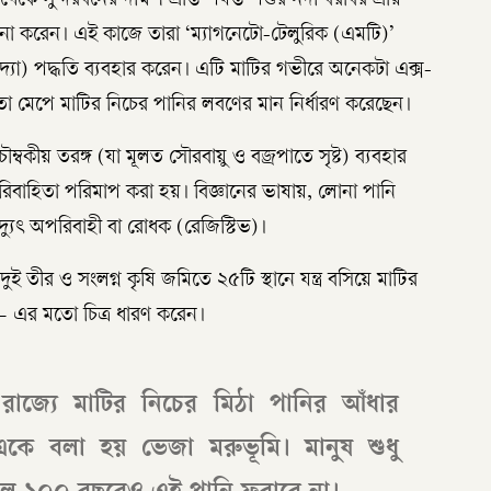
ে সুন্দরবনের দক্ষিণ প্রান্ত পর্যন্ত পশুর নদী বরাবর প্রায়
 করেন। এই কাজে তারা ‘ম্যাগনেটো-টেলুরিক (এমটি)’
দ্যা) পদ্ধতি ব্যবহার করেন। এটি মাটির গভীরে অনেকটা এক্স-
হিতা মেপে মাটির নিচের পানির লবণের মান নির্ধারণ করেছেন।
চৌম্বকীয় তরঙ্গ (যা মূলত সৌরবায়ু ও বজ্রপাতে সৃষ্ট) ব্যবহার
পরিবাহিতা পরিমাপ করা হয়। বিজ্ঞানের ভাষায়, লোনা পানি
িদ্যুৎ অপরিবাহী বা রোধক (রেজিস্টিভ)।
ই তীর ও সংলগ্ন কৃষি জমিতে ২৫টি স্থানে যন্ত্র বসিয়ে মাটির
’– এর মতো চিত্র ধারণ করেন।
াজ্যে মাটির নিচের মিঠা পানির আঁধার
ে বলা হয় ভেজা মরুভূমি। মানুষ শুধু