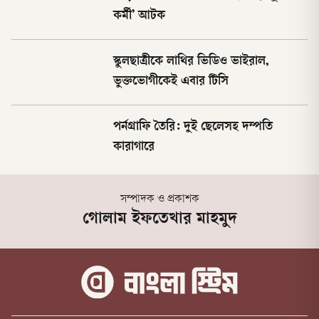
কর্মী’ আটক
স্কুলছাত্রীকে লাথির ভিডিও ভাইরাল,
ভুক্তভোগীকেই এবার টিসি
পর্নগ্রাফি তৈরি: দুই ছেলেসহ দম্পতি
কারাগারে
সম্পাদক ও প্রকাশক
গোলাম ইফতেখার মাহমুদ