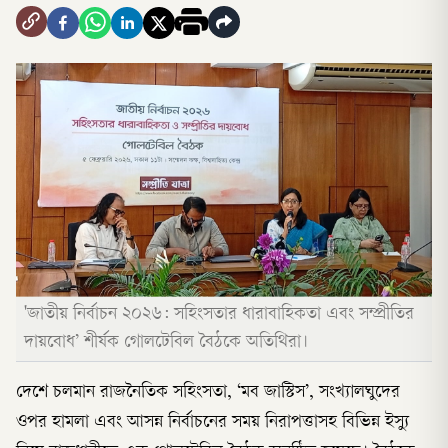
'জাতীয় নির্বাচন ২০২৬: সহিংসতার ধারাবাহিকতা এবং সম্প্রীতির
দায়বোধ’ শীর্ষক গোলটেবিল বৈঠকে অতিথিরা।
দেশে চলমান রাজনৈতিক সহিংসতা, ‘মব জাস্টিস’, সংখ্যালঘুদের
ওপর হামলা এবং আসন্ন নির্বাচনের সময় নিরাপত্তাসহ বিভিন্ন ইস্যু