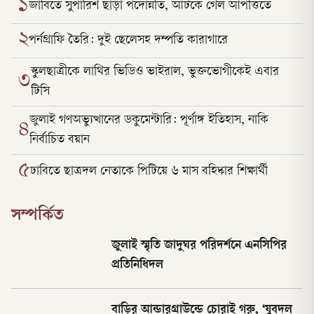
১
জাবিতে সুপারিশ ছাড়া পদোন্নতি, আটকে গেল আপত্তিতে
২
পর্নগ্রাফি তৈরি: দুই ছেলেসহ দম্পতি কারাগারে
স্কুলছাত্রীকে লাথির ভিডিও ভাইরাল, ভুক্তভোগীকেই এবার
৩
টিসি
জুলাই গণঅভ্যুত্থানের ডকুমেন্টারি: পূর্ণাঙ্গ ইতিহাস, নাকি
৪
নির্বাচিত বয়ান
৫
ঢাবিতে ছাত্রদল নেতাকে পিটিয়ে ৬ মাস বহিষ্কার শিক্ষার্থী
সম্পর্কিত
জুলাই স্মৃতি জাদুঘর পরিদর্শনে এনসিপির
প্রতিনিধিদল
বাড়ির আন্ডারগ্রাউন্ডে চোরাই গরু, ‘যুবদল