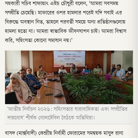
সহকারী সচিব শাফায়াৎ এইচ চৌধুরী বলেন, ‘আমরা সবসময়
সম্প্রীতি চেয়েছি। মাজারের ওপর হামলার পরেই যদি সবাই এর
বিরুদ্ধে অবস্থান নিত, তাহলে পরবর্তী সময়ে অন্য প্রতিষ্ঠানগুলোয়
হামলা হতো না। আমরা স্বাভাবিক জীবনযাপন চাই। আমরা বিশ্বাস
করি, সহিংসতা কোনো সমাধান নয়।’
'জাতীয় নির্বাচন ২০২৬: সহিংসতার ধারাবাহিকতা এবং সম্প্রীতির
দায়বোধ’ শীর্ষক গোলটেবিল বৈঠকে অতিথিরা।
বাসদ (মার্ক্সবাদী) কেন্দ্রীয় নির্বাহী ফোরামের সমন্বয়ক মাসুদ রানা