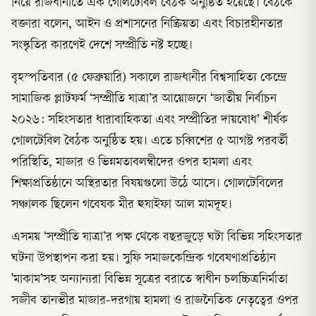
নিয়ে রাজধানীতে এক গোলটেবিল বৈঠক অনুষ্ঠিত হয়েছে। বৈঠকে
বক্তারা বলেন, আইন ও প্রশাসনের নিষ্ক্রিয়তা এবং বিচারহীনতার
সংস্কৃতির কারণেই দেশে সম্প্রীতি নষ্ট হচ্ছে।
বৃহস্পতিবার (৫ ফেব্রুয়ারি) সকালে রাজধানীর বিশ্বসাহিত্য কেন্দ্রে
সামাজিক প্লাটফর্ম ‘সম্প্রীতি যাত্রা’র আয়োজনে ‘জাতীয় নির্বাচন
২০২৬: সহিংসতার ধারাবাহিকতা এবং সম্প্রীতির দায়বোধ’ শীর্ষক
গোলটেবিল বৈঠক অনুষ্ঠিত হয়। এতে চব্বিশের ৫ আগস্ট পরবর্তী
পরিস্থিতি, মাজার ও ভিন্নমতাবলম্বীদের ওপর হামলা এবং
শিক্ষাপ্রতিষ্ঠানে অস্থিরতার বিষয়গুলো উঠে আসে। গোলটেবিলের
সঞ্চালক ছিলেন গবেষক মীর হুযাইফা আল মামদূহ।
এসময় ‘সম্প্রীতি যাত্রা’র পক্ষ থেকে বছরজুড়ে ঘটা বিভিন্ন সহিংসতার
ঘটনা উপস্থাপন করা হয়। সুফি সমাজকেন্দ্রিক গবেষণাপ্রতিষ্ঠান
'মাকাম’সহ অন্যান্যরা বিভিন্ন সূত্রের বরাতে স্বাধীন চলচ্চিত্রনির্মাতা
সজীব তানভীর মাজার-দরগায় হামলা ও রাজনৈতিক নেতৃত্বের ওপর