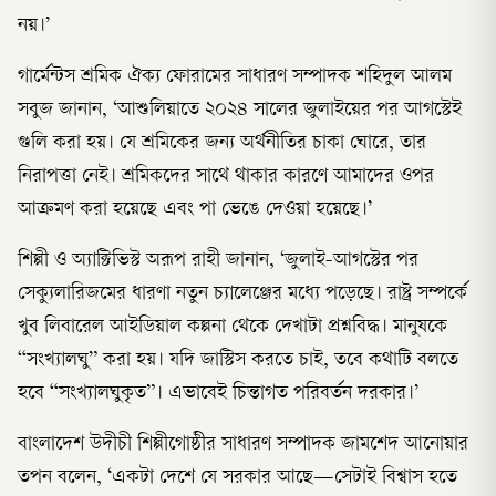
নয়।’
গার্মেন্টস শ্রমিক ঐক্য ফোরামের সাধারণ সম্পাদক শহিদুল আলম
সবুজ জানান, ‘আশুলিয়াতে ২০২৪ সালের জুলাইয়ের পর আগস্টেই
গুলি করা হয়। যে শ্রমিকের জন্য অর্থনীতির চাকা ঘোরে, তার
নিরাপত্তা নেই। শ্রমিকদের সাথে থাকার কারণে আমাদের ওপর
আক্রমণ করা হয়েছে এবং পা ভেঙে দেওয়া হয়েছে।’
শিল্পী ও অ্যাক্টিভিস্ট অরূপ রাহী জানান, ‘জুলাই-আগস্টের পর
সেক্যুলারিজমের ধারণা নতুন চ্যালেঞ্জের মধ্যে পড়েছে। রাষ্ট্র সম্পর্কে
খুব লিবারেল আইডিয়াল কল্পনা থেকে দেখাটা প্রশ্নবিদ্ধ। মানুষকে
“সংখ্যালঘু” করা হয়। যদি জাস্টিস করতে চাই, তবে কথাটি বলতে
হবে “সংখ্যালঘুকৃত”। এভাবেই চিন্তাগত পরিবর্তন দরকার।’
বাংলাদেশ উদীচী শিল্পীগোষ্ঠীর সাধারণ সম্পাদক জামশেদ আনোয়ার
তপন বলেন, ‘একটা দেশে যে সরকার আছে—সেটাই বিশ্বাস হতে