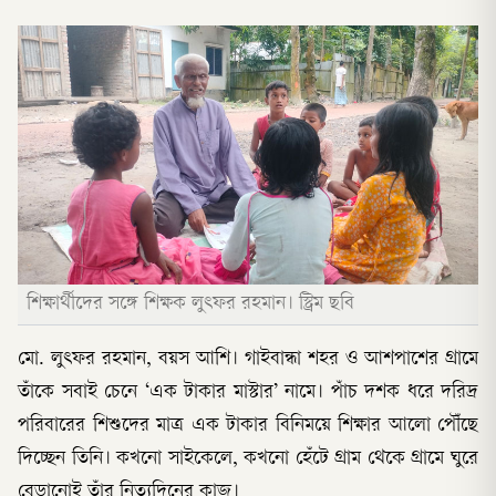
শিক্ষার্থীদের সঙ্গে শিক্ষক লুৎফর রহমান। স্ট্রিম ছবি
মো. লুৎফর রহমান, বয়স আশি। গাইবান্ধা শহর ও আশপাশের গ্রামে
তাঁকে সবাই চেনে ‘এক টাকার মাস্টার’ নামে। পাঁচ দশক ধরে দরিদ্র
পরিবারের শিশুদের মাত্র এক টাকার বিনিময়ে শিক্ষার আলো পৌঁছে
দিচ্ছেন তিনি। কখনো সাইকেলে, কখনো হেঁটে গ্রাম থেকে গ্রামে ঘুরে
বেড়ানোই তাঁর নিত্যদিনের কাজ।