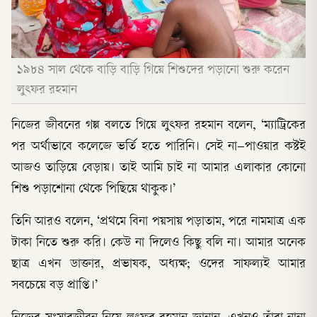
১৯৮৪ সাল থেকে বাড়ি বাড়ি গিয়ে শিশুদের পড়ানো শুরু করেন
লুৎফর রহমান
নিজের জীবনের গল্প বলতে গিয়ে লুৎফর রহমান বলেন, ‘ম্যাট্রিকের
পর অর্থাভাবে কলেজে ভর্তি হতে পারিনি। সেই না–পাওয়ার কষ্টই
আজও তাড়িয়ে বেড়ায়। তাই আমি চাই না আমার এলাকার কোনো
শিশু পড়াশোনা থেকে পিছিয়ে থাকুক।’
তিনি আরও বলেন, ‘প্রথমে বিনা পয়সায় পড়াতাম, পরে নামমাত্র এক
টাকা নিতে শুরু করি। কেউ না দিলেও কিছু বলি না। আমার অনেক
ছাত্র এখন ডাক্তার, প্রভাষক, অধ্যক্ষ; ওদের সাফল্যই আমার
সবচেয়ে বড় প্রাপ্তি।’