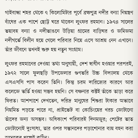
গাইবান্ধা শহর থেকে ৭ কিলোমিটার পূর্বে ব্রহ্মপুত্র নদীর বন্যা নিয়ন্ত্রণ
বাঁধের এক পাশে ছোট্ট ঘরে থাকেন লুৎফর রহমান। ১৯৭৪ সালের
ভয়াবহ বন্যা ও নদীভাঙনে উড়িয়া গ্রামের বাড়িঘর ও জমিজমা
নদীগর্ভে বিলীন হয়ে গেলে পরিবার নিয়ে এসে আশ্রয় নেন এখানে।
তাঁর জীবনে তখনই শুরু হয় নতুন সংগ্রাম।
লুৎফর রহমানের দেওয়া তথ্য অনুযায়ী, দেশ স্বাধীন হওয়ার পরপরই,
১৯৭২ সালে ফুলছড়ি উপজেলার গুণভরি উচ্চ বিদ্যালয় থেকে
এসএসসি পাস করেন তিনি। কিন্তু চরম দারিদ্র্যের কারণে আর
কলেজে ভর্তি হওয়া সম্ভব হয়নি। সে বঞ্চনার কষ্টই তাঁকে তাড়া করে
ফিরত। আশপাশে দেখতেন, দরিদ্র মানুষের শিশুরা টাকার অভাবে
নিয়মিত পড়তে পারে না, প্রাইভেট বা কোচিংয়ের খরচ জোটানো
তাঁদের জন্য অসম্ভব। অধিকাংশ পরিবারই দিনমজুর; পেটের ভাত
জোটানোই দুঃসাধ্য, তার ওপর সন্তানদের পড়াশোনার ব্যয় বহন করা