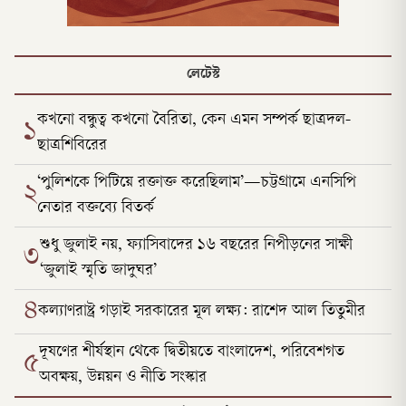
লেটেস্ট
কখনো বন্ধুত্ব কখনো বৈরিতা, কেন এমন সম্পর্ক ছাত্রদল-
১
ছাত্রশিবিরের
‘পুলিশকে পিটিয়ে রক্তাক্ত করেছিলাম’—চট্টগ্রামে এনসিপি
২
নেতার বক্তব্যে বিতর্ক
শুধু জুলাই নয়, ফ্যাসিবাদের ১৬ বছরের নিপীড়নের সাক্ষী
৩
‘জুলাই স্মৃতি জাদুঘর’
৪
কল্যাণরাষ্ট্র গড়াই সরকারের মূল লক্ষ্য: রাশেদ আল তিতুমীর
দূষণের শীর্ষস্থান থেকে দ্বিতীয়তে বাংলাদেশ, পরিবেশগত
৫
অবক্ষয়, উন্নয়ন ও নীতি সংস্কার