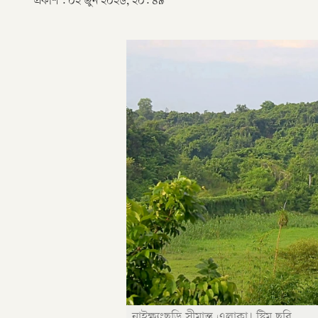
প্রকাশ :
০২ জুন ২০২৬, ২০: ৪৯
নাইক্ষ্যংছড়ি সীমান্ত এলাকা। স্ট্রিম ছবি