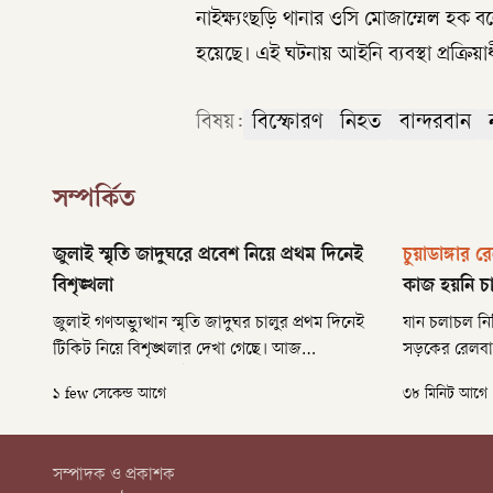
নাইক্ষ্যংছড়ি থানার ওসি মোজাম্মেল হক বল
হয়েছে। এই ঘটনায় আইনি ব্যবস্থা প্রক্রিয়া
বিষয়:
বিস্ফোরণ
নিহত
বান্দরবান
সম্পর্কিত
জুলাই স্মৃতি জাদুঘরে প্রবেশ নিয়ে প্রথম দিনেই
চুয়াডাঙ্গার
বিশৃঙ্খলা
কাজ হয়নি চ
জুলাই গণঅভ্যুত্থান স্মৃতি জাদুঘর চালুর প্রথম দিনেই
যান চলাচল নির্
টিকিট নিয়ে বিশৃঙ্খলার দেখা গেছে। আজ
সড়কের রেলবা
বৃহস্পতিবার বেলা ১১টার দিকে সর্বসাধারণের জন্য
ওভারপাস নির্
১ few সেকেন্ড আগে
৩৮ মিনিট আগে
উন্মুক্ত হলেও টিকিট জটিলতায় দীর্ঘ অপেক্ষায়ও
কাজ শেষ হওয়
অনেকে ঢুকতে পারেননি।
বছরেও। এরই মধ
৪০ শতাংশ। কা
সম্পাদক ও প্রকাশক
প্রকল্পই উল্টো 