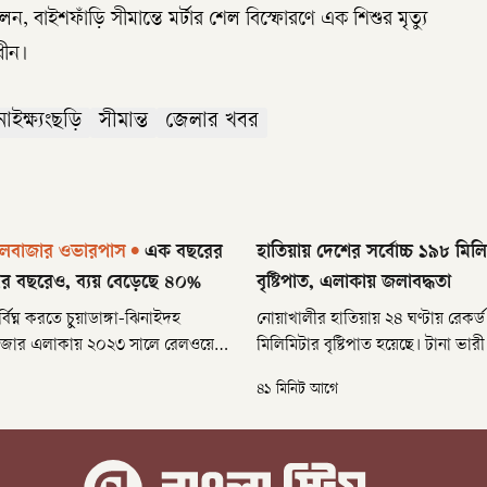
েন, বাইশফাঁড়ি সীমান্তে মর্টার শেল বিস্ফোরণে এক শিশুর মৃত্যু
ধীন।
নাইক্ষ্যংছড়ি
সীমান্ত
জেলার খবর
 রেলবাজার ওভারপাস
•
এক বছরের
হাতিয়ায় দেশের সর্বোচ্চ ১৯৮ মিল
ার বছরেও, ব্যয় বেড়েছে ৪০%
বৃষ্টিপাত, এলাকায় জলাবদ্ধতা
বিঘ্ন করতে চুয়াডাঙ্গা-ঝিনাইদহ
নোয়াখালীর হাতিয়ায় ২৪ ঘণ্টায় রেকর্
জার এলাকায় ২০২৩ সালে রেলওয়ে
মিলিমিটার বৃষ্টিপাত হয়েছে। টানা ভারী 
মাণ-প্রকল্প হাতে নেয় সওজ। এক বছরে
বৃহস্পতিবার সকাল পর্যন্ত এটি দেশের স
৪১ মিনিট আগে
ার কথা থাকলেও তা শেষ হয়নি তিন
বৃষ্টিপাত। হাতিয়া আবহাওয়া অফিসের দ
্যে দুই দফায় প্রকল্পের ব্যয় বেড়েছে
টেলিপ্রিন্টার অপারেটর মোহাম্মদ বাব
জ বন্ধ থাকায় যানজট নিরসনের
তথ্য নিশ্চিত করেন।
সৃষ্টি করছে তীব্র যানজট।