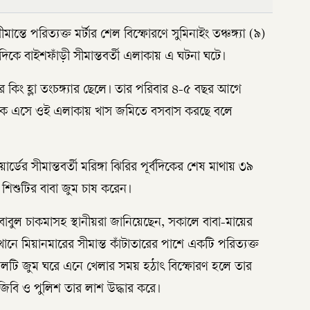
ান্তে পরিত্যক্ত মর্টার শেল বিস্ফোরণে সুমিনাইং তঞ্চঙ্গ্যা (৯)
 দিকে বাইশফাঁড়ী সীমান্তবর্তী এলাকায় এ ঘটনা ঘটে।
াড়ার কিং হ্লা তংচঙ্গ্যার ছেলে। তার পরিবার ৪-৫ বছর আগে
 থেকে এসে ওই এলাকায় খাস জমিতে বসবাস করছে বলে
র্ডের সীমান্তবর্তী মরিঙ্গা ঝিরির পূর্বদিকের শেষ মাথায় ৩৯
িশুটির বাবা জুম চাষ করেন।
াবুল চাকমাসহ স্থানীয়রা জানিয়েছেন, সকালে বাবা-মায়ের
খানে মিয়ানমারের সীমান্ত কাঁটাতারের পাশে একটি পরিত্যক্ত
র শেলটি জুম ঘরে এনে খেলার সময় হঠাৎ বিস্ফোরণ হলে তার
িজিবি ও পুলিশ তার লাশ উদ্ধার করে।