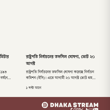
িমিটার
রাষ্ট্রপতি নির্বাচনের তফসিল ঘোষণা, ভোট ২০
আগস্ট
ড ১৯৮
রাষ্ট্রপতি নির্বাচনের তফসিল ঘোষণা করেছে নির্বাচন
বর্ষণে
কমিশন (ইসি)। এতে আগামী ২০ আগস্ট ভোট গ্রহণের
র্বোচ্চ
তারিখ নির্ধারণ করা হয়েছে। একাধিক প্রার্থী থাকলে
১ ঘণ্টা আগে
ায়িত্বে থাকা
ওই দিন দুপুর ২টা থেকে বিকেল পাঁচটা পর্যন্ত জাতীয়
লুর রহমান এসব
সংসদের অধিবেশন কক্ষে ভোট হবে।