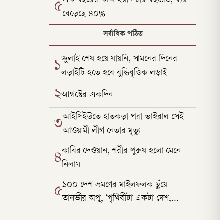
এক বছরের কাজ হয়নি চার বছরেও, ব্যয়
৫
বেড়েছে ৪০%
সর্বাধিক পঠিত
জুলাই শেষ হয়ে যায়নি, সামনের দিনের
১
লড়াইটি হতে হবে বুদ্ধিবৃত্তিক লড়াই
২
আগস্টের একদিন
আইসিইউতে হাতকড়া পরা ভাইরাল সেই
৩
আওয়ামী লীগ নেতার মৃত্যু
কাবির দেওয়ান, শরীর পুরুষ হলো মেনে
৪
নিলাম
১০০ দেশ ভ্রমণের মাইলফলক ছুঁয়ে
৫
তানভীর অপু, ‘পৃথিবীটা একটা দেশ,
সীমারেখা টেনেছে মানুষ’