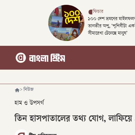
ফিচার
১০০ দেশ ভ্রমণের মাইলফলক
তানভীর অপু, ‘পৃথিবীটা এক
সীমারেখা টেনেছে মানুষ’
>
নিউজ
হাম ও উপসর্গ
তিন হাসপাতালের তথ্য যোগ, লাফিয়ে ৪