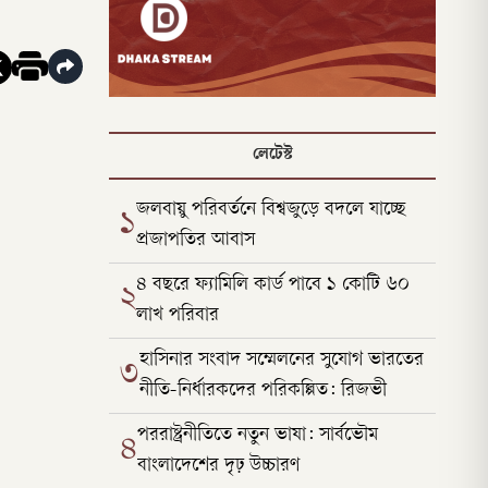
লেটেস্ট
জলবায়ু পরিবর্তনে বিশ্বজুড়ে বদলে যাচ্ছে
১
প্রজাপতির আবাস
৪ বছরে ফ্যামিলি কার্ড পাবে ১ কোটি ৬০
২
লাখ পরিবার
হাসিনার সংবাদ সম্মেলনের সুযোগ ভারতের
৩
নীতি-নির্ধারকদের পরিকল্পিত: রিজভী
পররাষ্ট্রনীতিতে নতুন ভাষা: সার্বভৌম
৪
বাংলাদেশের দৃঢ় উচ্চারণ