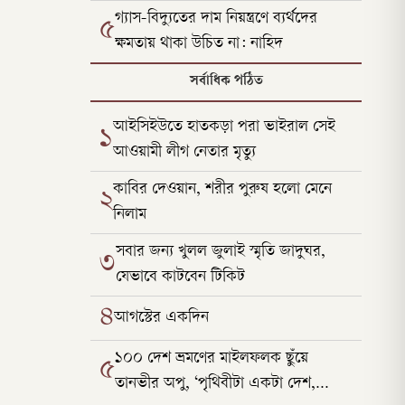
গ্যাস-বিদ্যুতের দাম নিয়ন্ত্রণে ব্যর্থদের
৫
ক্ষমতায় থাকা উচিত না: নাহিদ
সর্বাধিক পঠিত
আইসিইউতে হাতকড়া পরা ভাইরাল সেই
১
আওয়ামী লীগ নেতার মৃত্যু
কাবির দেওয়ান, শরীর পুরুষ হলো মেনে
২
নিলাম
সবার জন্য খুলল জুলাই স্মৃতি জাদুঘর,
৩
যেভাবে কাটবেন টিকিট
৪
আগস্টের একদিন
১০০ দেশ ভ্রমণের মাইলফলক ছুঁয়ে
৫
তানভীর অপু, ‘পৃথিবীটা একটা দেশ,