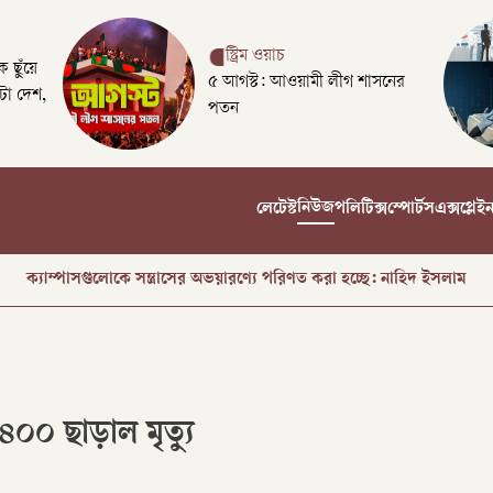
স্ট্রিম ওয়াচ
 ছুঁয়ে
৫ আগস্ট: আওয়ামী লীগ শাসনের
টা দেশ,
পতন
নিউজ
লেটেস্ট
পলিটিক্স
স্পোর্টস
এক্সপ্লেই
রক্তে অর্জিত জাতীয় ঐক্য যেকোনো মূল্যে রক্ষা করতে হবে: প্রধানমন্ত্রী
ক্যাম্পাসগুলোকে সন্ত্রাসের অভয়ারণ্যে পরিণত করা হচ্ছে: নাহিদ ইসলাম
সৌদিতে আকামা নবায়নে কফিল পরিবর্তনের সুযোগ বাংলাদেশিদের
ট্রাম্পের গাজা পরিকল্পনা প্রত্যাখ্যান নেতানিয়াহুর
০০ ছাড়াল মৃত্যু