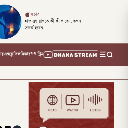
ফিচার
হাড় সুস্থ রাখতে কী কী খাবেন, কখন
সতর্ক হবেন
নার
এক্সক্লুসিভ
ফিচার
পপ স্ট্রিম