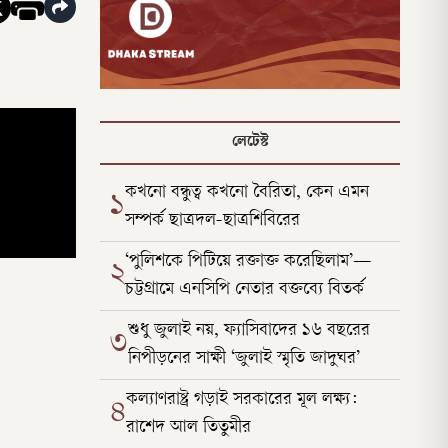
লেটেস্ট
কখনো বন্ধুত্ব কখনো বৈরিতা, কেন এমন
১
সম্পর্ক ছাত্রদল-ছাত্রশিবিরের
‘পুলিশকে পিটিয়ে রক্তাক্ত করেছিলাম’—
২
চট্টগ্রামে এনসিপি নেতার বক্তব্যে বিতর্ক
শুধু জুলাই নয়, ফ্যাসিবাদের ১৬ বছরের
৩
নিপীড়নের সাক্ষী ‘জুলাই স্মৃতি জাদুঘর’
কল্যাণরাষ্ট্র গড়াই সরকারের মূল লক্ষ্য:
৪
রাশেদ আল তিতুমীর