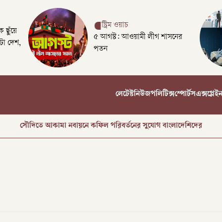
স্ট্রিম ওয়াচ
 ছুঁয়ে
৫ আগস্ট: আওয়ামী লীগ শাসনের
টা দেশ,
পতন
রক্তে অর্জিত জাতীয় ঐক্য যেকোনো মূল্যে রক্ষা করতে হবে: প্রধানমন্ত্রী
লেটেস্ট
নিউজ
পলিটিক্স
স্পোর্টস
এক্সপ্লেই
ক্যাম্পাসগুলোকে সন্ত্রাসের অভয়ারণ্যে পরিণত করা হচ্ছে: নাহিদ ইসলাম
সৌদিতে আকামা নবায়নে কফিল পরিবর্তনের সুযোগ বাংলাদেশিদের
ট্রাম্পের গাজা পরিকল্পনা প্রত্যাখ্যান নেতানিয়াহুর