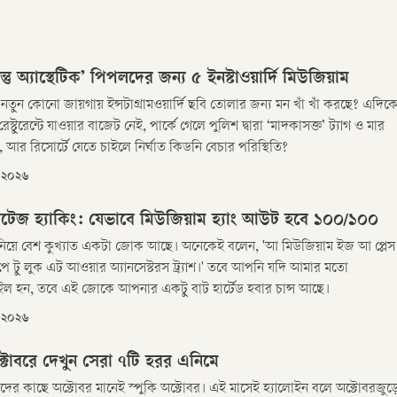
্তু অ্যাস্থেটিক’ পিপলদের জন্য ৫ ইনস্টাওয়ার্দি মিউজিয়াম
তুন কোনো জায়গায় ইন্সটাগ্রামওয়ার্দি ছবি তোলার জন্য মন খাঁ খাঁ করছে? এদিক
স্টুরেন্টে যাওয়ার বাজেট নেই, পার্কে গেলে পুলিশ দ্বারা ‘মাদকাসক্ত’ ট্যাগ ও মার
 আর রিসোর্টে যেতে চাইলে নির্ঘাত কিডনি বেচার পরিস্থিতি?
রি ২০২৬
হেরিটেজ হ্যাকিং: যেভাবে মিউজিয়াম হ্যাং আউট হবে ১০০/১০০
নিয়ে বেশ কুখ্যাত একটা জোক আছে। অনেকেই বলেন, 'আ মিউজিয়াম ইজ আ প্লেস
লুক এট আওয়ার অ্যানসেস্টরস ট্র্যাশ।' তবে আপনি যদি আমার মতো
ল হন, তবে এই জোকে আপনার একটু বাট হার্টেড হবার চান্স আছে।
রি ২০২৬
ক্টোবরে দেখুন সেরা ৭টি হরর এনিমে
নদের কাছে অক্টোবর মানেই স্পুকি অক্টোবর। এই মাসেই হ্যালোইন বলে অক্টোবরজুড়