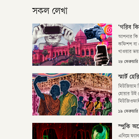
সকল লেখা
‘গরিব কিন
আপনার কি ন
কফিশপ বা রে
খাওয়ার ভয়,
২৮ ফেব্রুয়া
স্মার্ট 
মিউজিয়াম 
হোয়ার উই পে টু 
মিউজিওফাই
১৯ ফেব্রুয়া
স্পুকি অ
এনিমে ফ্যা