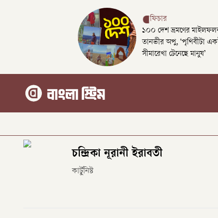
ফিচার
১০০ দেশ ভ্রমণের মাইলফলক
তানভীর অপু, ‘পৃথিবীটা এক
সীমারেখা টেনেছে মানুষ’
চন্দ্রিকা নূরানী ইরাবতী
কার্টুনিস্ট