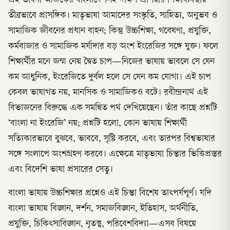
এই ভাবনা আজকের বাংলাদেশসহ দক্ষিণ এশিয়ার শিক্ষাব্যবস্থায়
তীব্রভাবে প্রাসঙ্গিক। মাতৃভাষা আমাদের সংস্কৃতি, সাহিত্য, অনুভব ও
সামাজিক জীবনের প্রধান বাহন; কিন্তু উচ্চশিক্ষা, গবেষণা, প্রযুক্তি,
কর্মবাজার ও সামাজিক মর্যাদার বড় অংশ ইংরেজির সঙ্গে যুক্ত। ফলে
শিক্ষার্থীর মনে জন্ম নেয় দ্বৈত চাপ—নিজের ভাষায় ভাবলে সে যেন
কম আধুনিক, ইংরেজিতে দুর্বল হলে সে যেন কম যোগ্য। এই চাপ
কেবল ভাষাগত নয়, মানসিক ও সামাজিকও বটে। রবীন্দ্রনাথ এই
বিভাজনের বিরুদ্ধে এক সমন্বিত পথ দেখিয়েছেন। তাঁর কাছে প্রশ্নটি
‘বাংলা না ইংরেজি’ নয়; প্রশ্নটি হলো, কোন ভাষায় শিক্ষার্থী
সত্যিকারভাবে বুঝবে, ভাববে, সৃষ্টি করবে, এবং তারপর বিশ্বভাষার
সঙ্গে সংলাপে অংশগ্রহণ করবে। এক্ষেত্রে মাতৃভাষা চিন্তার ভিত্তিপ্রস্তর
এবং বিদেশি ভাষা প্রসারের সেতু।
বাংলা ভাষায় উচ্চশিক্ষার প্রশ্নেও এই চিন্তা বিশেষ তাৎপর্যপূর্ণ। যদি
বাংলা ভাষায় বিজ্ঞান, দর্শন, সমাজবিজ্ঞান, ইতিহাস, অর্থনীতি,
প্রযুক্তি, চিকিৎসাবিজ্ঞান, নৃতত্ত্ব, পরিবেশবিদ্যা—এসব বিষয়ে