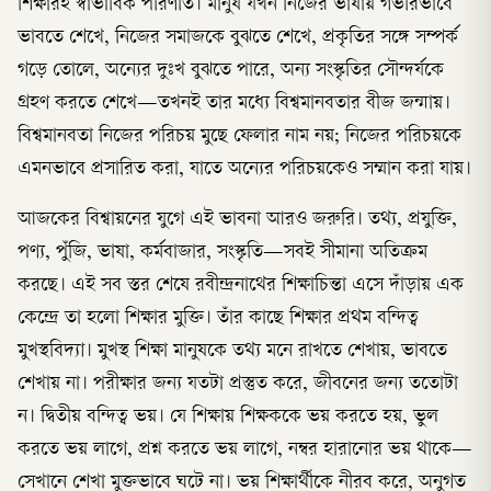
শিক্ষারই স্বাভাবিক পরিণতি। মানুষ যখন নিজের ভাষায় গভীরভাবে
ভাবতে শেখে, নিজের সমাজকে বুঝতে শেখে, প্রকৃতির সঙ্গে সম্পর্ক
গড়ে তোলে, অন্যের দুঃখ বুঝতে পারে, অন্য সংস্কৃতির সৌন্দর্যকে
গ্রহণ করতে শেখে—তখনই তার মধ্যে বিশ্বমানবতার বীজ জন্মায়।
বিশ্বমানবতা নিজের পরিচয় মুছে ফেলার নাম নয়; নিজের পরিচয়কে
এমনভাবে প্রসারিত করা, যাতে অন্যের পরিচয়কেও সম্মান করা যায়।
আজকের বিশ্বায়নের যুগে এই ভাবনা আরও জরুরি। তথ্য, প্রযুক্তি,
পণ্য, পুঁজি, ভাষা, কর্মবাজার, সংস্কৃতি—সবই সীমানা অতিক্রম
করছে। এই সব স্তর শেষে রবীন্দ্রনাথের শিক্ষাচিন্তা এসে দাঁড়ায় এক
কেন্দ্রে তা হলো শিক্ষার মুক্তি। তাঁর কাছে শিক্ষার প্রথম বন্দিত্ব
মুখস্থবিদ্যা। মুখস্থ শিক্ষা মানুষকে তথ্য মনে রাখতে শেখায়, ভাবতে
শেখায় না। পরীক্ষার জন্য যতটা প্রস্তুত করে, জীবনের জন্য ততোটা
ন। দ্বিতীয় বন্দিত্ব ভয়। যে শিক্ষায় শিক্ষককে ভয় করতে হয়, ভুল
করতে ভয় লাগে, প্রশ্ন করতে ভয় লাগে, নম্বর হারানোর ভয় থাকে—
সেখানে শেখা মুক্তভাবে ঘটে না। ভয় শিক্ষার্থীকে নীরব করে, অনুগত