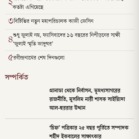
২
কতটা এগিয়েছে
৩
বিটিভির নতুন মহাপরিচালক কাজী জেসিন
শুধু জুলাই নয়, ফ্যাসিবাদের ১৬ বছরের নিপীড়নের সাক্ষী
৪
‘জুলাই স্মৃতি জাদুঘর’
৫
রবীন্দ্রনাথের শেষ দিনগুলো
সম্পর্কিত
গ্রানাডা থেকে নির্বাসন, ভূমধ্যসাগরের
রাজনীতি, মুসলিম নারী শাসক সাইয়্যিদা
আল-হুররার উত্থান
‘চিহ্ন’ পত্রিকার ২৫ বছর পূর্তিতে সম্পাদক
শহীদ ইকবালের সাক্ষাৎকার