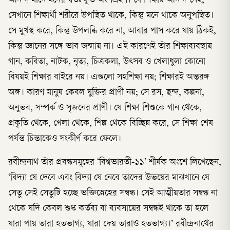
আনন্দ মানে মনের স্বতঃস্ফূর্ত অংশগ্রহণ। যে শিক্ষায় আনন্দ নেই,
সেখানে শিক্ষার্থী শরীরে উপস্থিত থাকে, কিন্তু মনে থাকে অনুপস্থিত।
সে মুখস্থ করে, কিন্তু উপলব্ধি করে না, আবার পাস করে যায় ঠিকই,
কিন্তু জ্ঞানের সঙ্গে ভাব জন্মায় না। এই কারণেই তাঁর শিক্ষাব্যবস্থায়
গান, কবিতা, নাটক, নৃত্য, চিত্রকলা, উৎসব ও খেলাধুলা কোনো
বিষয়ই শিক্ষার বাইরে নয়। এগুলো সহশিক্ষা নয়; শিক্ষারই অন্তরঙ্গ
অঙ্গ। কারণ মানুষ কেবল যুক্তির প্রাণী নয়; সে রস, ছন্দ, কল্পনা,
অনুভব, সম্পর্ক ও সৃজনের প্রাণী। যে শিক্ষা শিশুকে গান থেকে,
প্রকৃতি থেকে, খেলা থেকে, শিল্প থেকে বিচ্ছিন্ন করে, সে শিক্ষা শেষ
পর্যন্ত চিন্তাকেও সংকীর্ণ করে ফেলে।
রবীন্দ্রনাথ তাঁর প্রবন্ধসমূহের ‘বিশ্বভারতী-১১’ শীর্ষক অংশে লিখেছেন,
‘বিদ্যা যে দেবে এবং বিদ্যা যে নেবে তাদের উভয়ের মাঝখানে যে
সেতু সেই সেতুটি হচ্ছে ভক্তিস্নেহের সম্বন্ধ। সেই আত্মীয়তার সম্বন্ধ না
থেকে যদি কেবল শুষ্ক কর্তব্য বা ব্যবসায়ের সম্বন্ধই থাকে তা হলে
যারা পায় তারা হতভাগ্য, যারা দেয় তারাও হতভাগ্য।’ রবীন্দ্রনাথের