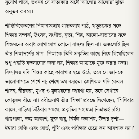
সুযোগ পাবে, তখনই সে সত্যিকার অর্থে ‘আলোয় আলোয়’ মুক্তি
অনুভব করবে।
শান্তিনিকেতনের শিক্ষাব্যবস্থায় গাছতলায় পাঠ, ঋতুচক্রের সঙ্গে
শিক্ষার সম্পর্ক, উৎসব, সংগীত, নৃত্য, শিল্প, আলো-বাতাসের সঙ্গে
শিশুমনের অবাধ যোগাযোগ কোনো বাহুল্য ছিল না। এগুলোই ছিল
তাঁর শিক্ষাদর্শের প্রাণ। শিক্ষাকে তিনি প্রকৃতির কাছে নিয়ে গিয়েছিলেন
শুধু পদ্ধতি বদলানোর জন্য নয়, শিক্ষার আত্মাকে মুক্ত করার জন্য।
বিদ্যালয় যদি শিশুর কাছে কারাগার হয়ে ওঠে, তবে সে জ্ঞানকে
ভালোবাসতে শেখে না; শেখে ভয় করতে। শ্রেণিকক্ষ যদি কেবল
শাসন, নীরবতা, মুখস্থ ও মূল্যায়নের জায়গা হয়, তবে সেখানে
কৌতূহল বাঁচে না। রবীন্দ্রনাথ তাঁর ‘শিক্ষা’ প্রবন্ধে লিখেছেন, ‘শিখিবার
কালে, বাড়িয়া উঠিবার সময়ে, প্রকৃতির সহায়তা নিতান্তই চাই।
গাছপালা, স্বচ্ছ আকাশ, মুক্ত বায়ু, নির্মল জলাশয়, উদার দৃশ্য—
ইহারা বেঞ্চি এবং বোর্ড, পুঁথি এবং পরীক্ষার চেয়ে কম আবশ্যক নয়।’