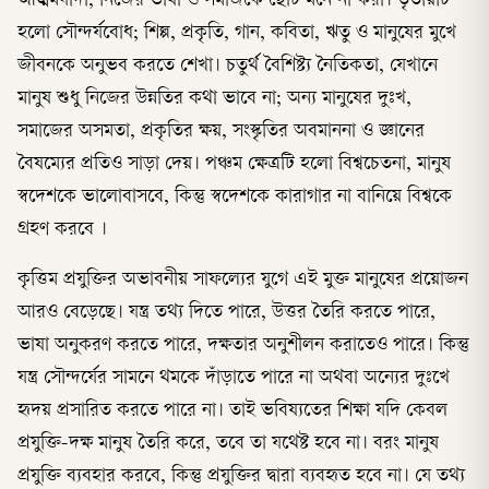
আত্মমর্যাদা; নিজের ভাষা ও সমাজকে ছোট মনে না করা। তৃতীয়টি
হলো সৌন্দর্যবোধ; শিল্প, প্রকৃতি, গান, কবিতা, ঋতু ও মানুষের মুখে
জীবনকে অনুভব করতে শেখা। চতুর্থ বৈশিষ্ট্য নৈতিকতা, যেখানে
মানুষ শুধু নিজের উন্নতির কথা ভাবে না; অন্য মানুষের দুঃখ,
সমাজের অসমতা, প্রকৃতির ক্ষয়, সংস্কৃতির অবমাননা ও জ্ঞানের
বৈষম্যের প্রতিও সাড়া দেয়। পঞ্চম ক্ষেত্রটি হলো বিশ্বচেতনা, মানুষ
স্বদেশকে ভালোবাসবে, কিন্তু স্বদেশকে কারাগার না বানিয়ে বিশ্বকে
গ্রহণ করবে ।
কৃত্তিম প্রযুক্তির অভাবনীয় সাফল্যের যুগে এই মুক্ত মানুষের প্রয়োজন
আরও বেড়েছে। যন্ত্র তথ্য দিতে পারে, উত্তর তৈরি করতে পারে,
ভাষা অনুকরণ করতে পারে, দক্ষতার অনুশীলন করাতেও পারে। কিন্তু
যন্ত্র সৌন্দর্যের সামনে থমকে দাঁড়াতে পারে না অথবা অন্যের দুঃখে
হৃদয় প্রসারিত করতে পারে না। তাই ভবিষ্যতের শিক্ষা যদি কেবল
প্রযুক্তি-দক্ষ মানুষ তৈরি করে, তবে তা যথেষ্ট হবে না। বরং মানুষ
প্রযুক্তি ব্যবহার করবে, কিন্তু প্রযুক্তির দ্বারা ব্যবহৃত হবে না। যে তথ্য