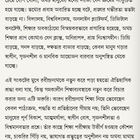
চেয়ে বেশি খোলা; অথচ মানুষের মনের দরজা যেন ক্রমেই সংকুচিত
হয়ে যাচ্ছে। তথ্যের প্রবাহ অবারিত হচ্ছে বটে, প্রজ্ঞার গভীরতা ততটা
বাড়ছে না। বিদ্যালয়, বিশ্ববিদ্যালয়, অনলাইন প্ল্যাটফর্ম, ডিজিটাল
কনটেন্ট, শিক্ষার অবকাঠামো বিস্ময়করভাবে প্রসারিত হয়েছে, অথচ
শিক্ষার প্রাণ কোথাও যেন ক্লান্ত, অনিরাপদ, প্রায় নিঃশ্বাসহীন। ডিগ্রি
বাড়ছে, সনদ বাড়ছে, দক্ষতার বাজার বাড়ছে; কেবল মানুষ গড়ার
স্বাধীন, সৃজনশীল ও মানবিক আয়োজন বারবার অনুপস্থিত থেকে
যাচ্ছে।
এই সংকটের মুখে রবীন্দ্রনাথকে নতুন করে পড়া হয়তো ঐতিহাসিক
শ্রদ্ধা বলা যায়, কিন্তু সমকালীন শিক্ষাব্যবস্থাকে নতুন করে বিচার
করার জন্য এটি জরুরি। কারণ রবীন্দ্রনাথ শিক্ষা নিয়ে ভেবেছেন
কেবল পাঠ্যক্রম, পদ্ধতি বা প্রতিষ্ঠানের সীমায় নয়; তিনি ভেবেছেন
মানুষের পূর্ণ বিকাশ, আত্মমর্যাদা, স্বাধীন বোধ, সৃজনশীলতা ও
বিশ্বমানবতার প্রশ্নে। তাঁর কাছে শিক্ষা পরীক্ষায় উত্তীর্ণ হওয়ার কৌশল
নয়, চাকরির সিঁড়ি নয়, ভাষাগত প্রভুত্বের অনুশীলন নয় অথবা মাথায়