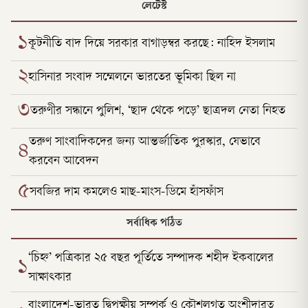
লেটেস্ট
১
কূটনীতি বাদ দিয়ে সরকার বাগাড়ম্বর করছে: নাহিদ ইসলাম
২
হাসিনার সংবাদ সম্মেলনে ভারতের ভূমিকা ছিল না
৩
তরুণীর সন্ধানে পুলিশ, ‘ছাদ থেকে পড়ে’ ছাত্রদল নেতা নিহত
তরুণ সাংবাদিকদের জন্য আন্তর্জাতিক পুরস্কার, যেভাবে
৪
করবেন আবেদন
৫
সবজির দাম কমলেও মাছ-মাংস-ডিমে হাঁসফাঁস
সর্বাধিক পঠিত
‘চিহ্ন’ পত্রিকার ২৫ বছর পূর্তিতে সম্পাদক শহীদ ইকবালের
১
সাক্ষাৎকার
বাংলাদেশ-ভারত দ্বিপক্ষীয় সম্পর্ক ও কৌশলগত অংশীদারত্ব