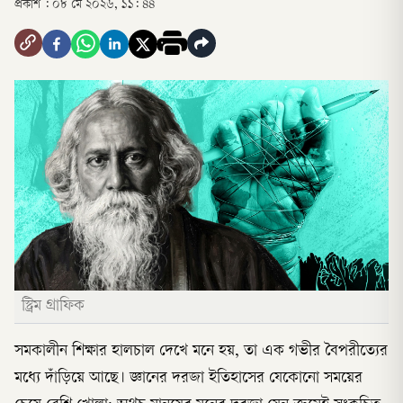
প্রকাশ :
০৮ মে ২০২৬, ১১: ৪৪
স্ট্রিম গ্রাফিক
সমকালীন শিক্ষার হালচাল দেখে মনে হয়, তা এক গভীর বৈপরীত্যের
মধ্যে দাঁড়িয়ে আছে। জ্ঞানের দরজা ইতিহাসের যেকোনো সময়ের