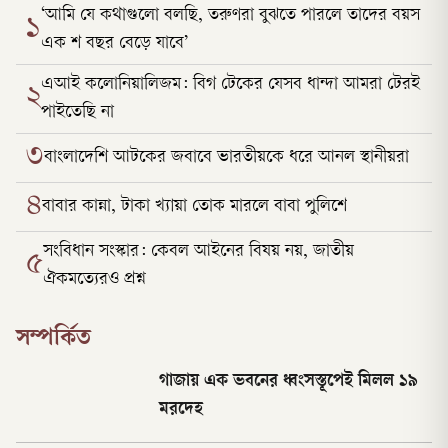
‘আমি যে কথাগুলো বলছি, তরুণরা বুঝতে পারলে তাদের বয়স
১
এক শ বছর বেড়ে যাবে’
এআই কলোনিয়ালিজম: বিগ টেকের যেসব ধান্দা আমরা টেরই
২
পাইতেছি না
৩
বাংলাদেশি আটকের জবাবে ভারতীয়কে ধরে আনল স্থানীয়রা
৪
বাবার কান্না, টাকা খ্যায়া তোক মারলে বাবা পুলিশে
সংবিধান সংস্কার: কেবল আইনের বিষয় নয়, জাতীয়
৫
ঐকমত্যেরও প্রশ্ন
সম্পর্কিত
গাজায় এক ভবনের ধ্বংসস্তূপেই মিলল ১৯
মরদেহ