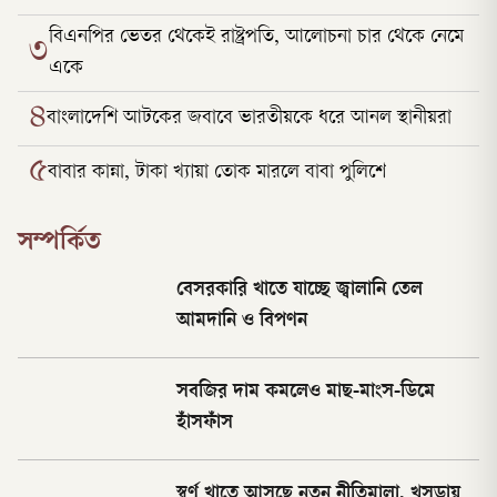
বিএনপির ভেতর থেকেই রাষ্ট্রপতি, আলোচনা চার থেকে নেমে
৩
একে
৪
বাংলাদেশি আটকের জবাবে ভারতীয়কে ধরে আনল স্থানীয়রা
৫
বাবার কান্না, টাকা খ্যায়া তোক মারলে বাবা পুলিশে
সম্পর্কিত
বেসরকারি খাতে যাচ্ছে জ্বালানি তেল
আমদানি ও বিপণন
সবজির দাম কমলেও মাছ-মাংস-ডিমে
হাঁসফাঁস
স্বর্ণ খাতে আসছে নতুন নীতিমালা, খসড়ায়