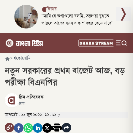
ফিচার
‘আমি যে কথাগুলো বলছি, তরুণরা বুঝতে
পারলে তাদের বয়স এক শ বছর বেড়ে যাবে’
>
ইকোনোমি
নতুন সরকারের প্রথম বাজেট আজ, বড়
পরীক্ষা বিএনপির
স্ট্রিম প্রতিবেদক
ঢাকা
আপডেট :
১১ জুন ২০২৬, ১২: ০১