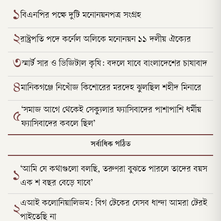
১
বিএনপির পক্ষে দুটি মনোনয়নপত্র সংগ্রহ
২
রাষ্ট্রপতি পদে কর্নেল অলিকে মনোনয়ন ১১ দলীয় ঐক্যের
৩
স্মার্ট সার ও ডিজিটাল কৃষি: বদলে যাবে বাংলাদেশের চাষাবাদ
৪
মানিকগঞ্জে নিখোঁজ কিশোরের মরদেহ ঝুলছিল শহীদ মিনারে
‘সমাজ আগে থেকেই সেক্যুলার ফ্যাসিবাদের পাশাপাশি ধর্মীয়
৫
ফ্যাসিবাদের কবলে ছিল’
সর্বাধিক পঠিত
‘আমি যে কথাগুলো বলছি, তরুণরা বুঝতে পারলে তাদের বয়স
১
এক শ বছর বেড়ে যাবে’
এআই কলোনিয়ালিজম: বিগ টেকের যেসব ধান্দা আমরা টেরই
২
পাইতেছি না