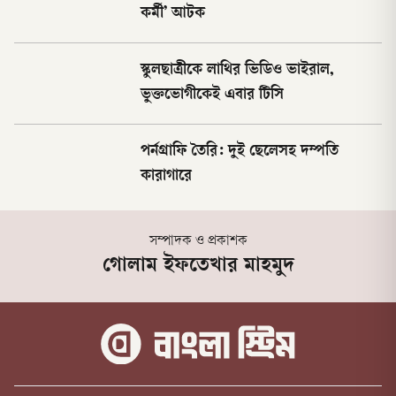
কর্মী’ আটক
স্কুলছাত্রীকে লাথির ভিডিও ভাইরাল,
ভুক্তভোগীকেই এবার টিসি
পর্নগ্রাফি তৈরি: দুই ছেলেসহ দম্পতি
কারাগারে
সম্পাদক ও প্রকাশক
গোলাম ইফতেখার মাহমুদ