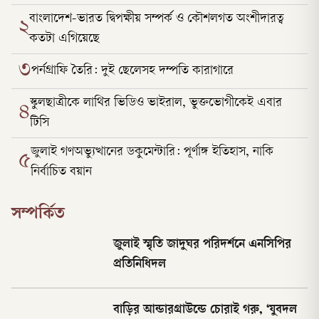
বাংলাদেশ-ভারত দ্বিপক্ষীয় সম্পর্ক ও কৌশলগত অংশীদারত্ব
২
কতটা এগিয়েছে
৩
পর্নগ্রাফি তৈরি: দুই ছেলেসহ দম্পতি কারাগারে
স্কুলছাত্রীকে লাথির ভিডিও ভাইরাল, ভুক্তভোগীকেই এবার
৪
টিসি
জুলাই গণঅভ্যুত্থানের ডকুমেন্টারি: পূর্ণাঙ্গ ইতিহাস, নাকি
৫
নির্বাচিত বয়ান
সম্পর্কিত
জুলাই স্মৃতি জাদুঘর পরিদর্শনে এনসিপির
প্রতিনিধিদল
বাড়ির আন্ডারগ্রাউন্ডে চোরাই গরু, ‘যুবদল