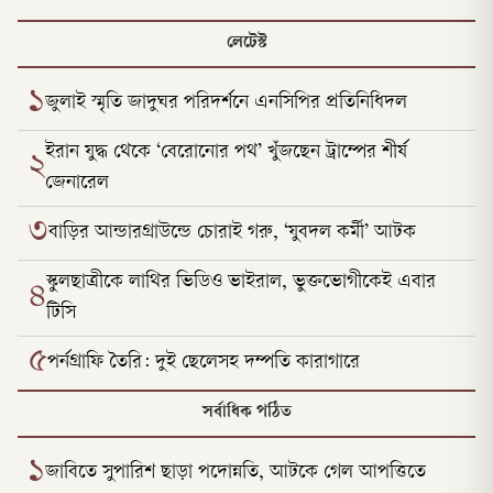
লেটেস্ট
১
জুলাই স্মৃতি জাদুঘর পরিদর্শনে এনসিপির প্রতিনিধিদল
ইরান যুদ্ধ থেকে ‘বেরোনোর পথ’ খুঁজছেন ট্রাম্পের শীর্ষ
২
জেনারেল
৩
বাড়ির আন্ডারগ্রাউন্ডে চোরাই গরু, ‘যুবদল কর্মী’ আটক
স্কুলছাত্রীকে লাথির ভিডিও ভাইরাল, ভুক্তভোগীকেই এবার
৪
টিসি
৫
পর্নগ্রাফি তৈরি: দুই ছেলেসহ দম্পতি কারাগারে
সর্বাধিক পঠিত
১
জাবিতে সুপারিশ ছাড়া পদোন্নতি, আটকে গেল আপত্তিতে