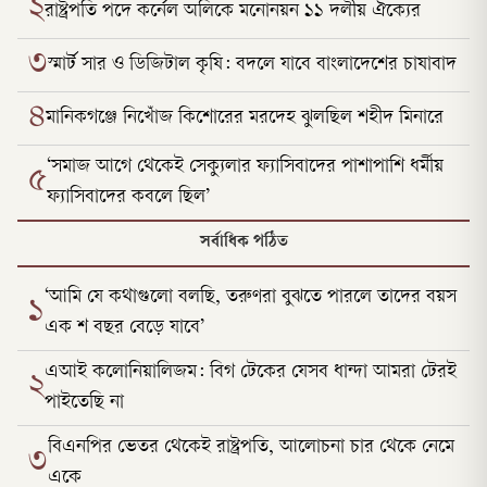
২
রাষ্ট্রপতি পদে কর্নেল অলিকে মনোনয়ন ১১ দলীয় ঐক্যের
৩
স্মার্ট সার ও ডিজিটাল কৃষি: বদলে যাবে বাংলাদেশের চাষাবাদ
৪
মানিকগঞ্জে নিখোঁজ কিশোরের মরদেহ ঝুলছিল শহীদ মিনারে
‘সমাজ আগে থেকেই সেক্যুলার ফ্যাসিবাদের পাশাপাশি ধর্মীয়
৫
ফ্যাসিবাদের কবলে ছিল’
সর্বাধিক পঠিত
‘আমি যে কথাগুলো বলছি, তরুণরা বুঝতে পারলে তাদের বয়স
১
এক শ বছর বেড়ে যাবে’
এআই কলোনিয়ালিজম: বিগ টেকের যেসব ধান্দা আমরা টেরই
২
পাইতেছি না
বিএনপির ভেতর থেকেই রাষ্ট্রপতি, আলোচনা চার থেকে নেমে
৩
একে