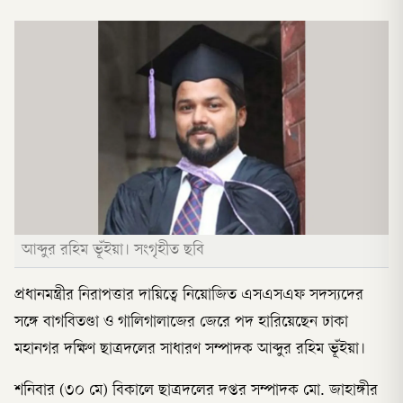
আব্দুর রহিম ভূঁইয়া। সংগৃহীত ছবি
প্রধানমন্ত্রীর নিরাপত্তার দায়িত্বে নিয়োজিত এসএসএফ সদস্যদের
সঙ্গে বাগবিতণ্ডা ও গালিগালাজের জেরে পদ হারিয়েছেন ঢাকা
মহানগর দক্ষিণ ছাত্রদলের সাধারণ সম্পাদক আব্দুর রহিম ভূঁইয়া।
শনিবার (৩০ মে) বিকালে ছাত্রদলের দপ্তর সম্পাদক মো. জাহাঙ্গীর