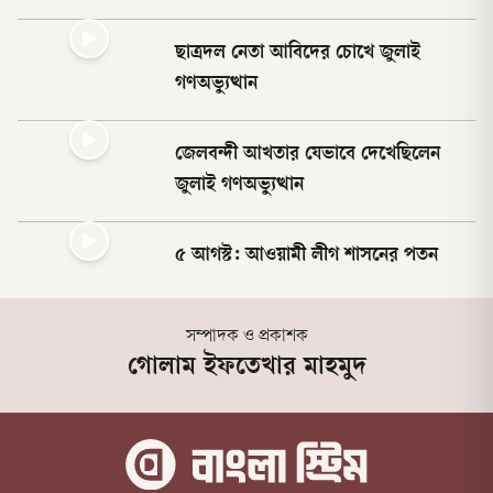
ছাত্রদল নেতা আবিদের চোখে জুলাই
গণঅভ্যুত্থান
জেলবন্দী আখতার যেভাবে দেখেছিলেন
জুলাই গণঅভ্যুত্থান
৫ আগস্ট: আওয়ামী লীগ শাসনের পতন
সম্পাদক ও প্রকাশক
গোলাম ইফতেখার মাহমুদ