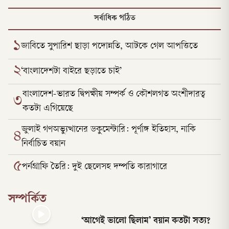
সর্বাধিক পঠিত
১
জাবিতে সুপারিশ ছাড়া পদোন্নতি, আটকে গেল আপত্তিতে
২
‘বাংলাদেশটা বাইরে ছড়াতে চাই’
বাংলাদেশ-ভারত দ্বিপক্ষীয় সম্পর্ক ও কৌশলগত অংশীদারত্ব
৩
কতটা এগিয়েছে
জুলাই গণঅভ্যুত্থানের ডকুমেন্টারি: পূর্ণাঙ্গ ইতিহাস, নাকি
৪
নির্বাচিত বয়ান
৫
পর্নগ্রাফি তৈরি: দুই ছেলেসহ দম্পতি কারাগারে
সম্পর্কিত
‘আগেই ভালো ছিলাম’ বয়ান কতটা সত্য?