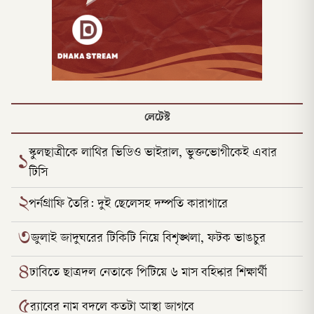
লেটেস্ট
স্কুলছাত্রীকে লাথির ভিডিও ভাইরাল, ভুক্তভোগীকেই এবার
১
টিসি
২
পর্নগ্রাফি তৈরি: দুই ছেলেসহ দম্পতি কারাগারে
৩
জুলাই জাদুঘরের টিকিটি নিয়ে বিশৃঙ্খলা, ফটক ভাঙচুর
৪
ঢাবিতে ছাত্রদল নেতাকে পিটিয়ে ৬ মাস বহিষ্কার শিক্ষার্থী
৫
র‌্যাবের নাম বদলে কতটা আস্থা জাগবে